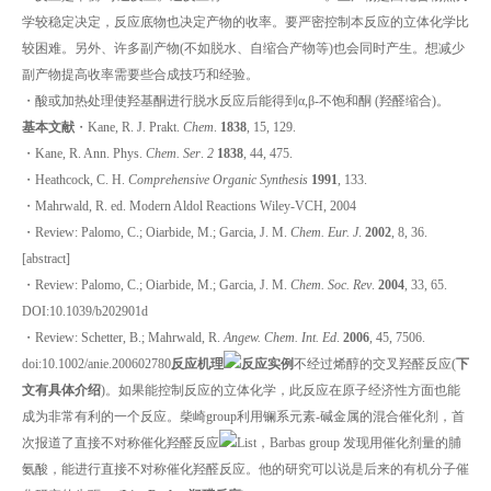
学较稳定决定，反应底物也决定产物的收率。要严密控制本反应的立体化学比
较困难。另外、许多副产物(不如脱水、自缩合产物等)也会同时产生。想减少
副产物提高收率需要些合成技巧和经验。
・酸或加热处理使羟基酮进行脱水反应后能得到α,β-不饱和酮 (羟醛缩合)。
基本文献
・Kane, R. J. Prakt.
Chem
.
1838
, 15, 129.
・Kane, R. Ann. Phys.
Chem. Ser
.
2
1838
, 44, 475.
・Heathcock, C. H.
Comprehensive Organic Synthesis
1991
, 133.
・Mahrwald, R. ed. Modern Aldol Reactions Wiley-VCH, 2004
・Review: Palomo, C.; Oiarbide, M.; Garcia, J. M.
Chem. Eur. J
.
2002
, 8, 36.
[abstract]
・Review: Palomo, C.; Oiarbide, M.; Garcia, J. M.
Chem. Soc. Rev
.
2004
, 33, 65.
DOI:10.1039/b202901d
・Review: Schetter, B.; Mahrwald, R.
Angew. Chem. Int. Ed
.
2006
, 45, 7506.
doi:10.1002/anie.200602780
反应机理
反应实例
不经过烯醇的交叉羟醛反应(
下
文有具体介绍
)。如果能控制反应的立体化学，此反应在原子经济性方面也能
成为非常有利的一个反应。柴崎group利用镧系元素-碱金属的混合催化剂，首
次报道了直接不对称催化羟醛反应
List，Barbas group 发现用催化剂量的脯
氨酸，能进行直接不对称催化羟醛反应。他的研究可以说是后来的有机分子催