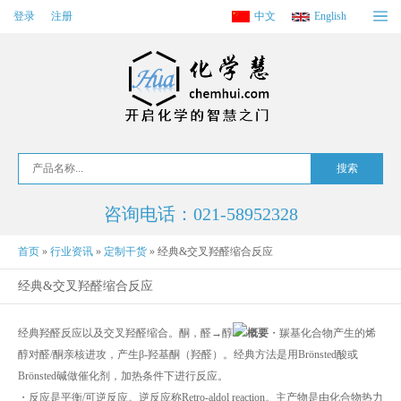
登录
注册
中文
English
咨询电话：021-58952328
首页
»
行业资讯
»
定制干货
»
经典&交叉羟醛缩合反应
经典&交叉羟醛缩合反应
经典羟醛反应以及交叉羟醛缩合。酮，醛→醇
概要
・羰基化合物产生的烯
醇对醛/酮亲核进攻，产生β-羟基酮（羟醛）。经典方法是用Brönsted酸或
Brönsted碱做催化剂，加热条件下进行反应。
・反应是平衡/可逆反应。逆反应称Retro-aldol reaction。主产物是由化合物热力