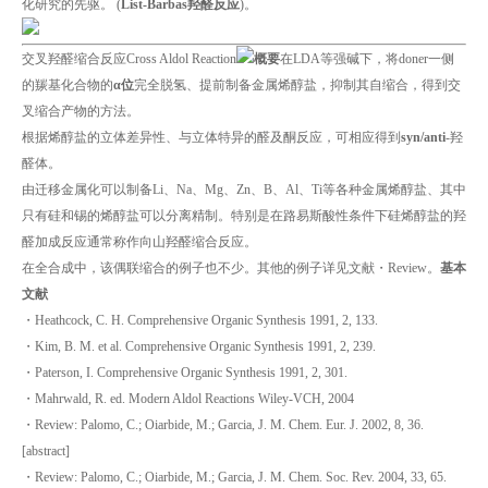
化研究的先驱。 (
List-Barbas羟醛反应
)。
交叉羟醛缩合反应Cross Aldol Reaction
概要
在LDA等强碱下，将doner一侧
的羰基化合物的
α位
完全脱氢、提前制备金属烯醇盐，抑制其自缩合，得到交
叉缩合产物的方法。
根据烯醇盐的立体差异性、与立体特异的醛及酮反应，可相应得到
syn/ant
i
-羟
醛体。
由迁移金属化可以制备Li、Na、Mg、Zn、B、Al、Ti等各种金属烯醇盐、其中
只有硅和锡的烯醇盐可以分离精制。特别是在路易斯酸性条件下硅烯醇盐的羟
醛加成反应通常称作向山羟醛缩合反应。
在全合成中，该偶联缩合的例子也不少。其他的例子详见文献・Review。
基本
文献
・Heathcock, C. H. Comprehensive Organic Synthesis 1991, 2, 133.
・Kim, B. M. et al. Comprehensive Organic Synthesis 1991, 2, 239.
・Paterson, I. Comprehensive Organic Synthesis 1991, 2, 301.
・Mahrwald, R. ed. Modern Aldol Reactions Wiley-VCH, 2004
・Review: Palomo, C.; Oiarbide, M.; Garcia, J. M. Chem. Eur. J. 2002, 8, 36.
[abstract]
・Review: Palomo, C.; Oiarbide, M.; Garcia, J. M. Chem. Soc. Rev. 2004, 33, 65.