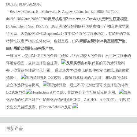
DOI:10.1039/b202901d
・Review: Schetter, B.; Mahrwald, R. Angew. Chem. Int. Ed. 2006, 45, 7506.
doi:10.1002/anie.200602780
反应机理
用
Zimmerman-Traxler六元环过渡态模型
(J. Am. Chem. Soc. 1957, 79, 1920.)能够较好的解释说明底物与产物立体化学见
得关系。因为醛的取代基equatorial处在平伏位置的过渡态稳定，有烯醇的立体
特异性决定产物的立体化学。也就是说，由
Z-烯醇盐得到syn构型羟醛产物、
由E-烯醇盐得到anti构型产物。
一般而言，使用M-O键强的金属（硬酸，络合能较大的金属）六元环过渡态的
环足够稳固，立体选择性会提高。
反应实例
含有取代基的同的烯醇盐制
备，位置选择性是常见问题， 通过热力学/速度论的条件控制也能实现高位置
选择性。
硼的烯醇盐B-O键较短，能够形成稳固的六元环、相比锂的烯醇
盐立体选择性会提高。
硼的烯醇盐，通过不同试剂处理可以选择性的得到
E/Z式烯醇盐
Merrilactone A的合成：非対称分子内羟醛反应的应用。
羰基
化合物的如果不能产生烯醇化合物(例如HCHO、ArCHO、Ar2CO等)、则容易
发生交叉羟醛反应。(Claisen-Schmidt反応)
最新产品