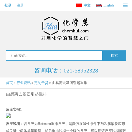
登录
注册
中文
English
咨询电话：021-58952328
首页
»
行业资讯
»
定制干货
»
由易离去基团引起重排
由易离去基团引起重排
反应实例1
反应说明：
该反应为Hofmann重排反应，是酰胺在碱性条件下与次氯酸反应形
成关键中间体异氰酸酯，然后重排脱掉一个碳的反应。可以用该反应脱掉苯环