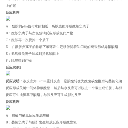
上的碳
反应机理
A：酰胺的pKa值与水的相近，所以也能形成酰胺负离子
B：酰胺负离子与次氯酸钠反应形成氯代产物
C：酰胺再一次脱掉一个质子
D：在酰胺负离子的推动下苯环发生迁移伴随着N-Cl键的断裂形成异氰酸酯
E：氢氧根负离子加成到异氰酸酯上
F：脱羧得到产物
反应实例2
反应说明：
该反应为Curtius重排反应，是羧酸转变为酰卤或酸酐后与叠氮化钠
反应形成关键中间体异氰酸酯，然后与水反应可以脱去一个碳生成伯胺，与醇
反应可生成氨基甲酸酯，与胺反应可生成脲的反应
反应机理
A：羧酸与酰氯反应生成酸酐
B：叠氮负离子与酸酐发生加成反应形成酰叠氮