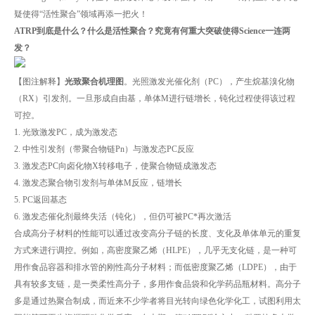
疑使得“活性聚合”领域再添一把火！
ATRP到底是什么？什么是活性聚合？究竟有何重大突破使得Science一连两
发？
【图注解释】
光致聚合机理图
。光照激发光催化剂（PC），产生烷基溴化物
（RX）引发剂。一旦形成自由基，单体M进行链增长，钝化过程使得该过程
可控。
1. 光致激发PC，成为激发态
2. 中性引发剂（带聚合物链Pn）与激发态PC反应
3. 激发态PC向卤化物X转移电子，使聚合物链成激发态
4. 激发态聚合物引发剂与单体M反应，链增长
5. PC返回基态
6. 激发态催化剂最终失活（钝化），但仍可被PC*再次激活
合成高分子材料的性能可以通过改变高分子链的长度、支化及单体单元的重复
方式来进行调控。例如，高密度聚乙烯（HLPE），几乎无支化链，是一种可
用作食品容器和排水管的刚性高分子材料；而低密度聚乙烯（LDPE），由于
具有较多支链，是一类柔性高分子，多用作食品袋和化学药品瓶材料。高分子
多是通过热聚合制成，而近来不少学者将目光转向绿色化学化工，试图利用太