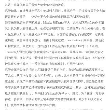
以进一步降低高分子最终产物中催化剂的浓度。
尽管如此，在涉及微电子和生物材料方面时，将高分子中的过渡金属完全去除
还是很有必要的——这促使不含金属的催化剂体系的ATRP的发展。
随着光催化聚合的不断发展，Miyake 和Theriot等人（此次ATRP论文的作者团
队）认为其大有借鉴之意。他们初步研究了苝（二萘嵌苯）作为光催化剂，在
可见光和太阳光下激发光致ATRP过程。尽管实验也验证了苝确实有一定的催
化功效，聚合同样可以进行。但由于钝化过程（deactivation）效率低，聚合的
可控度较低。虽然如此，这些起始工作还是为有机催化ATRP打下了基础。
Theriot等人通过泛函计算发现缩小了骨架为5,10-二苯基-5,10-二氢吩嗪光催化
剂的范围。换句话说，通过对上述进行的苝催化聚合实验机理分析，结合相关
计算研究者推算出了一系列可能的有机催化剂，可用于ATRP。
尽管金属污染物的消除为ATRP开辟了新的空间，有机合成路径仍需要解决以
下几点，从而增加其生命力和多样性。首先，此次实验使用有机催化剂代替过
渡金属，实现了甲基丙烯酸酯和丙烯酸酯等共轭单体的ATRP，而乙酸乙烯酯
等非共轭单体及苯乙烯等富电子单体还未能成功聚合；其次，这种方法所需的
最少催化剂载量相比于单体配比而言至少为200pm。因此，为了在这一方面获
得进一步发展，后续研究中还需考虑扩大单体的兼容性、减少和回收光催化
剂、使用生物相容性溶剂比如水等方面。