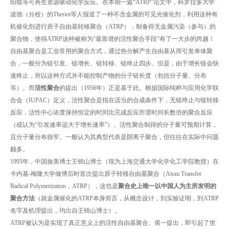
阳能等可再生资源驱动化学反应。在本期一篇“ATRP”论文中，科罗拉多大学
波德（分校）的Theriot等人报道了一种不含金属的可见光催化剂，利用这种有
机催化剂进行原子自由基转移聚合（ATRP），制备得无金属污染（参与）的
聚合物，使得ATRP这种被称为“最靠谱的活性聚合手段”有了一大步的跨越！
自由基聚合是工业常用的聚合方式，通过热分解产生自由基从而引发单体聚
合，一般分为链引发、链增长、链转移、链终止四步。但是，由于增长链会快
速终止，所以这种方式并不能控制产物的分子链长度（包括分子量、分布
等）。而
活性聚合
的提出（1956年）正是基于此。根据国际纯粹与应用化学联
合会（IUPAC）定义，活性聚合是指在适当的合成条件下，无链终止与链转移
反应，活性中心浓度保持恒定的时间比完成反应所需时间长数倍的聚合反应
（或认为“引发速率远大于增长速率”）。活性聚合制得的分子量可预期计算，
且分子量分布很窄。一般认为其典型代表是阴离子聚合，但往往在实际中问题
颇多。
1995年，中国旅美博士王锦山博士（现为上海交通大学化学化工学院教授）在
卡内基-梅隆大学做博后时首次提出原子转移自由基聚合（Atom Transfer
Radical Polymerization，ATRP），这也是
聚合史上唯一以中国人为主所发明的
聚合方法
（就金属催化的ATRP本身而言，从概念设计，到实验证明，到ATRP
名字及机理提出，均出自王锦山博士）。
ATRP被认为是实现了真正意义上的活性自由基聚合。甫一提出，即引起了世