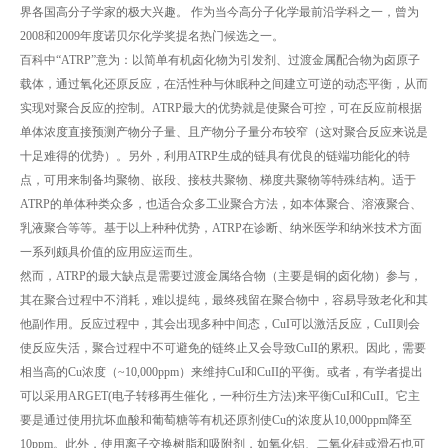
界各国高分子学家的极大兴趣。 作为当今高分子化学最前沿学科之一，曾为
2008和2009年度诺贝尔化学奖提名热门候选之一。
百科中“ATRP”意为：以简单有机卤化物为引发剂、过渡金属配合物为卤原子
载体，通过氧化还原反应，在活性种与休眠种之间建立可逆的动态平衡，从而
实现对聚合反应的控制。ATRP最大的优势就是使聚合可控，可在反应前根据
单体浓度直接预测产物分子量、且产物分子量分布较窄（这对聚合反应来说是
十足难得的优势）。另外，利用ATRP生成的链具有优良的链端功能化的特
点，可用来制备均聚物、嵌段、接枝共聚物、梯度共聚物等特殊结构。适于
ATRP的单体种类众多，也适合众多工业聚合方法，如本体聚合、溶液聚合、
乳液聚合等等。基于以上种种优势，ATRP在诊断、纳米医学和纳米技术方面
一系列颇具价值的应用应运而生。
然而，ATRP的最大缺点是需要过渡金属络合物（主要是铜的卤化物）参与，
其在聚合过程中不消耗，难以提纯，最终残留在聚合物中，容易导致老化和其
他副作用。反应过程中，其会出现多种中间态，CuI可以激活反应，CuII则会
使反应失活，聚合过程中不可避免的链终止又会导致CuII的累积。因此，需要
相当高的Cu浓度（~10,000ppm）来维持CuI和CuII的平衡。或者，有学者提出
可以采用ARGET(电子转移再生催化，一种衍生方法)来平衡CuI和CuII。它主
要是通过使用抗坏血酸和葡萄糖等有机还原剂使Cu的浓度从10,000ppm降至
10ppm。此外，使用离子交换树脂和吸附剂，如氧化铝、二氧化硅或滑石也可