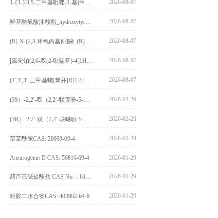
2026-08-07
1-{3-[(3,5-二甲基吡唑-1-基)甲基]-4-甲氧基苯基}-2,3,4,9-四氢-1H-吡啶并[3,4-b]吲哚_1-{3-[(3,5-dimethylpyrazol-1-yl)methyl]-4-methoxyphenyl}-2,3,4,9-tetrahydro-1H-pyrido[3,4-b]indole_CAS:1594931-46-0
2026-08-07
羟基酪氨酸油酸酯_hydroxytyrosyl oleate_CAS:611237-25-3
2026-08-07
(R)-N-(2,3-环氧丙基)吲哚_(R) N – (2,3-epoxypropyl) indolee_CAS:1919872-97-1
2026-08-07
[氯化铂(2,6-双(2-吡啶基)-4[1H]-吡啶酮)氯化物]_[Pt(2,6-bis(2-pyridyl)-4[1H]-pyridone)Cl]Cl_CAS:3036295-88-9
2026-08-07
(1′,3′,3′-三甲基螺[苯并[f][1,4]苯并噁嗪-3,2′-吲哚]-9-基) 4-丁氧基苯甲酸酯_(1′,3′,3′-trimethylspiro[benzo[f][1,4]benzoxazine-3,2′-indole]-9-yl) 4-butoxybenzoate_CAS:400020-54-4
2026-02-26
(3S）-2,2′-双（2,2′-联噻吩-5-基）-3,3′-联环烷_(3S)-2,2′-bis(2,2′-bithiophene-5-yl)-3,3′-bithianaphthene_CAS:1594931-46-0
2026-02-26
(3R）-2,2′-双（2,2′-联噻吩-5-基）-3,3′-联环烷_(3R)-2,2′-bis(2,2′-bithiophene-5-yl)-3,3′-bithianaphthene_CAS:1594931-42-6
2026-01-29
荜茇酰胺CAS: 20069-09-4
Anzurogenin D CAS: 56816-69-4
2026-01-29
2026-01-29
葫芦巴碱盐酸盐 CAS No.：6138-41-6
2026-01-29
精胺二水合物CAS: 403982-64-9