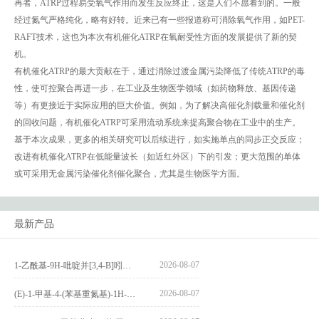
再者，ATRP过程易受氧气作用而发生反应终止，这是人们不愿看到的。一般
经过氮气严格纯化，略有好转。近来已有一些报道称可消除氧气作用，如PET-
RAFT技术，这也为本次有机催化ATRP在氧耐受性方面的发展提供了新的契
机。
有机催化ATRP的最大贡献在于，通过消除过渡金属污染降低了传统ATRP的毒
性，使可控聚合再进一步，在工业及生物医学领域（如药物释放、基因传递
等）有更接近于实际应用的巨大价值。例如，为了解决高催化剂载量和催化剂
的回收问题，有机催化ATRP可采用流动系统来提高聚合物在工业中的生产。
基于本次成果，更多的相关研究可以后续进行，如实施单点的同步正交反应；
改进有机催化ATRP在低能量波长（如近红外区）下的引发；更大范围的单体
或可采用无金属污染催化剂催化聚合，尤其是生物医学方面。
最新产品
2026-08-07
1-乙酰基-9H-吡啶并[3,4-B]吲哚-3-羧酸_1-Acetyl-9H-pyrido[3,4-b]indole-3-carboxylic acid_CAS:73818-29-8
2026-08-07
(E)-1-甲基-4-(苯基重氮基)-1H-吡唑_(E)-1-methyl-4-(phenyldiazenyl)-1H-pyrazole_CAS:1621915-52-3