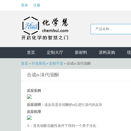
登录
注册
首页
定制大厅
新材料
原料采购
现
首页
»
行业资讯
»
定制干货
»
合成α-溴代缩酮
合成α-溴代缩酮
反应实例
反应说明：
该反应是在缩酮的α位进行溴代的反应
反应机理
A：首先缩醛在酸性条件下得到一个质子活化