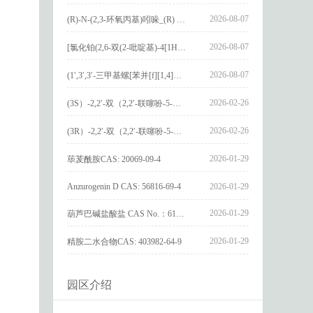
2026-08-07
(R)-N-(2,3-环氧丙基)吲哚_(R) N – (2,3-epoxypropyl) indolee_CAS:1919872-97-1
2026-08-07
[氯化铂(2,6-双(2-吡啶基)-4[1H]-吡啶酮)氯化物]_[Pt(2,6-bis(2-pyridyl)-4[1H]-pyridone)Cl]Cl_CAS:3036295-88-9
2026-08-07
(1′,3′,3′-三甲基螺[苯并[f][1,4]苯并噁嗪-3,2′-吲哚]-9-基) 4-丁氧基苯甲酸酯_(1′,3′,3′-trimethylspiro[benzo[f][1,4]benzoxazine-3,2′-indole]-9-yl) 4-butoxybenzoate_CAS:400020-54-4
2026-02-26
(3S）-2,2′-双（2,2′-联噻吩-5-基）-3,3′-联环烷_(3S)-2,2′-bis(2,2′-bithiophene-5-yl)-3,3′-bithianaphthene_CAS:1594931-46-0
2026-02-26
(3R）-2,2′-双（2,2′-联噻吩-5-基）-3,3′-联环烷_(3R)-2,2′-bis(2,2′-bithiophene-5-yl)-3,3′-bithianaphthene_CAS:1594931-42-6
2026-01-29
荜茇酰胺CAS: 20069-09-4
Anzurogenin D CAS: 56816-69-4
2026-01-29
2026-01-29
葫芦巴碱盐酸盐 CAS No.：6138-41-6
2026-01-29
精胺二水合物CAS: 403982-64-9
园区介绍