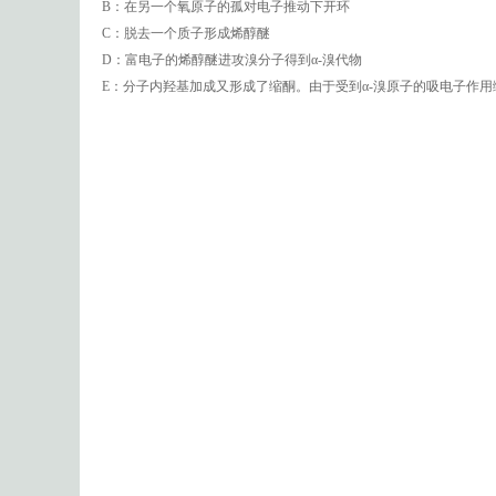
B：在另一个氧原子的孤对电子推动下开环
C：脱去一个质子形成烯醇醚
D：富电子的烯醇醚进攻溴分子得到α-溴代物
E：分子内羟基加成又形成了缩酮。由于受到α-溴原子的吸电子作