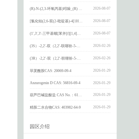
2026-08-07
(R)-N-(2,3-环氧丙基)吲哚_(R) N – (2,3-epoxypropyl) indolee_CAS:1919872-97-1
2026-08-07
[氯化铂(2,6-双(2-吡啶基)-4[1H]-吡啶酮)氯化物]_[Pt(2,6-bis(2-pyridyl)-4[1H]-pyridone)Cl]Cl_CAS:3036295-88-9
2026-08-07
(1′,3′,3′-三甲基螺[苯并[f][1,4]苯并噁嗪-3,2′-吲哚]-9-基) 4-丁氧基苯甲酸酯_(1′,3′,3′-trimethylspiro[benzo[f][1,4]benzoxazine-3,2′-indole]-9-yl) 4-butoxybenzoate_CAS:400020-54-4
2026-02-26
(3S）-2,2′-双（2,2′-联噻吩-5-基）-3,3′-联环烷_(3S)-2,2′-bis(2,2′-bithiophene-5-yl)-3,3′-bithianaphthene_CAS:1594931-46-0
2026-02-26
(3R）-2,2′-双（2,2′-联噻吩-5-基）-3,3′-联环烷_(3R)-2,2′-bis(2,2′-bithiophene-5-yl)-3,3′-bithianaphthene_CAS:1594931-42-6
2026-01-29
荜茇酰胺CAS: 20069-09-4
Anzurogenin D CAS: 56816-69-4
2026-01-29
2026-01-29
葫芦巴碱盐酸盐 CAS No.：6138-41-6
2026-01-29
精胺二水合物CAS: 403982-64-9
园区介绍