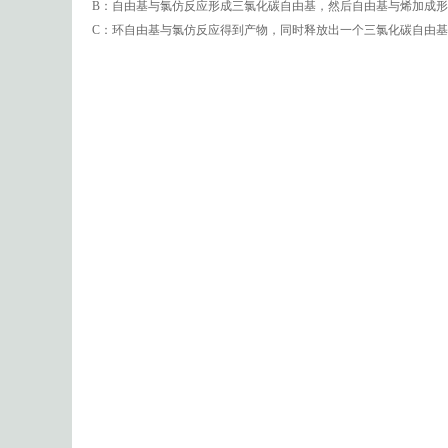
B：自由基与氯仿反应形成三氯化碳自由基，然后自由基与烯加成
C：环自由基与氯仿反应得到产物，同时释放出一个三氯化碳自由