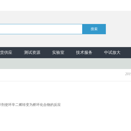
货供应
测试资源
实验室
技术服务
中试放大
201
导剂使环辛二烯转变为桥环化合物的反应