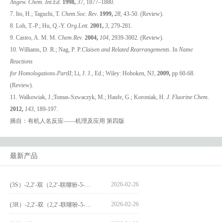
Angew. Chem. Int.Ed.
1998,
37
, 1877–1880.
7. Ito, H.; Taguchi, T.
Chem.Soc. Rev
.
1999,
28
, 43-50. (Review).
8. Loh, T.-P.; Hu, Q.-Y.
Org.Lett
.
2001,
3
, 279-281.
9. Castro, A. M. M.
Chem
.
Rev
.
2004,
104
, 2939-3002. (Review).
10. Williams, D. R.; Nag, P. P.
Claisen and Related Rearrangements
. In
Name
Reactions
for Homologations-PartII
; Li, J. J., Ed.; Wiley: Hoboken, NJ,
2009,
pp 60-68.
(Review).
11. Walkowiak, J.;Tomas-Szwaczyk, M.; Haufe, G.; Koroniak, H.
J. Fluorine Chem.
2012,
143,
189-197.
摘自：有机人名反应——机理及应用 第四版
最新产品
2026-02-26
(3S）-2,2′-双（2,2′-联噻吩-5-基）-3,3′-联环烷_(3S)-2,2′-bis(2,2′-bithiophene-5-yl)-3,3′-bithianaphthene_CAS:1594931-46-0
2026-02-26
(3R）-2,2′-双（2,2′-联噻吩-5-基）-3,3′-联环烷_(3R)-2,2′-bis(2,2′-bithiophene-5-yl)-3,3′-bithianaphthene_CAS:1594931-42-6