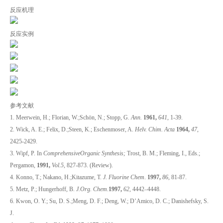
反应机理
反应实例
参考文献
1. Meerwein, H.; Florian, W.;Schön, N.; Stopp, G.
Ann.
1961,
641
, 1-39.
2. Wick, A. E.; Felix, D.;Steen, K.; Eschenmoser, A.
Helv. Chim. Acta
1964,
47
,
2425-2429.
3. Wipf, P. In
ComprehensiveOrganic Synthesis;
Trost, B. M.; Fleming, I., Eds.;
Pergamon,
1991,
Vol.5
, 827-873. (Review).
4. Konno, T.; Nakano, H.;Kitazume, T.
J. Fluorine Chem
.
1997,
86
, 81-87.
5. Metz, P.; Hungerhoff, B.
J.Org. Chem.
1997,
62
, 4442–4448.
6. Kwon, O. Y.; Su, D. S.;Meng, D. F.; Deng, W.; D’Amico, D. C.; Danishefsky, S.
J.