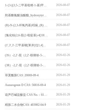
2026-08-07
1-{3-[(3,5-二甲基吡唑-1-基)甲基]-4-甲氧基苯基}-2,3,4,9-四氢-1H-吡啶并[3,4-b]吲哚_1-{3-[(3,5-dimethylpyrazol-1-yl)methyl]-4-methoxyphenyl}-2,3,4,9-tetrahydro-1H-pyrido[3,4-b]indole_CAS:1594931-46-0
2026-08-07
羟基酪氨酸油酸酯_hydroxytyrosyl oleate_CAS:611237-25-3
2026-08-07
(R)-N-(2,3-环氧丙基)吲哚_(R) N – (2,3-epoxypropyl) indolee_CAS:1919872-97-1
2026-08-07
[氯化铂(2,6-双(2-吡啶基)-4[1H]-吡啶酮)氯化物]_[Pt(2,6-bis(2-pyridyl)-4[1H]-pyridone)Cl]Cl_CAS:3036295-88-9
2026-08-07
(1′,3′,3′-三甲基螺[苯并[f][1,4]苯并噁嗪-3,2′-吲哚]-9-基) 4-丁氧基苯甲酸酯_(1′,3′,3′-trimethylspiro[benzo[f][1,4]benzoxazine-3,2′-indole]-9-yl) 4-butoxybenzoate_CAS:400020-54-4
2026-02-26
(3S）-2,2′-双（2,2′-联噻吩-5-基）-3,3′-联环烷_(3S)-2,2′-bis(2,2′-bithiophene-5-yl)-3,3′-bithianaphthene_CAS:1594931-46-0
2026-02-26
(3R）-2,2′-双（2,2′-联噻吩-5-基）-3,3′-联环烷_(3R)-2,2′-bis(2,2′-bithiophene-5-yl)-3,3′-bithianaphthene_CAS:1594931-42-6
2026-01-29
荜茇酰胺CAS: 20069-09-4
Anzurogenin D CAS: 56816-69-4
2026-01-29
2026-01-29
葫芦巴碱盐酸盐 CAS No.：6138-41-6
2026-01-29
精胺二水合物CAS: 403982-64-9