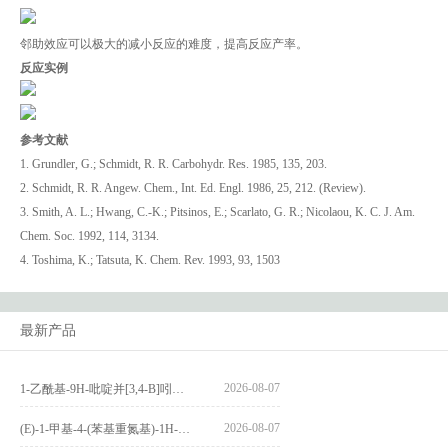
邻助效应可以极大的减小反应的难度，提高反应产率。
反应实例
参考文献
1. Grundler, G.; Schmidt, R. R. Carbohydr. Res. 1985, 135, 203.
2. Schmidt, R. R. Angew. Chem., Int. Ed. Engl. 1986, 25, 212. (Review).
3. Smith, A. L.; Hwang, C.-K.; Pitsinos, E.; Scarlato, G. R.; Nicolaou, K. C. J. Am.
Chem. Soc. 1992, 114, 3134.
4. Toshima, K.; Tatsuta, K. Chem. Rev. 1993, 93, 1503
最新产品
2026-08-07
1-乙酰基-9H-吡啶并[3,4-B]吲哚-3-羧酸_1-Acetyl-9H-pyrido[3,4-b]indole-3-carboxylic acid_CAS:73818-29-8
2026-08-07
(E)-1-甲基-4-(苯基重氮基)-1H-吡唑_(E)-1-methyl-4-(phenyldiazenyl)-1H-pyrazole_CAS:1621915-52-3