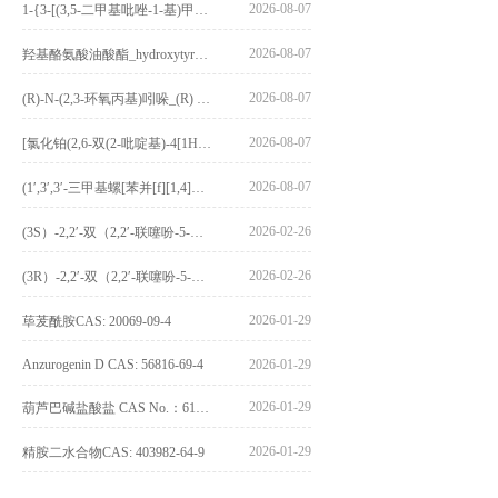
2026-08-07
1-{3-[(3,5-二甲基吡唑-1-基)甲基]-4-甲氧基苯基}-2,3,4,9-四氢-1H-吡啶并[3,4-b]吲哚_1-{3-[(3,5-dimethylpyrazol-1-yl)methyl]-4-methoxyphenyl}-2,3,4,9-tetrahydro-1H-pyrido[3,4-b]indole_CAS:1594931-46-0
2026-08-07
羟基酪氨酸油酸酯_hydroxytyrosyl oleate_CAS:611237-25-3
2026-08-07
(R)-N-(2,3-环氧丙基)吲哚_(R) N – (2,3-epoxypropyl) indolee_CAS:1919872-97-1
2026-08-07
[氯化铂(2,6-双(2-吡啶基)-4[1H]-吡啶酮)氯化物]_[Pt(2,6-bis(2-pyridyl)-4[1H]-pyridone)Cl]Cl_CAS:3036295-88-9
2026-08-07
(1′,3′,3′-三甲基螺[苯并[f][1,4]苯并噁嗪-3,2′-吲哚]-9-基) 4-丁氧基苯甲酸酯_(1′,3′,3′-trimethylspiro[benzo[f][1,4]benzoxazine-3,2′-indole]-9-yl) 4-butoxybenzoate_CAS:400020-54-4
2026-02-26
(3S）-2,2′-双（2,2′-联噻吩-5-基）-3,3′-联环烷_(3S)-2,2′-bis(2,2′-bithiophene-5-yl)-3,3′-bithianaphthene_CAS:1594931-46-0
2026-02-26
(3R）-2,2′-双（2,2′-联噻吩-5-基）-3,3′-联环烷_(3R)-2,2′-bis(2,2′-bithiophene-5-yl)-3,3′-bithianaphthene_CAS:1594931-42-6
2026-01-29
荜茇酰胺CAS: 20069-09-4
Anzurogenin D CAS: 56816-69-4
2026-01-29
2026-01-29
葫芦巴碱盐酸盐 CAS No.：6138-41-6
2026-01-29
精胺二水合物CAS: 403982-64-9