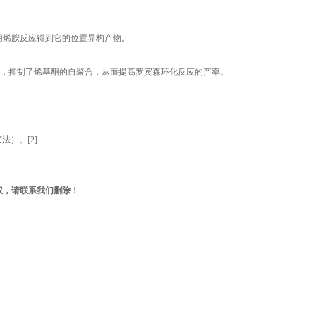
用烯胺反应得到它的位置异构产物。
的同时，抑制了烯基酮的自聚合，从而提高罗宾森环化反应的产率。
変法）。[2]
权，请联系我们删除！