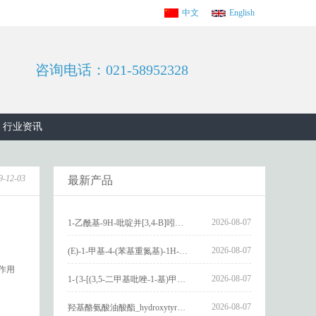
中文
English
咨询电话：021-58952328
行业资讯
9-12-03
最新产品
2026-08-07
1-乙酰基-9H-吡啶并[3,4-B]吲哚-3-羧酸_1-Acetyl-9H-pyrido[3,4-b]indole-3-carboxylic acid_CAS:73818-29-8
2026-08-07
(E)-1-甲基-4-(苯基重氮基)-1H-吡唑_(E)-1-methyl-4-(phenyldiazenyl)-1H-pyrazole_CAS:1621915-52-3
化作用
2026-08-07
1-{3-[(3,5-二甲基吡唑-1-基)甲基]-4-甲氧基苯基}-2,3,4,9-四氢-1H-吡啶并[3,4-b]吲哚_1-{3-[(3,5-dimethylpyrazol-1-yl)methyl]-4-methoxyphenyl}-2,3,4,9-tetrahydro-1H-pyrido[3,4-b]indole_CAS:1594931-46-0
2026-08-07
羟基酪氨酸油酸酯_hydroxytyrosyl oleate_CAS:611237-25-3