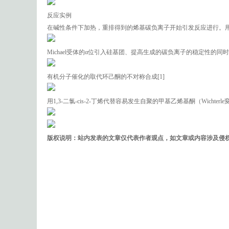
反应实例
在碱性条件下加热，重排得到的烯基碳负离子开始引发反应进行。
Michael受体的α位引入硅基团、提高生成的碳负离子的稳定性
有机分子催化的取代环己酮的不对称合成[1]
用1,3-二氯-cis-2-丁烯代替容易发生自聚的甲基乙烯基酮（Wichterle
版权说明：站内发表的文章仅代表作者观点，如文章或内容涉及侵