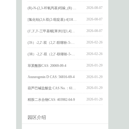
2026-08-07
(R)-N-(2,3-环氧丙基)吲哚_(R) N – (2,3-epoxypropyl) indolee_CAS:1919872-97-1
2026-08-07
[氯化铂(2,6-双(2-吡啶基)-4[1H]-吡啶酮)氯化物]_[Pt(2,6-bis(2-pyridyl)-4[1H]-pyridone)Cl]Cl_CAS:3036295-88-9
2026-08-07
(1′,3′,3′-三甲基螺[苯并[f][1,4]苯并噁嗪-3,2′-吲哚]-9-基) 4-丁氧基苯甲酸酯_(1′,3′,3′-trimethylspiro[benzo[f][1,4]benzoxazine-3,2′-indole]-9-yl) 4-butoxybenzoate_CAS:400020-54-4
2026-02-26
(3S）-2,2′-双（2,2′-联噻吩-5-基）-3,3′-联环烷_(3S)-2,2′-bis(2,2′-bithiophene-5-yl)-3,3′-bithianaphthene_CAS:1594931-46-0
2026-02-26
(3R）-2,2′-双（2,2′-联噻吩-5-基）-3,3′-联环烷_(3R)-2,2′-bis(2,2′-bithiophene-5-yl)-3,3′-bithianaphthene_CAS:1594931-42-6
2026-01-29
荜茇酰胺CAS: 20069-09-4
Anzurogenin D CAS: 56816-69-4
2026-01-29
2026-01-29
葫芦巴碱盐酸盐 CAS No.：6138-41-6
2026-01-29
精胺二水合物CAS: 403982-64-9
园区介绍