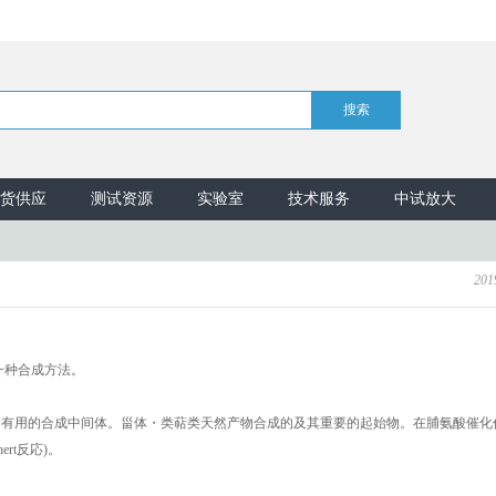
货供应
测试资源
实验室
技术服务
中试放大
201
一种合成方法。
环化物是一种非常有用的合成中间体。甾体・类萜类天然产物合成的及其重要的起始物。在脯氨酸催
hert反応)。