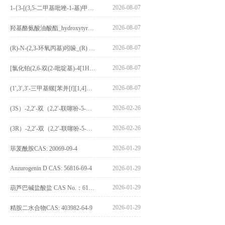
2026-08-07
1-{3-[(3,5-二甲基吡唑-1-基)甲基]-4-甲氧基苯基}-2,3,4,9-四氢-1H-吡啶并[3,4-b]吲哚_1-{3-[(3,5-dimethylpyrazol-1-yl)methyl]-4-methoxyphenyl}-2,3,4,9-tetrahydro-1H-pyrido[3,4-b]indole_CAS:1594931-46-0
2026-08-07
羟基酪氨酸油酸酯_hydroxytyrosyl oleate_CAS:611237-25-3
2026-08-07
(R)-N-(2,3-环氧丙基)吲哚_(R) N – (2,3-epoxypropyl) indolee_CAS:1919872-97-1
2026-08-07
[氯化铂(2,6-双(2-吡啶基)-4[1H]-吡啶酮)氯化物]_[Pt(2,6-bis(2-pyridyl)-4[1H]-pyridone)Cl]Cl_CAS:3036295-88-9
2026-08-07
(1′,3′,3′-三甲基螺[苯并[f][1,4]苯并噁嗪-3,2′-吲哚]-9-基) 4-丁氧基苯甲酸酯_(1′,3′,3′-trimethylspiro[benzo[f][1,4]benzoxazine-3,2′-indole]-9-yl) 4-butoxybenzoate_CAS:400020-54-4
2026-02-26
(3S）-2,2′-双（2,2′-联噻吩-5-基）-3,3′-联环烷_(3S)-2,2′-bis(2,2′-bithiophene-5-yl)-3,3′-bithianaphthene_CAS:1594931-46-0
2026-02-26
(3R）-2,2′-双（2,2′-联噻吩-5-基）-3,3′-联环烷_(3R)-2,2′-bis(2,2′-bithiophene-5-yl)-3,3′-bithianaphthene_CAS:1594931-42-6
2026-01-29
荜茇酰胺CAS: 20069-09-4
Anzurogenin D CAS: 56816-69-4
2026-01-29
2026-01-29
葫芦巴碱盐酸盐 CAS No.：6138-41-6
2026-01-29
精胺二水合物CAS: 403982-64-9