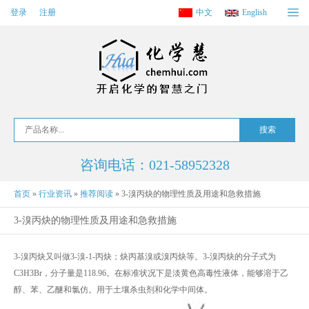
登录
注册
中文
English
咨询电话：021-58952328
首页
»
行业资讯
»
推荐阅读
»
3-溴丙炔的物理性质及用途和急救措施
3-溴丙炔的物理性质及用途和急救措施
3-溴丙炔又叫做3-溴-1-丙炔；炔丙基溴或溴丙炔等。3-溴丙炔的分子式为
C3H3Br，分子量是118.96。在标准状况下是淡黄色高毒性液体，能够溶于乙
醇、苯、乙醚和氯仿。用于土壤杀虫剂和化学中间体。