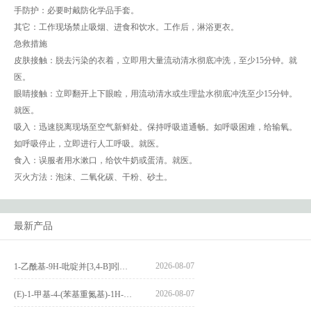
手防护：必要时戴防化学品手套。
其它：工作现场禁止吸烟、进食和饮水。工作后，淋浴更衣。
急救措施
皮肤接触：脱去污染的衣着，立即用大量流动清水彻底冲洗，至少15分钟。就
医。
眼睛接触：立即翻开上下眼睑，用流动清水或生理盐水彻底冲洗至少15分钟。
就医。
吸入：迅速脱离现场至空气新鲜处。保持呼吸道通畅。如呼吸困难，给输氧。
如呼吸停止，立即进行人工呼吸。就医。
食入：误服者用水漱口，给饮牛奶或蛋清。就医。
灭火方法：泡沫、二氧化碳、干粉、砂土。
最新产品
2026-08-07
1-乙酰基-9H-吡啶并[3,4-B]吲哚-3-羧酸_1-Acetyl-9H-pyrido[3,4-b]indole-3-carboxylic acid_CAS:73818-29-8
2026-08-07
(E)-1-甲基-4-(苯基重氮基)-1H-吡唑_(E)-1-methyl-4-(phenyldiazenyl)-1H-pyrazole_CAS:1621915-52-3