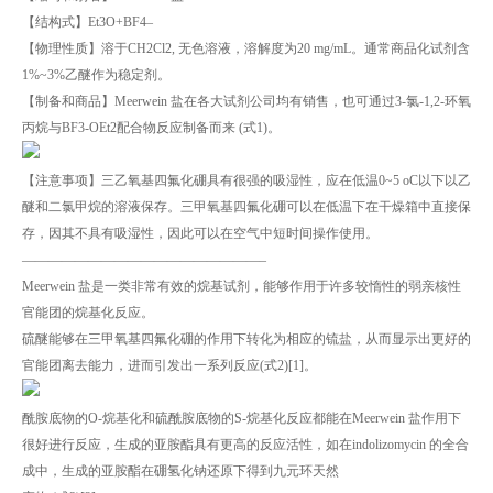
【结构式】Et3O+BF4–
【物理性质】溶于CH2Cl2, 无色溶液，溶解度为20 mg/mL。通常商品化试剂含
1%~3%乙醚作为稳定剂。
【制备和商品】Meerwein 盐在各大试剂公司均有销售，也可通过3-氯-1,2-环氧
丙烷与BF3-OEt2配合物反应制备而来 (式1)。
【注意事项】三乙氧基四氟化硼具有很强的吸湿性，应在低温0~5 oC以下以乙
醚和二氯甲烷的溶液保存。三甲氧基四氟化硼可以在低温下在干燥箱中直接保
存，因其不具有吸湿性，因此可以在空气中短时间操作使用。
——————————————————–
Meerwein 盐是一类非常有效的烷基试剂，能够作用于许多较惰性的弱亲核性
官能团的烷基化反应。
硫醚能够在三甲氧基四氟化硼的作用下转化为相应的锍盐，从而显示出更好的
官能团离去能力，进而引发出一系列反应(式2)[1]。
酰胺底物的O-烷基化和硫酰胺底物的S-烷基化反应都能在Meerwein 盐作用下
很好进行反应，生成的亚胺酯具有更高的反应活性，如在indolizomycin 的全合
成中，生成的亚胺酯在硼氢化钠还原下得到九元环天然