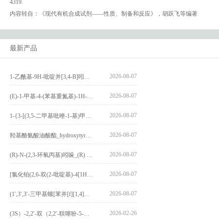
4319.
内容转自：《现代有机合成试剂——性质、制备和反应》，胡跃飞等编著
最新产品
2026-08-07
1-乙酰基-9H-吡啶并[3,4-B]吲哚-3-羧酸_1-Acetyl-9H-pyrido[3,4-b]indole-3-carboxylic acid_CAS:73818-29-8
2026-08-07
(E)-1-甲基-4-(苯基重氮基)-1H-吡唑_(E)-1-methyl-4-(phenyldiazenyl)-1H-pyrazole_CAS:1621915-52-3
2026-08-07
1-{3-[(3,5-二甲基吡唑-1-基)甲基]-4-甲氧基苯基}-2,3,4,9-四氢-1H-吡啶并[3,4-b]吲哚_1-{3-[(3,5-dimethylpyrazol-1-yl)methyl]-4-methoxyphenyl}-2,3,4,9-tetrahydro-1H-pyrido[3,4-b]indole_CAS:1594931-46-0
2026-08-07
羟基酪氨酸油酸酯_hydroxytyrosyl oleate_CAS:611237-25-3
2026-08-07
(R)-N-(2,3-环氧丙基)吲哚_(R) N – (2,3-epoxypropyl) indolee_CAS:1919872-97-1
2026-08-07
[氯化铂(2,6-双(2-吡啶基)-4[1H]-吡啶酮)氯化物]_[Pt(2,6-bis(2-pyridyl)-4[1H]-pyridone)Cl]Cl_CAS:3036295-88-9
2026-08-07
(1′,3′,3′-三甲基螺[苯并[f][1,4]苯并噁嗪-3,2′-吲哚]-9-基) 4-丁氧基苯甲酸酯_(1′,3′,3′-trimethylspiro[benzo[f][1,4]benzoxazine-3,2′-indole]-9-yl) 4-butoxybenzoate_CAS:400020-54-4
2026-02-26
(3S）-2,2′-双（2,2′-联噻吩-5-基）-3,3′-联环烷_(3S)-2,2′-bis(2,2′-bithiophene-5-yl)-3,3′-bithianaphthene_CAS:1594931-46-0