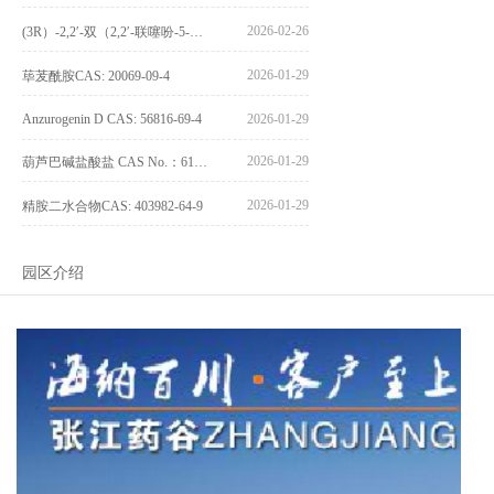
2026-02-26
(3R）-2,2′-双（2,2′-联噻吩-5-基）-3,3′-联环烷_(3R)-2,2′-bis(2,2′-bithiophene-5-yl)-3,3′-bithianaphthene_CAS:1594931-42-6
2026-01-29
荜茇酰胺CAS: 20069-09-4
Anzurogenin D CAS: 56816-69-4
2026-01-29
2026-01-29
葫芦巴碱盐酸盐 CAS No.：6138-41-6
2026-01-29
精胺二水合物CAS: 403982-64-9
园区介绍