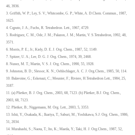
46, 3936.
3. Griffith, W. P.; Ley, S. V.; Whitcombe, G. P.; White, A. D.Chem. Commun., 1987,
1625.
4. Cqputo, J. A.; Fuchs, R. Tetrahedron. Lett., 1967, 4729.
5. Rodriguez, C. M.; Ode, J. M.; Palazon, J. M.; Martin, V. S.Tetrahedron, 1992, 48,
3571.
6. Morris, P. E.; Jr.; Kiely, D. E. J. Org. Chem., 1987, 52, 1149.
7. Spitzer, U. A.; Lee, D. G. J. Org. Chem., 1974, 39, 2468.
8. Nunez, M. T.; Martin, V. S. J. Org. Chem., 1990, 55, 1928.
9. Johnston, B. D.; Slessor, K. N.; Oehlschlager, A. C. J. Org.Chem., 1985, 50, 114.
10. Balavoine, G.; Eskenazi, C.; Meunier, F.; Riviere, H.Tetrahedron Lett., 1984, 25,
3187.
11. (a) Plietker, B. J. Org. Chem., 2003, 68, 7123. (b) Plietker, B.J. Org. Chem.,
2003, 68, 7123.
12. Plietker, B.; Niggemann, M. Org. Lett., 2003, 5, 3353.
13. Ishii, Y.; Osakada, K.; Ikariya, T.; Saburi, M.; Yoshikawa, S.J. Org. Chem., 1986,
51, 2034.
14. Murahashi, S.; Naota, T.; Ito, K.; Maeda, Y.; Taki, H. J. Org.Chem., 1987, 52,