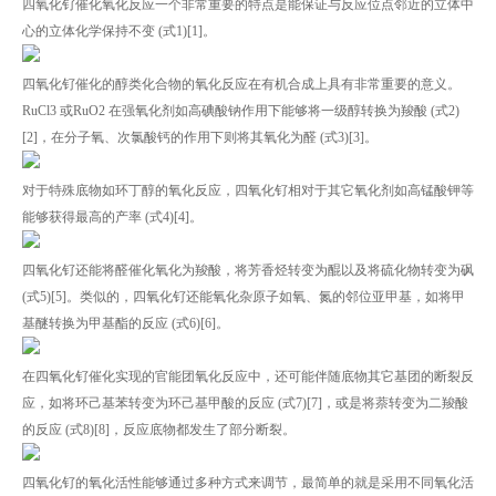
四氧化钌催化氧化反应一个非常重要的特点是能保证与反应位点邻近的立体中
心的立体化学保持不变 (式1)[1]。
四氧化钌催化的醇类化合物的氧化反应在有机合成上具有非常重要的意义。
RuCl3 或RuO2 在强氧化剂如高碘酸钠作用下能够将一级醇转换为羧酸 (式2)
[2]，在分子氧、次氯酸钙的作用下则将其氧化为醛 (式3)[3]。
对于特殊底物如环丁醇的氧化反应，四氧化钌相对于其它氧化剂如高锰酸钾等
能够获得最高的产率 (式4)[4]。
四氧化钌还能将醛催化氧化为羧酸，将芳香烃转变为醌以及将硫化物转变为砜
(式5)[5]。类似的，四氧化钌还能氧化杂原子如氧、氮的邻位亚甲基，如将甲
基醚转换为甲基酯的反应 (式6)[6]。
在四氧化钌催化实现的官能团氧化反应中，还可能伴随底物其它基团的断裂反
应，如将环己基苯转变为环己基甲酸的反应 (式7)[7]，或是将萘转变为二羧酸
的反应 (式8)[8]，反应底物都发生了部分断裂。
四氧化钌的氧化活性能够通过多种方式来调节，最简单的就是采用不同氧化活