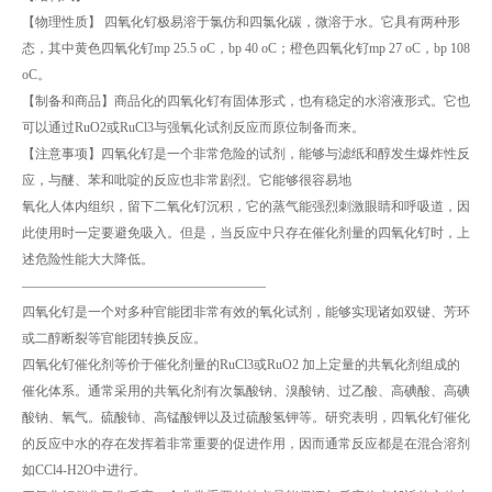
【物理性质】 四氧化钌极易溶于氯仿和四氯化碳，微溶于水。它具有两种形
态，其中黄色四氧化钌mp 25.5 oC，bp 40 oC；橙色四氧化钌mp 27 oC，bp 108
oC。
【制备和商品】商品化的四氧化钌有固体形式，也有稳定的水溶液形式。它也
可以通过RuO2或RuCl3与强氧化试剂反应而原位制备而来。
【注意事项】四氧化钌是一个非常危险的试剂，能够与滤纸和醇发生爆炸性反
应，与醚、苯和吡啶的反应也非常剧烈。它能够很容易地
氧化人体内组织，留下二氧化钌沉积，它的蒸气能强烈刺激眼睛和呼吸道，因
此使用时一定要避免吸入。但是，当反应中只存在催化剂量的四氧化钌时，上
述危险性能大大降低。
——————————————————–
四氧化钌是一个对多种官能团非常有效的氧化试剂，能够实现诸如双键、芳环
或二醇断裂等官能团转换反应。
四氧化钌催化剂等价于催化剂量的RuCl3或RuO2 加上定量的共氧化剂组成的
催化体系。通常采用的共氧化剂有次氯酸钠、溴酸钠、过乙酸、高碘酸、高碘
酸钠、氧气。硫酸铈、高锰酸钾以及过硫酸氢钾等。研究表明，四氧化钌催化
的反应中水的存在发挥着非常重要的促进作用，因而通常反应都是在混合溶剂
如CCl4-H2O中进行。