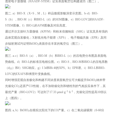
透射电子显微镜（HAADF-STEM）证实表面氧空位构建成功（图二）。
图二. a）BIO-X（X=S，M，L）样品微观形貌演变示意图。b–d）BIO-
S（b），BIO-M（c）和BIO-L（d）的SEM图像。e）BIO-LOV2的HAADF-
STEM图像。f）BIO-L的AFM图像及对应高度。
通过开尔文探针力显微镜（KPFM）和粉末倍频响应（SHG）证实其具有强的
晶体宏观自发极化；X射线光电子能谱（XPS）、电子顺磁共振（EPR）及同
步辐射测试均证明BiOIO
表面存在丰富的氧空位（图三）。
3
图三. a–c）BIO-S（a），BIO-M（b）和BIO-L（c）的压电势分布图及表面电
势曲线。d）BIO-L的标准压电相位图。e）BIO-S，BIO-M和BIO-L的压电系数
（d
）和f）SHG响应。g）I 3d和Bi 4f的XPS。h）EPR谱。i）BIO-L和BIO-
33
LOV2的EXAFS和傅里叶变换曲线。
同时增强宏观自发极化和构建不同浓度表面氧空位可大幅提升BiOIO
纳米带
3
光催化CO
还原产CO性能，在不加助催化剂和牺牲剂的气相反应条件下，其
2
−1
−1
最优产量（BIO-LOV2）可达到了17.33 μmol·g
·h
，光催化活性提高10倍以
上（图四）。
图四. a, b）BiOIO
在模拟太阳光下的CO产量。c）在二氧化碳吸附（0-60分
3