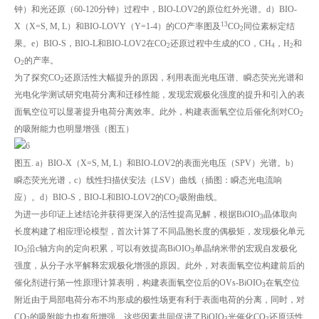
钟）和光还原（60-120分钟）过程中，BIO-LOV2的原位红外光谱。d）BIO-
13
X（X=S, M, L）和BIO-LOVY（Y=1-4）的CO产率图及
CO
同位素标定结
2
果。e）BIO-S，BIO-L和BIO-LOV2在CO
还原过程中生成的CO，CH
，H
和
2
4
2
O
的产率。
2
为了探究CO
还原活性大幅提升的原因，利用表面光电压谱、瞬态荧光光谱和
2
光电化学测试研究电荷分离和迁移性能，发现宏观极化强度的提升和引入的表
面氧空位可以显著提升电荷分离效率。此外，构建表面氧空位后催化剂对CO
2
的吸附能力也明显增强（图五）
图五. a）BIO-X（X=S, M, L）和BIO-LOV2的表面光电压（SPV）光谱。b）
瞬态荧光光谱，c）线性扫描伏安法（LSV）曲线（插图：瞬态光电流响
应）。d）BIO-S，BIO-L和BIO-LOV2的CO
吸附曲线。
2
为进一步印证上述结论并获得更深入的活性提高见解，根据BiOIO
晶体取向
3
长度构建了相应理论模型，首次计算了不同晶胞长度的偶极矩，发现极化单元
IO
沿c轴方向的定向积累，可以有效提高BiOIO
单晶纳米带的宏观自发极化
3
3
强度，从分子水平解释宏观极化增强的原因。此外，对表面氧空位构建前后的
催化剂进行第一性原理计算表明，构建表面氧空位后的OVs-BiOIO
在氧空位
3
附近由于局部电荷分布不均形成的极性场更有利于表面电荷的分离，同时，对
CO
的吸附能力也有所增强。这些因素共同促进了BiOIO
光催化CO
还原活性