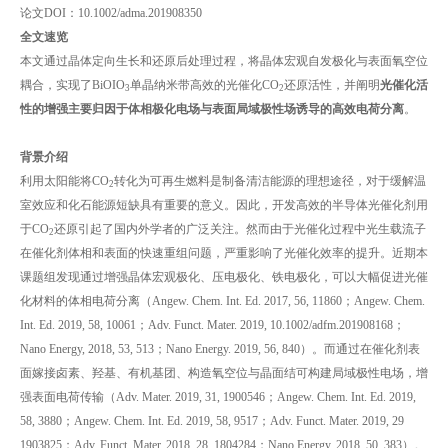
论文DOI：10.1002/adma.201908350
全文速览
本文通过晶体定向生长和还原后处理过程，将晶体宏观自发极化与表面氧空位
耦合，实现了BiOIO
单晶纳米带高效的光催化CO
还原活性，并阐明
光催化活
3
2
性的增强主要归因于体相极化电场与表面局域极性场诱导的高效电荷分离
。
背景介绍
利用太阳能将CO
转化为可再生燃料是制备清洁能源的理想途径，对于缓解温
2
室效应和化石能源短缺具有重要的意义。因此，开发高效的半导体光催化剂用
于CO
还原引起了国内外学者的广泛关注。然而由于光催化过程中光生载流子
2
在催化剂体相和表面的快速重组问题，严重影响了光催化效率的提升。近期本
课题组发现通过增强晶体宏观极化、压电极化、铁电极化，可以大幅促进光催
化材料的体相电荷分离（Angew. Chem. Int. Ed. 2017, 56, 11860；Angew. Chem.
Int. Ed. 2019, 58, 10061；Adv. Funct. Mater. 2019, 10.1002/adfm.201908168；
Nano Energy, 2018, 53, 513；Nano Energy. 2019, 56, 840）。而通过在催化剂表
面嫁接卤素、羟基、有机基团、构造氧空位与晶面结可构建局域极性电场，增
强表面电荷传输（Adv. Mater. 2019, 31, 1900546；Angew. Chem. Int. Ed. 2019,
58, 3880；Angew. Chem. Int. Ed. 2019, 58, 9517；Adv. Funct. Mater. 2019, 29
1903825；Adv. Funct. Mater. 2018, 28, 1804284；Nano Energy. 2018, 50, 383）。