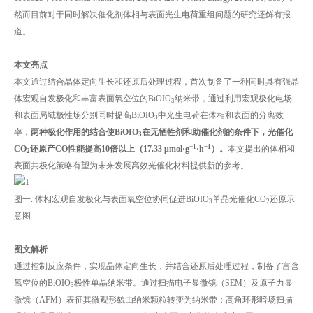
然而目前对于同时解决催化剂体相与表面光生电荷重组问题的研究还鲜有报
道。
本文亮点
本文通过结合晶体定向生长和还原后处理过程，首次制备了一种同时具有强晶
体宏观自发极化和丰富表面氧空位的BiOIO
纳米带，通过利用宏观极化电场
3
和表面局域极性场分别同时提高BiOIO
中光生电荷在体相和表面的分离效
3
率，
两种极化作用的结合使BiOIO
在无牺牲剂和助催化剂的条件下，光催化
3
−1
−1
CO
还原产CO性能提高10倍以上（17.33 μmol·g
·h
）。
本文提出的体相和
2
表面共极化策略有望为未来发展高效光催化材料提供新的参考。
图一. 体相宏观自发极化与表面氧空位协同促进BiOIO
单晶光催化CO
还原示
3
2
意图
图文解析
通过控制反应条件，实现晶体定向生长，并结合还原后处理过程，制备了富含
氧空位的BiOIO
极性单晶纳米带。通过扫描电子显微镜（SEM）及原子力显
3
微镜（AFM）表征其微观形貌由纳米颗粒转变为纳米带；高角环形暗场扫描