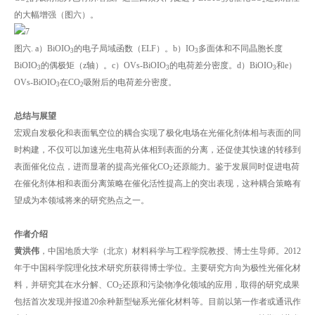
2
3
2
的大幅增强（图六）。
图六. a）BiOIO
的电子局域函数（ELF）。b）IO
多面体和不同晶胞长度
3
3
BiOIO
的偶极矩（z轴）。c）OVs-BiOIO
的电荷差分密度。d）BiOIO
和e）
3
3
3
OVs-BiOIO
在CO
吸附后的电荷差分密度。
3
2
总结与展望
宏观自发极化和表面氧空位的耦合实现了极化电场在光催化剂体相与表面的同
时构建，不仅可以加速光生电荷从体相到表面的分离，还促使其快速的转移到
表面催化位点，进而显著的提高光催化CO
还原能力。鉴于发展同时促进电荷
2
在催化剂体相和表面分离策略在催化活性提高上的突出表现，这种耦合策略有
望成为本领域将来的研究热点之一。
作者介绍
黄洪伟
，中国地质大学（北京）材料科学与工程学院教授、博士生导师。2012
年于中国科学院理化技术研究所获得博士学位。主要研究方向为极性光催化材
料，并研究其在水分解、CO
还原和污染物净化领域的应用，取得的研究成果
2
包括首次发现并报道20余种新型铋系光催化材料等。目前以第一作者或通讯作