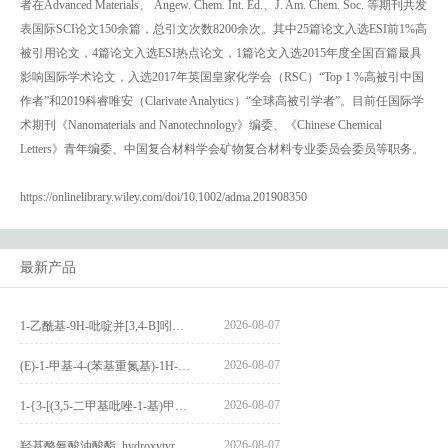
者在Advanced Materials、 Angew. Chem. Int. Ed.、J. Am. Chem. Soc. 等期刊共发
表国际SCI论文150余篇，总引文次数8200余次。其中25篇论文入选ESI前1%高
被引用论文，4篇论文入选ESI热点论文，1篇论文入选2015年度全国百篇最具
影响国际学术论文，入选2017年英国皇家化学会（RSC）“Top 1 %高被引中国
作者”和2019科睿唯安（Clarivate Analytics）“全球高被引学者”。目前任国际学
术期刊《Nanomaterials and Nanotechnology》编委、《Chinese Chemical
Letters》青年编委、中国复合材料学会矿物复合材料专业委员会委员等职务。
https://onlinelibrary.wiley.com/doi/10.1002/adma.201908350
最新产品
2026-08-07
1-乙酰基-9H-吡啶并[3,4-B]吲哚-3-羧酸_1-Acetyl-9H-pyrido[3,4-b]indole-3-carboxylic acid_CAS:73818-29-8
2026-08-07
(E)-1-甲基-4-(苯基重氮基)-1H-吡唑_(E)-1-methyl-4-(phenyldiazenyl)-1H-pyrazole_CAS:1621915-52-3
2026-08-07
1-{3-[(3,5-二甲基吡唑-1-基)甲基]-4-甲氧基苯基}-2,3,4,9-四氢-1H-吡啶并[3,4-b]吲哚_1-{3-[(3,5-dimethylpyrazol-1-yl)methyl]-4-methoxyphenyl}-2,3,4,9-tetrahydro-1H-pyrido[3,4-b]indole_CAS:1594931-46-0
2026-08-07
羟基酪氨酸油酸酯_hydroxytyrosyl oleate_CAS:611237-25-3