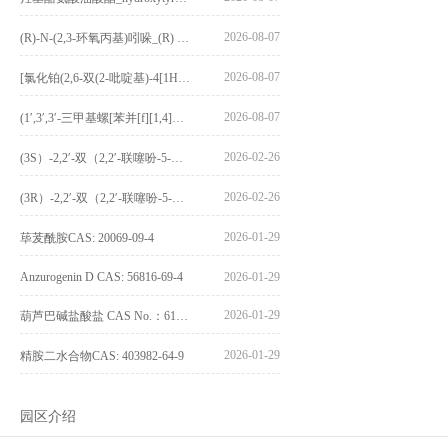
2026-08-07
(R)-N-(2,3-环氧丙基)吲哚_(R) N – (2,3-epoxypropyl) indolee_CAS:1919872-97-1
2026-08-07
[氯化铂(2,6-双(2-吡啶基)-4[1H]-吡啶酮)氯化物]_[Pt(2,6-bis(2-pyridyl)-4[1H]-pyridone)Cl]Cl_CAS:3036295-88-9
2026-08-07
(1′,3′,3′-三甲基螺[苯并[f][1,4]苯并噁嗪-3,2′-吲哚]-9-基) 4-丁氧基苯甲酸酯_(1′,3′,3′-trimethylspiro[benzo[f][1,4]benzoxazine-3,2′-indole]-9-yl) 4-butoxybenzoate_CAS:400020-54-4
2026-02-26
(3S）-2,2′-双（2,2′-联噻吩-5-基）-3,3′-联环烷_(3S)-2,2′-bis(2,2′-bithiophene-5-yl)-3,3′-bithianaphthene_CAS:1594931-46-0
2026-02-26
(3R）-2,2′-双（2,2′-联噻吩-5-基）-3,3′-联环烷_(3R)-2,2′-bis(2,2′-bithiophene-5-yl)-3,3′-bithianaphthene_CAS:1594931-42-6
2026-01-29
荜茇酰胺CAS: 20069-09-4
Anzurogenin D CAS: 56816-69-4
2026-01-29
2026-01-29
葫芦巴碱盐酸盐 CAS No.：6138-41-6
2026-01-29
精胺二水合物CAS: 403982-64-9
园区介绍