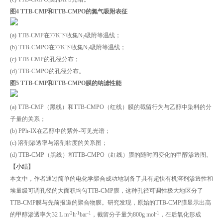
图4 TTB-CMP和TTB-CMPO的氮气吸附表征
(a) TTB-CMP在77K下收集N
吸附等温线；
2
(b) TTB-CMPO在77K下收集N
吸附等温线；
2
(c) TTB-CMP的孔径分布；
(d) TTB-CMPO的孔径分布。
图5 TTB-CMP和TTB-CMPO膜的纳滤性能
(a) TTB-CMP（黑线）和TTB-CMPO（红线）膜的截留行为与乙醇中染料的分
子量的关系；
(b) PPh-IX在乙醇中的紫外-可见光谱；
(c) 溶剂渗透率与溶剂粘度的关系图；
(d) TTB-CMP（黑线）和TTB-CMPO（红线）膜的随时间变化的甲醇渗透图。
【小结】
本文中，作者通过简单的电化学聚合成功地制备了具有超快有机溶剂渗透性和
埃量级可调孔径的大面积均匀TTB-CMP膜，这种孔径可调性极大地区分了
TTB-CMP膜与先前报道的聚合物膜。研究发现，原始的TTB-CMP膜显示出高
-2
-1
-1
-1
的甲醇渗透率为32 L m
h
bar
，截留分子量为800g mol
，在后氧化形成