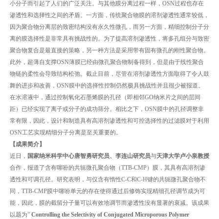
小分子而引起了人们的广泛关注。与其他膜分离过程一样，OSN过程也存在
渗透性和选择性之间的矛盾。一方面，传统聚合物膜的溶剂渗透性通常较低，
因为聚合物分离层的致密结构没有永久性微孔，而另一方面，精细控制分子分
离的膜选择性是非常具有挑战性的。为了提高溶剂渗透性，将多孔组分与致密
聚合物复合是最直接的策略，另一种方法是采用带有固有微孔的刚性聚合物。
此外，超薄自支撑OSN薄膜已经由微孔聚合物制备得到，但是由于线性聚合
物链的柔性会导致结构松弛。截止目前，尽管在溶剂渗透性方面取得了令人鼓
舞的进步和改善，OSN膜中的选择性控制仍然极具挑战性并且很少被报道。
在水溶液中，通过控制氧化石墨烯膜的孔径（即相邻GO纳米片之间的层间
距）已经实现了离子或分子的成功筛分。相比之下，OSN膜中的孔径调整非
常有限，因此，设计和制造具有高溶剂渗透性和可控选择性的过滤膜对于利用
OSN工艺实现精细分子分离是至关重要的。
【成果简介】
近日，
国家纳米科学中心唐智勇研究员、李连山研究员
与
天津大学卢小泉教授
合作，报道了含有噻吩的共轭微孔聚合物（TTB-CMP）膜，其具有高溶剂渗
透性和可调孔径。研究表明，与仅含有惰性C-C和C-H键的共轭微孔聚合物不
同，TTB-CMP膜中噻吩单元的存在使得通过后修饰实现精细孔径调节成为可
能，因此，膜的截留分子量可以有效地调节而渗透性没有显著的衰减。该成果
以题为”
Controlling the Selectivity of Conjugated Microporous Polymer