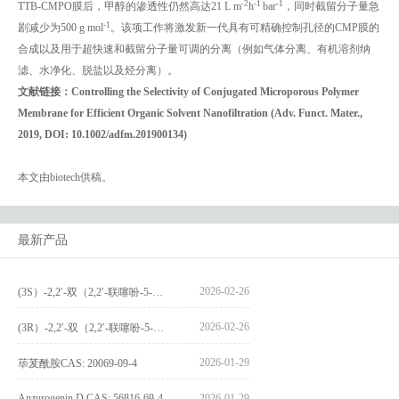
-2
-1
-1
TTB-CMPO膜后，甲醇的渗透性仍然高达21 L m
h
bar
，同时截留分子量急
-1
剧减少为500 g mol
。该项工作将激发新一代具有可精确控制孔径的CMP膜的
合成以及用于超快速和截留分子量可调的分离（例如气体分离、有机溶剂纳
滤、水净化、脱盐以及烃分离）。
文献链接：
Controlling the Selectivity of Conjugated Microporous Polymer
Membrane for Efficient Organic Solvent Nanofiltration (Adv. Funct. Mater.,
2019, DOI: 10.1002/adfm.201900134)
本文由biotech供稿。
最新产品
2026-02-26
(3S）-2,2′-双（2,2′-联噻吩-5-基）-3,3′-联环烷_(3S)-2,2′-bis(2,2′-bithiophene-5-yl)-3,3′-bithianaphthene_CAS:1594931-46-0
2026-02-26
(3R）-2,2′-双（2,2′-联噻吩-5-基）-3,3′-联环烷_(3R)-2,2′-bis(2,2′-bithiophene-5-yl)-3,3′-bithianaphthene_CAS:1594931-42-6
2026-01-29
荜茇酰胺CAS: 20069-09-4
Anzurogenin D CAS: 56816-69-4
2026-01-29