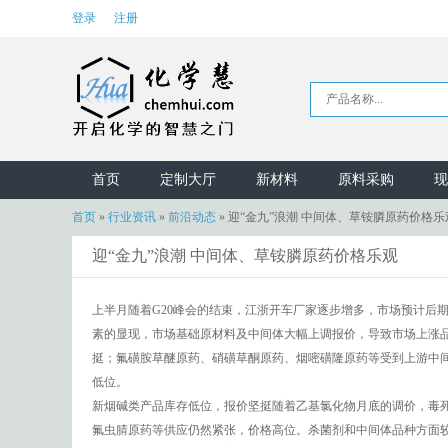
登录
注册
首页
定制大厅
新材料
原料采购
现
首页
»
行业资讯
»
前沿动态
»
迎“金九”浪潮 中间体、草铵膦原药价格乐
迎“金九”浪潮 中间体、草铵膦原药价格乐观
上半月随着G20峰会的结束，江浙开车厂家逐步增多，市场预计后
素的显现，市场基础原材料及中间体大幅上调报价，导致市场上涨
挺；氟磺胺草醚原药、硝磺草酮原药、烟嘧磺隆原药等受到上游中
低位。
新烟碱类产品库存低位，报价坚挺随着乙基氯化物月底的调价，毒
氟虫腈原药等供应仍然紧张，价格高位。杀菌剂和中间体品种方面