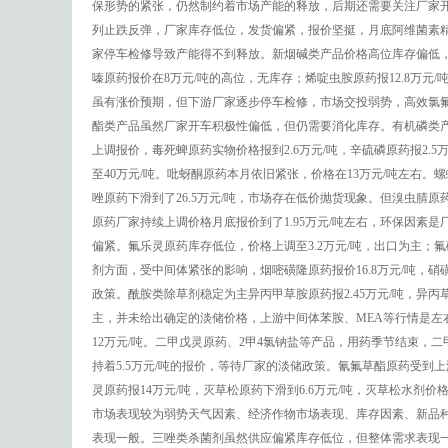
保形势的紧张，仍然制约着市场产能的释放，后期还需要关注厂家
列止跌反弹，厂家库存低位，发货偏紧，报价坚挺，月底阿维菌素精粉
家停车检修导致产能得不到释放。新烟碱类产品价格高位库存偏低，出
嗪原药报价在8万元/吨的高位，无库存；烯啶虫胺原药报12.8万
虽有涨价预期，但下游厂家逐步停车检修，市场交投弱势，高效氯氟氰菊
酯类产品虽然厂家开车积极性偏低，但仍需要消化库存。有机磷类产
上调报价，毒死蜱原药实物价格报到2.6万元/吨，辛硫磷原药报2.5
至40万元/吨。吡蚜酮原药本月依旧紧张，价格在13万元/吨左右。
唑原药下滑到了26.5万元/吨，市场存在低价抛货现象。但溴虫腈原
原药厂家持续上调价格月底报价到了1.95万元/吨左右，环保因素是
偏紧。氟乐灵原药库存低位，价格上调至3.2万元/吨，出口为主；
剂方面，受中间体紧张的影响，烟嘧磺隆原药报价16.8万元/吨，硝磺
政策。酰胺类除草剂稳定为主异丙甲草胺原药报2.45万元/吨，异丙草
主，并未给出确定的淡储价格，上游中间体苯胺、MEA等行情是
12万元/吨。二甲戊灵原药、2甲4氯钠盐等产品，用药季节结束，二甲
持着5.5万元/吨的报价，等待厂家的淡储政策。氰氟草酯原药受到
灵原药报14万元/吨，灭草松原药下滑到6.6万元/吨，灭草松水剂
市场表现较为弱势天气因素、经济作物市场表现、库存因素、新品种
表现一般。三唑类杀菌剂虽然供应偏紧库存低位，但整体需求表现一股，苯