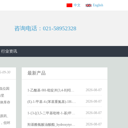
中文
English
咨询电话：021-58952328
行业资讯
6-09-30
最新产品
低位因
2026-08-07
1-乙酰基-9H-吡啶并[3,4-B]吲哚-3-羧酸_1-Acetyl-9H-pyrido[3,4-b]indole-3-carboxylic acid_CAS:73818-29-8
格坚
2026-08-07
(E)-1-甲基-4-(苯基重氮基)-1H-吡唑_(E)-1-methyl-4-(phenyldiazenyl)-1H-pyrazole_CAS:1621915-52-3
体库存
2026-08-07
1-{3-[(3,5-二甲基吡唑-1-基)甲基]-4-甲氧基苯基}-2,3,4,9-四氢-1H-吡啶并[3,4-b]吲哚_1-{3-[(3,5-dimethylpyrazol-1-yl)methyl]-4-methoxyphenyl}-2,3,4,9-tetrahydro-1H-pyrido[3,4-b]indole_CAS:1594931-46-0
原药、
，但环
2026-08-07
羟基酪氨酸油酸酯_hydroxytyrosyl oleate_CAS:611237-25-3