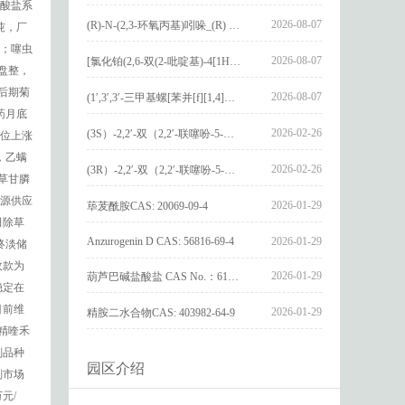
酸盐系
2026-08-07
(R)-N-(2,3-环氧丙基)吲哚_(R) N – (2,3-epoxypropyl) indolee_CAS:1919872-97-1
吨，厂
吨；噻虫
2026-08-07
[氯化铂(2,6-双(2-吡啶基)-4[1H]-吡啶酮)氯化物]_[Pt(2,6-bis(2-pyridyl)-4[1H]-pyridone)Cl]Cl_CAS:3036295-88-9
盘整，
，后期菊
2026-08-07
(1′,3′,3′-三甲基螺[苯并[f][1,4]苯并噁嗪-3,2′-吲哚]-9-基) 4-丁氧基苯甲酸酯_(1′,3′,3′-trimethylspiro[benzo[f][1,4]benzoxazine-3,2′-indole]-9-yl) 4-butoxybenzoate_CAS:400020-54-4
药月底
2026-02-26
(3S）-2,2′-双（2,2′-联噻吩-5-基）-3,3′-联环烷_(3S)-2,2′-bis(2,2′-bithiophene-5-yl)-3,3′-bithianaphthene_CAS:1594931-46-0
低位上涨
，乙螨
2026-02-26
(3R）-2,2′-双（2,2′-联噻吩-5-基）-3,3′-联环烷_(3R)-2,2′-bis(2,2′-bithiophene-5-yl)-3,3′-bithianaphthene_CAS:1594931-42-6
。草甘膦
货源供应
2026-01-29
荜茇酰胺CAS: 20069-09-4
田除草
Anzurogenin D CAS: 56816-69-4
2026-01-29
终淡储
收款为
2026-01-29
葫芦巴碱盐酸盐 CAS No.：6138-41-6
稳定在
目前维
2026-01-29
精胺二水合物CAS: 403982-64-9
精喹禾
剂品种
园区介绍
剂市场
元/