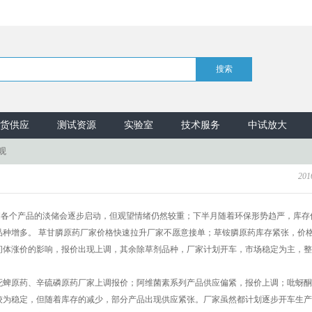
货供应
测试资源
实验室
技术服务
中试放大
观
201
期各个产品的淡储会逐步启动，但观望情绪仍然较重；下半月随着环保形势趋严，库存
品种增多。 草甘膦原药厂家价格快速拉升厂家不愿意接单；草铵膦原药库存紧张，价
间体涨价的影响，报价出现上调，其余除草剂品种，厂家计划开车，市场稳定为主，整
死蜱原药、辛硫磷原药厂家上调报价；阿维菌素系列产品供应偏紧，报价上调；吡蚜酮
较为稳定，但随着库存的减少，部分产品出现供应紧张。厂家虽然都计划逐步开车生产