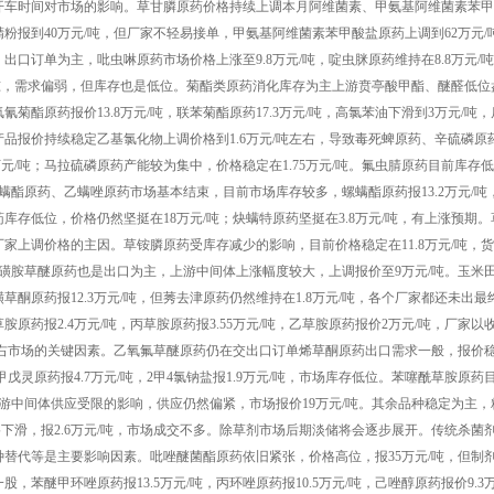
开车时间对市场的影响。草甘膦原药价格持续上调本月阿维菌素、甲氨基阿维菌素苯甲
报到40万元/吨，但厂家不轻易接单，甲氨基阿维菌素苯甲酸盐原药上调到62万元/
口订单为主，吡虫啉原药市场价格上涨至9.8万元/吨，啶虫脒原药维持在8.8万元/
元/吨，需求偏弱，但库存也是低位。菊酯类原药消化库存为主上游贲亭酸甲酯、醚醛低位
酯原药报价13.8万元/吨，联苯菊酯原药17.3万元/吨，高氯苯油下滑到3万元/吨
品报价持续稳定乙基氯化物上调价格到1.6万元/吨左右，导致毒死蜱原药、辛硫磷原
万元/吨；马拉硫磷原药产能较为集中，价格稳定在1.75万元/吨。氟虫腈原药目前库存
螺螨酯原药、乙螨唑原药市场基本结束，目前市场库存较多，螺螨酯原药报13.2万元/吨
药库存低位，价格仍然坚挺在18万元/吨；炔螨特原药坚挺在3.8万元/吨，有上涨预期
厂家上调价格的主因。草铵膦原药受库存减少的影响，目前价格稳定在11.8万元/吨，
氟磺胺草醚原药也是出口为主，上游中间体上涨幅度较大，上调报价至9万元/吨。玉米
草酮原药报12.3万元/吨，但莠去津原药仍然维持在1.8万元/吨，各个厂家都还未出最
胺原药报2.4万元/吨，丙草胺原药报3.55万元/吨，乙草胺原药报价2万元/吨，厂家以
左右市场的关键因素。乙氧氟草醚原药仍在交出口订单烯草酮原药出口需求一般，报价
戊灵原药报4.7万元/吨，2甲4氯钠盐报1.9万元/吨，市场库存低位。苯噻酰草胺原药
上游中间体供应受限的影响，供应仍然偏紧，市场报价19万元/吨。其余品种稳定为主，
价格下滑，报2.6万元/吨，市场成交不多。除草剂市场后期淡储将会逐步展开。传统杀菌
替代等是主要影响因素。吡唑醚菌酯原药依旧紧张，价格高位，报35万元/吨，但制
醚甲环唑原药报13.5万元/吨，丙环唑原药报10.5万元/吨，己唑醇原药报价9.3万