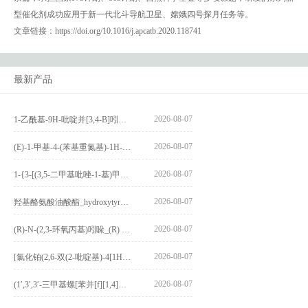
型催化剂成功应用于新一代北斗导航卫星、嫦娥四号探月任务等。
文章链接：https://doi.org/10.1016/j.apcatb.2020.118741
最新产品
2026-08-07
1-乙酰基-9H-吡啶并[3,4-B]吲哚-3-羧酸_1-Acetyl-9H-pyrido[3,4-b]indole-3-carboxylic acid_CAS:73818-29-8
2026-08-07
(E)-1-甲基-4-(苯基重氮基)-1H-吡唑_(E)-1-methyl-4-(phenyldiazenyl)-1H-pyrazole_CAS:1621915-52-3
2026-08-07
1-{3-[(3,5-二甲基吡唑-1-基)甲基]-4-甲氧基苯基}-2,3,4,9-四氢-1H-吡啶并[3,4-b]吲哚_1-{3-[(3,5-dimethylpyrazol-1-yl)methyl]-4-methoxyphenyl}-2,3,4,9-tetrahydro-1H-pyrido[3,4-b]indole_CAS:1594931-46-0
2026-08-07
羟基酪氨酸油酸酯_hydroxytyrosyl oleate_CAS:611237-25-3
2026-08-07
(R)-N-(2,3-环氧丙基)吲哚_(R) N – (2,3-epoxypropyl) indolee_CAS:1919872-97-1
2026-08-07
[氯化铂(2,6-双(2-吡啶基)-4[1H]-吡啶酮)氯化物]_[Pt(2,6-bis(2-pyridyl)-4[1H]-pyridone)Cl]Cl_CAS:3036295-88-9
2026-08-07
(1′,3′,3′-三甲基螺[苯并[f][1,4]苯并噁嗪-3,2′-吲哚]-9-基) 4-丁氧基苯甲酸酯_(1′,3′,3′-trimethylspiro[benzo[f][1,4]benzoxazine-3,2′-indole]-9-yl) 4-butoxybenzoate_CAS:400020-54-4