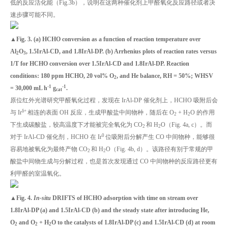
低的反应活化能（Fig.3b），说明在这两种催化剂上甲醛氧化反应路径或者决
速步骤可能不同。
▲Fig. 3. (a) HCHO conversion as a function of reaction temperature over
Al
O
, 1.5IrAl-CD, and 1.8IrAl-DP. (b) Arrhenius plots of reaction rates versus
2
3
1/T for HCHO conversion over 1.5IrAl-CD and 1.8IrAl-DP. Reaction
conditions: 180 ppm HCHO, 20 vol% O
, and He balance, RH = 50%; WHSV
2
-1
-1
= 30,000 mL h
g
.
cat
原位红外光谱研究甲醛氧化过程，发现在 IrAl-DP 催化剂上，HCHO 吸附后会
δ+
与 Ir
相连的表面 OH 反应，生成甲酸盐中间物种，随后在 O
+ H
O 的作用
2
2
下生成碳酸盐，较高温度下才能被完全氧化为 CO
和 H
O（Fig. 4a, c）。而
2
2
0
对于 IrAl-CD 催化剂，HCHO 在 Ir
位吸附后分解产生 CO 中间物种，能够很
容易地被氧化为最终产物 CO
和 H
O（Fig. 4b, d）。该路径有别于常规的甲
2
2
酸盐中间物生成与分解过程，也是首次发现通过 CO 中间物种的反应路径更有
利甲醛的室温氧化。
▲Fig. 4.
In-situ
DRIFTS of HCHO adsorption with time on stream over
1.8IrAl-DP (a) and 1.5IrAl-CD (b)
and
the steady state after introducing He,
O
and O
+ H
O to the catalysts of 1.8IrAl-DP (c) and 1.5IrAl-CD (d) at room
2
2
2