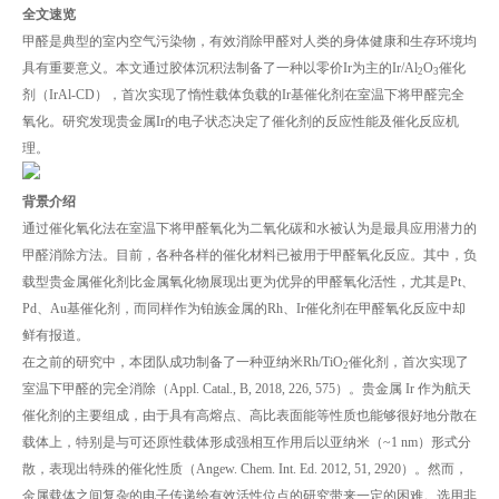
全文速
览
甲醛是典型的室内空气污染物，有效消除甲醛对人类的身体健康和生存环境均
具有重要意义。本文通过胶体沉积法制备了一种以零价Ir为主的Ir/Al
O
催化
2
3
剂（IrAl-CD），首次实现了惰性载体负载的Ir基催化剂在室温下将甲醛完全
氧化。研究发现贵金属Ir的电子状态决定了催化剂的反应性能及催化反应机
理。
背景介绍
通过催化氧化法在室温下将甲醛氧化为二氧化碳和水被认为是最具应用潜力的
甲醛消除方法。目前，各种各样的催化材料已被用于甲醛氧化反应。其中，负
载型贵金属催化剂比金属氧化物展现出更为优异的甲醛氧化活性，尤其是Pt、
Pd、Au基催化剂，而同样作为铂族金属的Rh、Ir催化剂在甲醛氧化反应中却
鲜有报道。
在之前的研究中，本团队成功制备了一种亚纳米Rh/TiO
催化剂，首次实现了
2
室温下甲醛的完全消除（Appl. Catal., B, 2018, 226, 575）。贵金属 Ir 作为航天
催化剂的主要组成，由于具有高熔点、高比表面能等性质也能够很好地分散在
载体上，特别是与可还原性载体形成强相互作用后以亚纳米（~1 nm）形式分
散，表现出特殊的催化性质（Angew. Chem. Int. Ed. 2012, 51, 2920）。然而，
金属载体之间复杂的电子传递给有效活性位点的研究带来一定的困难。选用非