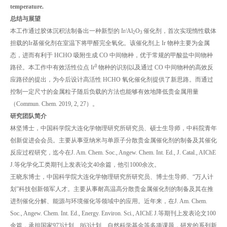
temperature.
总结与展望
本工作通过胶体沉积法制备出一种新型的 Ir/Al
O
催化剂，首次实现惰性载体
2
3
担载的Ir基催化剂在室温下将甲醛完全氧化。该催化剂上 Ir 物种主要为金属
态，进而有利于 HCHO 吸附生成 CO 中间物种，优于常规的甲酸盐中间物种
0
路径。本工作中有效活性位点 Ir
物种的识别以及通过 CO 中间物种的高效反
应路径的提出，为今后设计高活性 HCHO 氧化催化剂提供了新思路。而通过
控制一定尺寸的金属粒子随后负载的方法也能够有效地降低贵金属用量
（Commun. Chem. 2019, 2, 27）。
研究团队简介
林坚博士，中国科学院大连化学物理研究所研究员、硕士生导师，中科院青年
创新促进会会员。主要从事亚纳米与单原子分散贵金属催化剂的制备及其催化
反应过程研究，迄今在J. Am. Chem. Soc., Angew. Chem. Int. Ed., J. Catal., AIChE
J.等化学化工类期刊上发表论文40余篇，他引1000余次。
王晓东博士，中国科学院大连化学物理研究所研究员、博士生导师、“万人计
划”科技创新领军人才。主要从事耐高温高分散贵金属催化剂的制备及其在推
进剂催化分解、能源与环境催化等领域中的应用。近年来，在J. Am. Chem.
Soc., Angew. Chem. Int. Ed., Energy. Environ. Sci., AIChE J.等期刊上发表论文100
余篇，承担国家973计划、863计划、自然科学基金等多项课题，研发的系列新