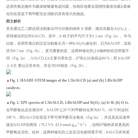
还原性氧化物作为载体能够避免该问题，但相应地要实现惰性载体负载Ir基催
化剂在室温下将甲醛完全消除仍具有很大的挑战。
图文解析
首先通过乙二醇还原法制备出均匀分散的纳米 Ir 溶胶，随后负载在Al
O
上，
2
3
所得催化剂记作IrAl-CD。其中，Ir 粒子的平均尺寸为1.1 nm（Fig. 1a）。作为
比较，采用常规沉积沉淀法制备出另一种Ir/Al
O
催化剂，记为IrAl-DP，其粒
2
3
径为0.7 nm（Fig. 1b）。更为重要的是，这两种催化剂上Ir物种的价态明显不
0
同（Fig. 2a），IrAl-CD上Ir主要为零价态，Ir
所占比例高达84 %；而 IrAl-DP
上 Ir主 要以正价存在，并且与OH相连（Fig. 2b）。
▲Fig. 1. HAADF-STEM images of
the
1.5IrAl-CD (a) and (b) 1.8IrAl-DP
catalysts.
▲Fig. 2. XPS spectra of 1.5IrAl-CD, 1.8IrAl-DP and Al
O
: (a) Ir 4f, (b) O 1s.
2
3
o
o
在甲醛氧化反应测试中，IrAl-DP上20
C时甲醛转化率为63 %，60
C时达到
100 %，而IrAl-CD在室温下即可将甲醛完全氧化（Fig.3a），并且其反应速率
-1
-1
0
接近IrAl-DP的两倍（79.2 V.S. 43.4 mmol g
h
），说明Ir
物种具有更高的
cat
甲醛氧化活性。此外，这两种催化剂上反应活化能明显不同，IrAl-CD具有更