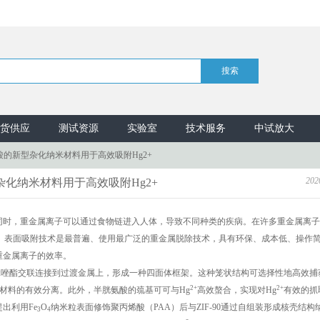
货供应
测试资源
实验室
技术服务
中试放大
酸的新型杂化纳米材料用于高效吸附Hg2+
202
杂化纳米材料用于高效吸附Hg2+
同时，重金属离子可以通过食物链进入人体，导致不同种类的疾病。在许多重金属离子
。表面吸附技术是最普遍、使用最广泛的重金属脱除技术，具有环保、成本低、操作
重金属离子的效率。
咪唑酯交联连接到过渡金属上，形成一种四面体框架。这种笼状结构可选择性地高效捕
2+
2+
材料的有效分离。此外，半胱氨酸的巯基可可与Hg
高效螯合，实现对Hg
有效的抓
出利用Fe
O
纳米粒表面修饰聚丙烯酸（PAA）后与ZIF-90通过自组装形成核壳结构
3
4