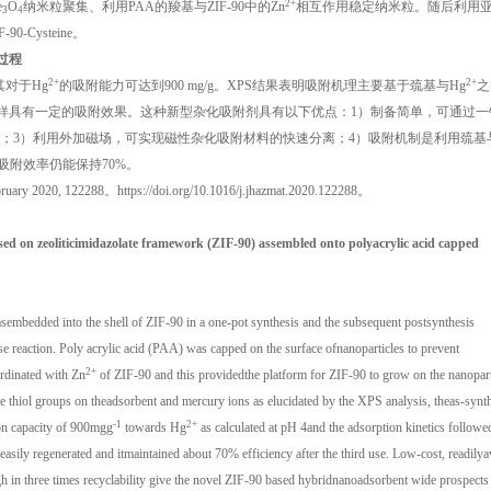
2+
e
O
纳米粒聚集、利用PAA的羧基与ZIF-90中的Zn
相互作用稳定纳米粒。随后利用
3
4
-90-Cysteine。
过程
2+
2+
使其对于Hg
的吸附能力可达到900 mg/g。XPS结果表明吸附机理主要基于巯基与Hg
之
样具有一定的吸附效果。这种新型杂化吸附剂具有以下优点：1）制备简单，可通过一
；3）利用外加磁场，可实现磁性杂化吸附材料的快速分离；4）吸附机制是利用巯基
吸附效率仍能保持70%。
y 2020, 122288。https://doi.org/10.1016/j.jhazmat.2020.122288。
ed on zeoliticimidazolate framework (ZIF-90) assembled onto polyacrylic acid capped
sembedded into the shell of ZIF-90 in a one-pot synthesis and the subsequent postsynthesis
ase reaction. Poly acrylic acid (PAA) was capped on the surface ofnanoparticles to prevent
2+
rdinated with Zn
of ZIF-90 and this providedthe platform for ZIF-90 to grow on the nanopart
he thiol groups on theadsorbent and mercury ions as elucidated by the XPS analysis, theas-synt
-1
2+
ion capacity of 900mgg
towards Hg
as calculated at pH 4and the adsorption kinetics followe
asily regenerated and itmaintained about 70% efficiency after the third use. Low-cost, readilya
ugh in three times recyclability give the novel ZIF-90 based hybridnanoadsorbent wide prospects 