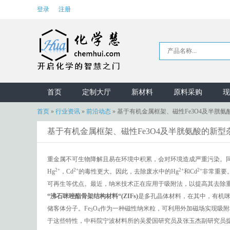
登录
注册
首页
定制大厅
新材料
原料采购
现
首页
»
行业资讯
»
前沿动态
»
基于有机金属框架、磁性Fe3O4及半胱氨
基于有机金属框架、磁性Fe3O4及半胱氨酸的新型
重金属不可生物降解且易在环境中积累，会对环境造成严重污染。
2+
2+
2+
2+
Hg
，Cd
的毒性更大。因此，去除废水中的Hg
和Cd
非常重要
可再生等优点。最近，纳米技术正在应用于吸附法，以提高其去除
“
沸石咪唑酯骨架结构材料
“(ZIFs)
是多孔晶体材料，在其中，有机
储客体分子。Fe
O
作为一种磁性纳米粒，可利用外加磁场实现吸附
3
4
于这些特性，中科院宁波材料所的吴爱国研究员及张玉杰副研究员提