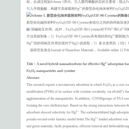
粒，合成过程如Scheme 1所示。引入聚丙烯酸的目的主要有：阻止F
2+
引入半胱氨酸，构建可高效吸附Hg
的新型杂化纳米材料Fe
O
@ZIF
3
4
Scheme 1.
新型杂化纳米吸附材料
Fe
O
@ZIF-90-Cysteine
的制备
3
4
新型杂化磁性材料Fe
O
@ZIF-90-Cysteine各组分之间的协同效应
3
4
2+
2+
酸-弱碱相互作用。此外，Fe
O
@ZIF-90-Cysteine对于Pb
和Cd
同
3
4
2+
方法高效制备；2）Fe
O
@ZIF-90-Cysteine具有很好的Hg
吸附能力
3
4
2+
Hg
间的弱相互作用实现对于Hg2+的抓取；5）多次使用后（3次）
该研究发表在Journal of Hazardous Materials，Available online 12 Februar
2+
Title
：
A novel hybrid nanoadsorbent for effective Hg
adsorption bas
Fe
O
nanoparticles and cysteine
3
4
Abstract
This research reports a newmercury adsorbent in which Fe
O
as a core wa
3
4
modification (PSM) of its surface with cysteine covalently, via aSchiff’s b
agglomeration of the nanoparticles. In addition, -COOHgroups of PAA coo
forming the core-shellstructure. Based on the strong interactions between t
2+
adsorbent showed selectivity for Hg
. The sorbentexhibited high adsorpt
2+
pseudo-second-order kinetics model better.The Hg
loaded adsorbent was e
and green materials, facile preparation, efficient removal and thebreakthro