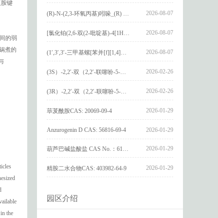
亚胺键
2026-08-07
(R)-N-(2,3-环氧丙基)吲哚_(R) N – (2,3-epoxypropyl) indolee_CAS:1919872-97-1
2026-08-07
[氯化铂(2,6-双(2-吡啶基)-4[1H]-吡啶酮)氯化物]_[Pt(2,6-bis(2-pyridyl)-4[1H]-pyridone)Cl]Cl_CAS:3036295-88-9
间的弱
锅煮的
2026-08-07
(1′,3′,3′-三甲基螺[苯并[f][1,4]苯并噁嗪-3,2′-吲哚]-9-基) 4-丁氧基苯甲酸酯_(1′,3′,3′-trimethylspiro[benzo[f][1,4]benzoxazine-3,2′-indole]-9-yl) 4-butoxybenzoate_CAS:400020-54-4
与
2026-02-26
(3S）-2,2′-双（2,2′-联噻吩-5-基）-3,3′-联环烷_(3S)-2,2′-bis(2,2′-bithiophene-5-yl)-3,3′-bithianaphthene_CAS:1594931-46-0
2026-02-26
(3R）-2,2′-双（2,2′-联噻吩-5-基）-3,3′-联环烷_(3R)-2,2′-bis(2,2′-bithiophene-5-yl)-3,3′-bithianaphthene_CAS:1594931-42-6
2026-01-29
荜茇酰胺CAS: 20069-09-4
Anzurogenin D CAS: 56816-69-4
2026-01-29
2026-01-29
葫芦巴碱盐酸盐 CAS No.：6138-41-6
icles
2026-01-29
精胺二水合物CAS: 403982-64-9
hesized
d
园区介绍
vailable
in the