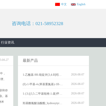
中文
English
咨询电话：021-58952328
行业资讯
0-04-27
最新产品
中，
2026-08-07
1-乙酰基-9H-吡啶并[3,4-B]吲哚-3-羧酸_1-Acetyl-9H-pyrido[3,4-b]indole-3-carboxylic acid_CAS:73818-29-8
简便、
2026-08-07
(E)-1-甲基-4-(苯基重氮基)-1H-吡唑_(E)-1-methyl-4-(phenyldiazenyl)-1H-pyrazole_CAS:1621915-52-3
获和存
2026-08-07
1-{3-[(3,5-二甲基吡唑-1-基)甲基]-4-甲氧基苯基}-2,3,4,9-四氢-1H-吡啶并[3,4-b]吲哚_1-{3-[(3,5-dimethylpyrazol-1-yl)methyl]-4-methoxyphenyl}-2,3,4,9-tetrahydro-1H-pyrido[3,4-b]indole_CAS:1594931-46-0
取。基
纳米
2026-08-07
羟基酪氨酸油酸酯_hydroxytyrosyl oleate_CAS:611237-25-3