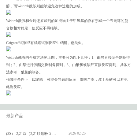
醇，而Weinreb酰胺则能够避免这种过度的加成。
Weinreb酰胺和金属还原试剂的加成物由于甲氧基的存在形成一个五元环的螯
合物相对稳定，使反应不再继续。
Grignard试剂或有机锂试剂反应生成酮，也类似。
Weinreb酰胺的合成方法见上图，主要分为以下几种：1、由酸直接缩合制备得
到；2、由酯进行胺酯交换制备得到，3、由酰氯或酸酐直接反应得到。具体方
法参考：酰胺的制备。
强碱性条件下，E2消除，可能会导致副反应，影响产率，叔丁基醚可以避免
此副反应。
最新产品
2026-02-26
(3S）-2,2′-双（2,2′-联噻吩-5-基）-3,3′-联环烷_(3S)-2,2′-bis(2,2′-bithiophene-5-yl)-3,3′-bithianaphthene_CAS:1594931-46-0