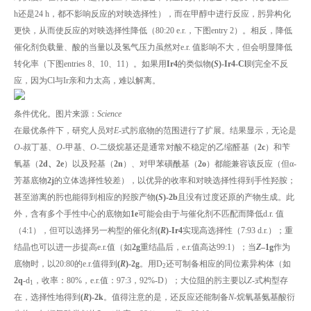
h还是24 h，都不影响反应的对映选择性），而在甲醇中进行反应，肟异构化
更快，从而使反应的对映选择性降低（80:20 e.r.，下图entry 2）。相反，降低
催化剂负载量、酸的当量以及氢气压力虽然对e.r. 值影响不大，但会明显降低
转化率（下图entries 8、10、11）。如果用
Ir4
的类似物
(
S
)-Ir4-Cl
则完全不反
应，因为Cl与Ir亲和力太高，难以解离。
条件优化。图片来源：
Science
在最优条件下，研究人员对
E
-式肟底物的范围进行了扩展。结果显示，无论是
O
-叔丁基、
O
-甲基、
O
-二级烷基还是通常对酸不稳定的乙缩醛基（
2c
）和苄
氧基（
2d、2e
）以及羟基（
2n
）、对甲苯磺酰基（
2o
）都能兼容该反应（但α-
芳基底物
2j
的立体选择性较差），以优异的收率和对映选择性得到手性羟胺；
甚至游离的肟也能得到相应的羟胺产物
(
S
)-2b
且没有过度还原的产物生成。此
外，含有多个手性中心的底物如
1e
可能会由于与催化剂不匹配而降低d.r. 值
（4:1），但可以选择另一构型的催化剂
(
R
)-Ir4
实现高选择性（7:93 d.r.）；重
结晶也可以进一步提高e.r.值（如
2g
重结晶后，e.r.值高达99:1）；当
Z
–
1g
作为
底物时，以20:80的e.r.值得到
(
R
)-2g
。用D
还可制备相应的同位素异构体（如
2
2q
-d
，收率：80%，e.r.值：97:3，92%-D）；大位阻的肟主要以
Z
-式构型存
1
在，选择性地得到
(
R
)-2k
。值得注意的是，还反应还能制备
N
-烷氧基氨基酸衍