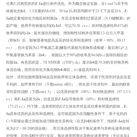
分离
E
-式构型的肟
E
-1a
进行条件优化。作为概念验证实验，在1 mol %非手性
铱催化剂
Ir1
、1.5当量的MsOH、50 bar H
和异丙醇中于23 ℃下反应20 h，
E
-
2
1a
能定量地转化为相应的羟胺
2a
，并且没有检测到过度还原（N-O键断裂）的
副产物。使用手性铱催化剂
(
S
)-Ir2
，可以70:30（e.r.）的对映选择性和41%的
收率得到
(
S
)-2a
；延长催化剂侧链、增加刚性结构并在苯胺3,5-位引入甲基
（即
Ir3
）后，能够显著地提高反应的转化率和选择性（收率 > 99%，89:11
x
e.r.），也许是因为(2-甲氧基乙基)醚取代基能与底物形成氢键；最后将Cp
上
甲氧基替换为苯基（
Ir4
），就能以大于99%的收率及94:6的e.r.值得到相应的
1
羟胺
2a
。有意思的是，
H NMR谱（(THF)–d
）显示
Ir4
是70:30的非对映异构
8
体混合物，然而在转化为氢化物
Ir4-H
后，d.r.值提高到96:4。
此外，溶剂也能明显影响反应的收率和立体选择性。非质子性溶剂对该反应是
不利的，如甲苯和THF（下图entries 4和5）；而在质子性溶剂中，最好的醇类
溶剂是特戊醇（下图entry 3），以优异的收率（98%）和对映选择性（97.5:2.5
e.r.）将
E
-1a
还原为
2a
；但是还原
Z
-1a
会导致收率（60%）和对映选择性
（75:25 e.r.）均下降，这表明肟的
E
/
Z
立体化学对反应结果有明显的影响，
E
-
1a
具有优异的反应性和选择性。这可能是因为在强酸性条件下，质子化肟的
C=N双键会通过亲核加成/消除发生异构化（在无
Ir4
的条件下，纯的
E
-1a
会转
化为
E
/
Z
= 80:20的混合物），而立体选择性取决于氢化速率与异构化速率的相
对快慢。在特戊醇中进行反应，氢化速率明显比异构化速率更快（无论反应4