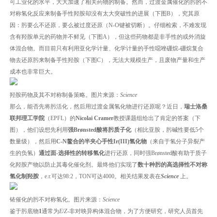
可工业化的水平，大大加速了相关药物的制备。然而，过渡金属催化的肟的不
对称氢化反应来制备手性羟胺却没有太大突破性的进展（下图B），究其原
因：肟要么不还原，要么被过度还原（N-O键被切断）。仔细检索，不难发现
含有羟胺单元的药物并不鲜见（下图A），但这些药物都是非手性的或外消旋
体混合物。而目前只有利用亚化学计量、化学计量的手性噁唑硼烷-硼烷复合
物去还原肟来制备手性羟胺（下图C），无法大规模生产，且废物产量和生产
成本也非常巨大。
羟胺药物及其不对称制备策略。图片来源：
Science
那么，能否先将肟活化，然后用过渡金属氢化物进行还原呢？近日，
瑞士洛桑
联邦理工学院
（EPFL）的
Nicolai Cramer
教授课题组给出了肯定的答案（下
图），他们设想先利用
强Brønsted酸将肟质子化
（相比亚胺，肟碱性要低5个
数量级），然后用
C-N鳌合的半夹心手性Ir(III)氢化物
（来自于氢分子异裂产
生的负氢）
通过面-选择性的转移氢化
进行还原，同时强Brønsted酸有助于质子
化羟胺产物以防止其毒化催化剂。最终他们实现了
数十种肟的高选择性不对称
氢化制羟胺
，e.r.可达98:2，TON可达4000。相关结果发表在
Science
上。
铱催化的肟不对称氢化。图片来源：
Science
鉴于肟底物
1
通常为
E
/
Z
-非对映异构体混合物，为了方便研究，研究人员首先