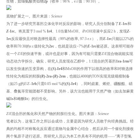
生物，如缬氨酸类似物
2p
（收率：98％，e.r.值：90:10）。
底物扩展之一。图片来源：
Science
为了进一步研究芳基肟立体化学对反应的影响，研究人员分别制备了
E
-1rc
和
Z
-1rc
。将其置于3 mol %
Ir4
、1.0当量MsOH、
i
PrOH溶液中反应2 h，发现
Z
-
1rc
反应最快且对映选择性最高（99%的收率, 97:3 e.r.），而
E
-1rc
只能以22%的
收率和70:30的e.r.值转化为
2rc
，也就是说仅~7%的
E
-1rc
被还原。这表明可能存
在一个
Z
/
E
的快速平衡，或许也是好事，因为有可能只需要
Z
/
E
混合物就能实现
动态动力学拆分。确实，研究人员发现在乙醇中，1:1混合的芳基肟
1ra-1rm
可
以发生快速的互变异构，在
(
S
)-Ir4
和MsOH的作用下以很高的收率和对映选择
性转化为相应的羟胺
(
R
)-2ra-(
R
)-2rm
，也能以4000的TON实现克级规模制备
（如25 g的
E
/
Z
–
1rb
只需0.05 mol %的
(
S
)-Ir4
），同时卤素、烯烃、硼酸酯、硝
基、叠氮等官能团都不受影响。另外，该方法也能用于天然产物（如去加麻黄
碱
1s
和雌酮
1t
）的衍生化。
Z
/
E
混合肟的氢化和天然产物的羟胺衍生化。图片来源：
Science
笔者以为，这项工作之所以会成功，主要是因为研究人员敢于向经典挑战。经
典的均相不对称氢化反应通过底物与金属中心结合，然后从同一个催化剂接收
两个氢原子进行还原。而研究人员认为本工作具有不同的机理——“离子型氢