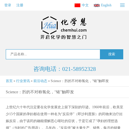
登录
注册
中文
English
咨询电话：021-58952328
首页
»
行业资讯
»
前沿动态
»
Science：肟的不对称氢化，“铱”触即发
Science：肟的不对称氢化，“铱”触即发
上世纪六十年代注定要在化学发展史上留下深刻的印迹。1960年前后，欧美至
少15个国家的孕妇都在使用一种名为“反应停”（即沙利度胺）的药物来治疗妊
娠反应，由于该药的确能缓解恶心呕吐的症状，于是它成了“孕妇的理想选
择”（当时的广告用语）。几年内，“反应停”被大量生产、销售，每月的销量