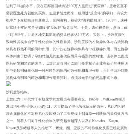
达到了1吨的水平，仅在联邦德国就有近100万人服用过“反应停”，患者甚至不
需要医生处方就能购买到。但噩梦随之而来，服用过“反应停”的孕妇，有较大
概率产下短肢畸形的新生儿，形同海豹，被称为“海豹肢畸形”。1961年，这种
症状终于被证实是孕妇服用“反应停”所导致的。于是，该药被禁用，然而，截
止到1963年，世界各地受其影响的婴儿已多达1.2万名。实际上，沙利度胺的
致畸性其实来自于手性化合物的性质差异。沙利度胺的左旋异构体与右旋异构
体具有截然不同的两种作用，其中的右旋异构体具有中枢镇静作用，而左旋异
构体则由于妨碍了孕妇对胎儿的血液供应而具有强烈的致畸性。该事件也促成
医药研发和监管的改革，以致此后各国药监部门要求制药企业在新药的使用说
明中必须明确量化每一种对映异构体的药效作用和毒理作用，并且当两种对映
异构体有明显的药效和毒理作用差异时，必须以光学纯的药品形式上市。
沙利度胺结构。
上世纪六十年代对于有机化学的发展也有重要意义。1965年，Wilkson教授开
发出均相催化剂Rh(Ph
P)
Cl，大大提高了催化氢化反应的效率，从此均相过
3
3
渡金属催化的不对称氢化反应成为了工业规模上制备单一对映体的最有效方法
之一。随着人们对手性化合物的研究越来越深入以及在Knowles、Kagan、
Noyori及张绪穆等人的推动下，烯烃、酮、亚胺的不对称氢化反应已经发展到