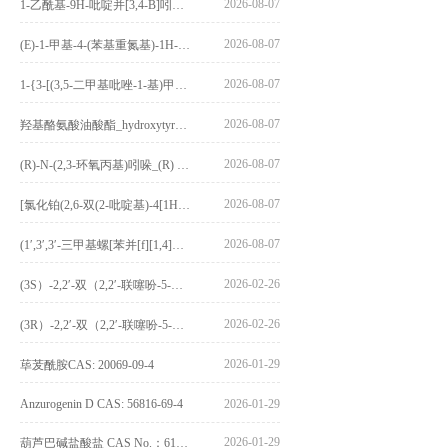
2026-08-07
1-乙酰基-9H-吡啶并[3,4-B]吲哚-3-羧酸_1-Acetyl-9H-pyrido[3,4-b]indole-3-carboxylic acid_CAS:73818-29-8
2026-08-07
(E)-1-甲基-4-(苯基重氮基)-1H-吡唑_(E)-1-methyl-4-(phenyldiazenyl)-1H-pyrazole_CAS:1621915-52-3
2026-08-07
1-{3-[(3,5-二甲基吡唑-1-基)甲基]-4-甲氧基苯基}-2,3,4,9-四氢-1H-吡啶并[3,4-b]吲哚_1-{3-[(3,5-dimethylpyrazol-1-yl)methyl]-4-methoxyphenyl}-2,3,4,9-tetrahydro-1H-pyrido[3,4-b]indole_CAS:1594931-46-0
2026-08-07
羟基酪氨酸油酸酯_hydroxytyrosyl oleate_CAS:611237-25-3
2026-08-07
(R)-N-(2,3-环氧丙基)吲哚_(R) N – (2,3-epoxypropyl) indolee_CAS:1919872-97-1
2026-08-07
[氯化铂(2,6-双(2-吡啶基)-4[1H]-吡啶酮)氯化物]_[Pt(2,6-bis(2-pyridyl)-4[1H]-pyridone)Cl]Cl_CAS:3036295-88-9
2026-08-07
(1′,3′,3′-三甲基螺[苯并[f][1,4]苯并噁嗪-3,2′-吲哚]-9-基) 4-丁氧基苯甲酸酯_(1′,3′,3′-trimethylspiro[benzo[f][1,4]benzoxazine-3,2′-indole]-9-yl) 4-butoxybenzoate_CAS:400020-54-4
2026-02-26
(3S）-2,2′-双（2,2′-联噻吩-5-基）-3,3′-联环烷_(3S)-2,2′-bis(2,2′-bithiophene-5-yl)-3,3′-bithianaphthene_CAS:1594931-46-0
2026-02-26
(3R）-2,2′-双（2,2′-联噻吩-5-基）-3,3′-联环烷_(3R)-2,2′-bis(2,2′-bithiophene-5-yl)-3,3′-bithianaphthene_CAS:1594931-42-6
2026-01-29
荜茇酰胺CAS: 20069-09-4
Anzurogenin D CAS: 56816-69-4
2026-01-29
2026-01-29
葫芦巴碱盐酸盐 CAS No.：6138-41-6