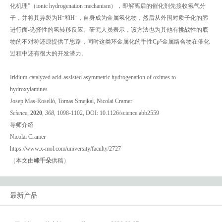
化机理”（ionic hydrogenation mechanism），即解离后的催化剂先接收氢气分
–
+
子，并将其异裂为H
和H
，自身成为金属氢化物，然后从外围对质子化的肟
进行面-选择性的氢转移反应。研究人员表示，该方法也为其他有挑战性的底
x
物的不对称还原提供了思路，同时这类环金属化的手性Cp
金属络合物在催化
过程中还有很大的开发潜力。
Iridium-catalyzed acid-assisted asymmetric hydrogenation of oximes to
hydroxylamines
Josep Mas-Roselló, Tomas Smejkal, Nicolai Cramer
Science
,
2020
,
368
, 1098-1102, DOI: 10.1126/science.abb2559
导师介绍
Nicolai Cramer
https://www.x-mol.com/university/faculty/2727
（本文由
峰千朵
供稿）
最新产品