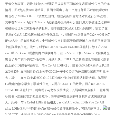
于催化剂表面，记录此时的红外谱图用以表征不同催化剂表面碱性位点的分布
情况，图3为其原位红外结果。从图中看出，有一个宽泛并且不对称的吸收峰
出现在了2180-2300 cm−1波数范围内。通过高斯拟合方法对其进行分峰处理，
其中在2254 cm−1处和2214 cm−1处的红外振动峰可分别归属为弱碱性位点和中
强碱性位点对CDCl3分子的吸附。基于前期对Ca4Al-LDHs的研究，证实了在
复原的Ca4Al-LDHs固体碱材料催化体系中，弱碱性位点归属于Ca2+与OH-的7
配位结构中的碱性氧位点，中强碱性位点则归属于物理吸附在水滑石层板表面
上的羟基氧位点。此外，对于re-Ca4Al0.85Ga0.15-LDHs催化剂，除了在2254
cm−1和2214 cm−1观察到两个吸收峰外，在~2275 cm−1和~2264 cm−1波数处也
出现了两个较小的红外吸收峰，分别归属于CDCl3气态和物理吸附在催化剂表
面上的C-D键的伸缩振动。与re-Ca4Al-LDH相比，随着Ga3+/M3+原子比从0增
加到0.15时,在弱碱性位点上关于CDCl3分子中C-D键的伸缩振动峰面积明显增
大，其中，在re-Ca4Al0.90Ga0.10-LDHs催化剂上峰面积达到最大值。这说明
Ga元素的掺杂增大了弱碱性位点（7-配位Ca-OH）的数量。而在re-Ca4Al1-
xInx-LDHs催化剂中，则出现了与之相反的情况，其弱碱性位点的归一化峰面
积随着In含量的增加而显著减小，而中强碱性位点的峰面积所占比例越来越
大。此外，与re-Ca4Al-LDHs样品相比，re-Ca4Al1-xGax-LDHs和re-Ca4Al1-
xInx-LDHs体系中弱碱性位点的吸收峰位置变化很微小，可以忽略不计。
图
3 25 ℃下，七种样品在 2180−2300 cm-1对氘代氯仿分子的吸附图; (a) re-