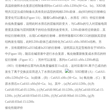
高温焙烧和水合复原过程制备得到re-Ca4Al1-xMx-LDHs(M=Ga、In)。XRD表
明共沉淀法成功制备出具有良好晶型的纯相LDHs前体，由(003)特征衍射峰位
置变化可以看出(Figure 1A)，随着Ga和In的掺入，水滑石（003）特征衍射峰
向低角度偏移，说明此时水滑石的层板间距变大，与Ga和In的引入对层板电荷
密度及层板与层间阴离子的结合强度的改变有关。LDHs前体经过焙烧后，其
特征衍射峰消失，出现CaO相的衍射峰，表明伴随着H2O和CO2的脱除其层状
结构发生塌陷，此时LDHs前体已成功转化为Ca4Al1-xMx-MMOs结构。另
外，没有观察到Ga2O3或者In2O3的衍射峰，说明其以无定型相存在于MMOs
中(Figure 1B)，随后在碱溶液中进行水合复原，氧化物重新恢复成水滑石的特
征衍射峰（Figure 1C）；另外可以发现，系列re-Ca4Al1-xMx-LDHs样品
（003）衍射峰的位置均向高角度偏移至11o左右，这对应着OH-离子已成功的
发生了离子交换反应而进入了水滑石的层间。
图1. XRD图谱 (A)：Ca4Al1-
xMx-LDHs(M=Ga、In)前体，(B)：Ca4Al1-xMx (M=Ga、In) 氧化物，(C)：复
原水滑石re-Ca4Al1-xMx(M=Ga、In)。其中，(a)为Ca4Al-LDHs, (b)为
Ca4Al0.95Ga0.05-LDHs, (c)为Ca4Al0.90Ga0.10-LDHs, (d)为Ca4Al0.85Ga0.15-
LDHs, (e)为Ca4Al0.95In0.05-LDHs, (f)为Ca4Al0.90In0.10-LDHs, (g)为
Ca4Al0.85In0.15-LDHs
催化性能评价