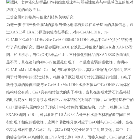
图4、七种催化剂样品HPA初始生成速率与弱碱性位点与中强碱位点的相对
浓度之间的函数关系。
三价金属M的掺杂与催化剂结构关联研究
为进一步得到三价金属M的掺杂与催化剂结构关联在原子层面的具体信息，通
过XANES和EXAFS原位实验表征手段，对re-Ca4Al-LDHs、re-
Ca4Al0.90Ga0.10-LDHs 和re-Ca4Al0.90In0.10-LDHs 样品中Ca2+的配位结构进
行了详细的研究。图4A是参照样Ca(OH)2以及三种催化剂的Ca K边 XANES谱
图。如图所示，与Ca(OH)2样品相比，三种催化剂样品的XANES吸收曲线明
显不同，其在边前约4043 eV位置处出现了一个强度较弱的吸收峰，表明re-
Ca4Al1-xMx-LDHs(M=Ga、In) 与Ca(OH)2相比，其Ca-OH的配位结构明显不
同于对照样中的6配位结构。根据电子跃迁规则可对其原因进行推测，1s电子
跃迁频率的降低可能与re-Ca4Al1-xMx-LDHs水滑石体系中Ca-OH正八面体的
结构畸变有关，Ca2+具有相对较大的离子半径，当其在形成水滑石的晶格结
构时容易发生畸变导致水滑石正八面体结构的对称性下降，从而使得层板中的
Ca2+更容易与层间水分子形成非中心对称的7配位结构。此外，根据Ca K边
EXAFS谱图（4B）, 可以看出在1.8 Å和3.0 Å处三种水滑石材料的R空间曲线
都出现了相应的吸收峰，这两个吸收峰分别对应于Ca-O键与Ca-O-Ca键。当在
钙铝水滑石中掺入Ga和In后，其Ca-O键的键长均发生了明显变化，其中，Ga
的掺杂使得Ca-O键键长由1.719 Å增长到1.769 Å，而掺入In后，Ca-O键键长进