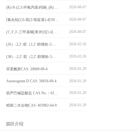
2026-08-07
(R)-N-(2,3-环氧丙基)吲哚_(R) N – (2,3-epoxypropyl) indolee_CAS:1919872-97-1
2026-08-07
[氯化铂(2,6-双(2-吡啶基)-4[1H]-吡啶酮)氯化物]_[Pt(2,6-bis(2-pyridyl)-4[1H]-pyridone)Cl]Cl_CAS:3036295-88-9
2026-08-07
(1′,3′,3′-三甲基螺[苯并[f][1,4]苯并噁嗪-3,2′-吲哚]-9-基) 4-丁氧基苯甲酸酯_(1′,3′,3′-trimethylspiro[benzo[f][1,4]benzoxazine-3,2′-indole]-9-yl) 4-butoxybenzoate_CAS:400020-54-4
2026-02-26
(3S）-2,2′-双（2,2′-联噻吩-5-基）-3,3′-联环烷_(3S)-2,2′-bis(2,2′-bithiophene-5-yl)-3,3′-bithianaphthene_CAS:1594931-46-0
2026-02-26
(3R）-2,2′-双（2,2′-联噻吩-5-基）-3,3′-联环烷_(3R)-2,2′-bis(2,2′-bithiophene-5-yl)-3,3′-bithianaphthene_CAS:1594931-42-6
2026-01-29
荜茇酰胺CAS: 20069-09-4
Anzurogenin D CAS: 56816-69-4
2026-01-29
2026-01-29
葫芦巴碱盐酸盐 CAS No.：6138-41-6
2026-01-29
精胺二水合物CAS: 403982-64-9
园区介绍