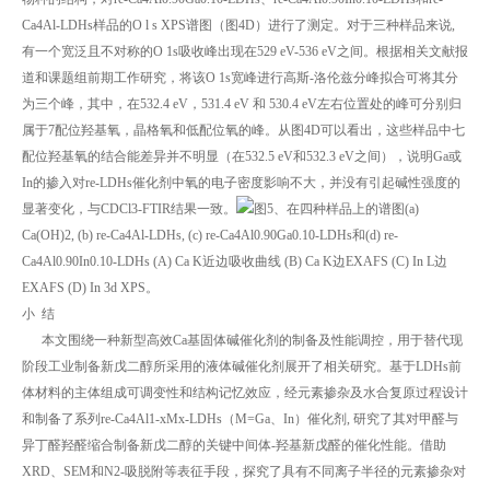
Ca4Al-LDHs样品的O l s XPS谱图（图4D）进行了测定。对于三种样品来说,
有一个宽泛且不对称的O 1s吸收峰出现在529 eV-536 eV之间。根据相关文献报
道和课题组前期工作研究，将该O 1s宽峰进行高斯-洛伦兹分峰拟合可将其分
为三个峰，其中，在532.4 eV，531.4 eV 和 530.4 eV左右位置处的峰可分别归
属于7配位羟基氧，晶格氧和低配位氧的峰。从图4D可以看出，这些样品中七
配位羟基氧的结合能差异并不明显（在532.5 eV和532.3 eV之间），说明Ga或
In的掺入对re-LDHs催化剂中氧的电子密度影响不大，并没有引起碱性强度的
显著变化，与CDCl3-FTIR结果一致。
图5、在四种样品上的谱图(a)
Ca(OH)2, (b) re-Ca4Al-LDHs, (c) re-Ca4Al0.90Ga0.10-LDHs和(d) re-
Ca4Al0.90In0.10-LDHs (A) Ca K近边吸收曲线 (B) Ca K边EXAFS (C) In L边
EXAFS (D) In 3d XPS。
小 结
本文围绕一种新型高效Ca基固体碱催化剂的制备及性能调控，用于替代现
阶段工业制备新戊二醇所采用的液体碱催化剂展开了相关研究。基于LDHs前
体材料的主体组成可调变性和结构记忆效应，经元素掺杂及水合复原过程设计
和制备了系列re-Ca4Al1-xMx-LDHs（M=Ga、In）催化剂, 研究了其对甲醛与
异丁醛羟醛缩合制备新戊二醇的关键中间体-羟基新戊醛的催化性能。借助
XRD、SEM和N2-吸脱附等表征手段，探究了具有不同离子半径的元素掺杂对