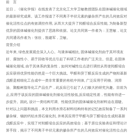
前 言
近日，《催化学报》在线发表了北京化工大学卫敏教授团队在固体碱催化领域
的最新研究成果。该工作报道了不同离子半径元素的掺杂所产生的几何效应对
催化活性位点的有效调控作用, 从而大大提升了羟醛缩合反应性能, 为制备新型
优异的固体碱催化剂提供了思路和依据。论文共同第一作者为：王慧敏，论文
共同通讯作者为：张欣，殷建军，卫敏。
背景介绍
近年来, 绿色发展观念深入人心。与液体碱相比, 固体碱催化剂由于其环境友
好、腐蚀性小、易于回收等优点引起了科研工作者的广泛关注。但是, 在固体
碱催化领域, 由于其体系的复杂性，如何对碱性位点进行调控从而使羟醛缩合
反应获得优异性能仍然是一个巨大挑战。甲醛和异丁醛反应生成的产物羟基新
戊醛是精细化工合成中一类非常重要的有机中间体, 广泛应用于药物、润滑
油、聚酯树脂等化工产品生产，此反应已引起了人们极大的研究兴趣。目前为
止,应用于该反应的固体碱催化剂催化活性较低,反应稳定性差，性能有待进一
步提升。因此, 设计一类结构可调、性能优异的固体碱催化剂材料迫在眉睫。
针对以上问题和挑战，本文利用水滑石材料结构特有的记忆效应制备了一系列
掺杂镓、铟的钙铝水滑石催化剂, 并将其应用于甲醛与异丁醛缩合生成羟基新
戊醛反应中，实现了对羟醛缩合反应的高效缩合；基于原位实验表征和理论计
算手段，揭示了不同离子半径元素的掺杂所产生的几何效应对催化活性位点的