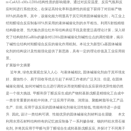
re-Ca4Al1-xMx-LDHs结构性质的影响规律。通过对反应温度、反应气氛和反
应时间进行系统优化，在保证高转化率和选择性的前提下获得了对目标产物
HPA的高收率。其中，该催化能力明显高于其它同类固体碱催化剂，与工业上
经羟醛缩合反应制备HPA所采用的液体碱催化剂的水平相当。利用X射线精细
结构吸收谱、氘代氯仿原位红外等结构表征手段及密度泛函理论计算，深入研
究了结构助剂Ga和In的掺杂对LDHs固体碱催化剂碱性位点的调控规律，揭示
了碱性位结构对羟醛缩合反应的催化作用机制。本论文为新型Ca基固体碱催
化剂的结构设计及性能强化提供了新思路，具有一定的理论价值及工业应用前
景。
扩展版中文摘要
近年来, 绿色发展观念深入人心. 与液体碱相比, 固体碱催化剂由于其环境友
好、腐蚀性小、易于回收等优点引起了科研工作者的广泛关注. 但是, 在固体
碱催化领域, 如何对碱性位点进行调控从而使羟醛缩合反应获得优异性能仍然
是一个很大挑战. 甲醛和异丁醛反应生成的产物羟基新戊醛是精细化工合成中
一类非常重要的有机中间体, 广泛应用于药物、润滑油、聚酯树脂等化工产品
生产. 目前, 应用于该反应的固体碱催化剂催化活性较低, 性能有待进一步提
升. 因此, 设计一类结构可调、性能优异的固体碱催化剂材料迫在眉睫. 本文
利用水滑石材料结构特有的记忆效应制备了一系列掺杂镓、铟的钙铝水滑石催
化剂, 并将其应用于甲醛与异丁醛缩合生成羟基新戊醛反应, 并探讨了不同离子