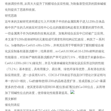
有效调控作用, 从而大大提升了羟醛缩合反应性能, 为制备新型优异的固体碱催
化剂提供了思路和依据。
研究思路
近年来的文献研究表明通过引入不同离子半径的金属阳离子进入LDHs主体晶
格中所产生的几何效应对活性中心位点的微观结构起着至关重要的调节作用。
一些金属离子作为结构助剂在氧化还原、加氢和缩合反应中已经被广泛应用。
本文基于LDHs前体材料的元素组成可调变性和结构记忆效应，构筑了一系列
Ga、In修饰的re-Ca4Al1-xMx-LDHs，并将其应用于甲醛和异丁醛羟醛缩合催
化反应制备羟基新戊醛中；结果表明，re-Ca4A10.90Ga0.10-LDHs材料的催化
性能最佳，对目标产物羟基新戊醛的产率可达到72.0％，明显优于未掺杂前re-
Ca4A1-LDHs (60.1％)催化剂，并且与液体碱催化剂催化该反应所达到的性能
（73.2％）基本接近，具有用量少、易分离、绿色环保等优势，具有潜在的实
际应用前景。进一步采用XAFS、CDCl3-FTIR表征手段及DFT理论计算证明与
单一的Al3+相比，Ga的修饰使得LDHs的晶格适度扩张，造成层板上Ca2+暴露
更多的空s轨道，使其更容易与层间OH-配位形成7配位的Ca-OH位点，从而增
加了弱碱性位点的浓度，使得催化性能显著提高。
图文解析
催化剂表征
首先，采用共沉淀法合成了Ca4Al1-xMx-LDHs(M=Ga、In)前体，随后，通过