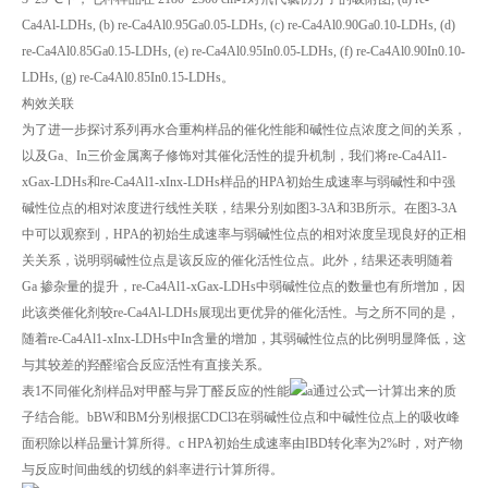
Ca4Al-LDHs, (b) re-Ca4Al0.95Ga0.05-LDHs, (c) re-Ca4Al0.90Ga0.10-LDHs, (d)
re-Ca4Al0.85Ga0.15-LDHs, (e) re-Ca4Al0.95In0.05-LDHs, (f) re-Ca4Al0.90In0.10-
LDHs, (g) re-Ca4Al0.85In0.15-LDHs。
构效关联
为了进一步探讨系列再水合重构样品的催化性能和碱性位点浓度之间的关系，
以及Ga、In三价金属离子修饰对其催化活性的提升机制，我们将re-Ca4Al1-
xGax-LDHs和re-Ca4Al1-xInx-LDHs样品的HPA初始生成速率与弱碱性和中强
碱性位点的相对浓度进行线性关联，结果分别如图3-3A和3B所示。在图3-3A
中可以观察到，HPA的初始生成速率与弱碱性位点的相对浓度呈现良好的正相
关关系，说明弱碱性位点是该反应的催化活性位点。此外，结果还表明随着
Ga 掺杂量的提升，re-Ca4Al1-xGax-LDHs中弱碱性位点的数量也有所增加，因
此该类催化剂较re-Ca4Al-LDHs展现出更优异的催化活性。与之所不同的是，
随着re-Ca4Al1-xInx-LDHs中In含量的增加，其弱碱性位点的比例明显降低，这
与其较差的羟醛缩合反应活性有直接关系。
表1不同催化剂样品对甲醛与异丁醛反应的性能
a通过公式一计算出来的质
子结合能。bBW和BM分别根据CDCl3在弱碱性位点和中碱性位点上的吸收峰
面积除以样品量计算所得。c HPA初始生成速率由IBD转化率为2%时，对产物
与反应时间曲线的切线的斜率进行计算所得。