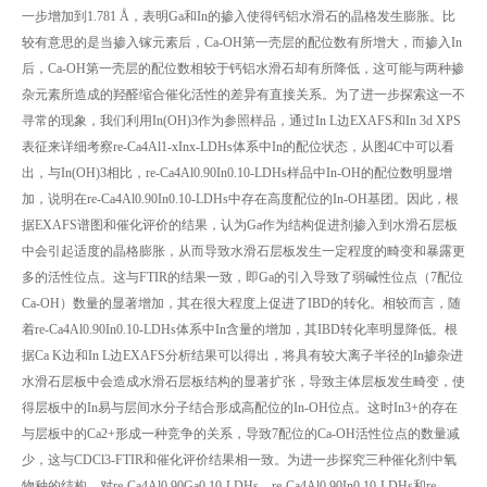
一步增加到1.781 Å，表明Ga和In的掺入使得钙铝水滑石的晶格发生膨胀。比
较有意思的是当掺入镓元素后，Ca-OH第一壳层的配位数有所增大，而掺入In
后，Ca-OH第一壳层的配位数相较于钙铝水滑石却有所降低，这可能与两种掺
杂元素所造成的羟醛缩合催化活性的差异有直接关系。为了进一步探索这一不
寻常的现象，我们利用In(OH)3作为参照样品，通过In L边EXAFS和In 3d XPS
表征来详细考察re-Ca4Al1-xInx-LDHs体系中In的配位状态，从图4C中可以看
出，与In(OH)3相比，re-Ca4Al0.90In0.10-LDHs样品中In-OH的配位数明显增
加，说明在re-Ca4Al0.90In0.10-LDHs中存在高度配位的In-OH基团。因此，根
据EXAFS谱图和催化评价的结果，认为Ga作为结构促进剂掺入到水滑石层板
中会引起适度的晶格膨胀，从而导致水滑石层板发生一定程度的畸变和暴露更
多的活性位点。这与FTIR的结果一致，即Ga的引入导致了弱碱性位点（7配位
Ca-OH）数量的显著增加，其在很大程度上促进了IBD的转化。相较而言，随
着re-Ca4Al0.90In0.10-LDHs体系中In含量的增加，其IBD转化率明显降低。根
据Ca K边和In L边EXAFS分析结果可以得出，将具有较大离子半径的In掺杂进
水滑石层板中会造成水滑石层板结构的显著扩张，导致主体层板发生畸变，使
得层板中的In易与层间水分子结合形成高配位的In-OH位点。这时In3+的存在
与层板中的Ca2+形成一种竞争的关系，导致7配位的Ca-OH活性位点的数量减
少，这与CDCl3-FTIR和催化评价结果相一致。为进一步探究三种催化剂中氧
物种的结构，对re-Ca4Al0.90Ga0.10-LDHs、re-Ca4Al0.90In0.10-LDHs和re-