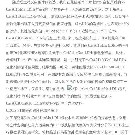
随后经过对反应条件的筛选，我们在最佳条件下对七种水合复原后的re-
Ca4Al1-xMx-LDHs样品进行了性能评价，其结果如图2A所示。对于系列re-
Ca4Al1-xGax-LDHs催化剂，随着Ga3+/M3+原子比从0增加到0.15时，IBD的平
衡转化率出现了先升高后降低的反应趋势。对比HPA的选择性，也表现出相似
的趋势，其性能最大值（IBD转化率: 90.1%; HPA选择性: 80.5%）在re-
Ca4Al0.90Ga0.10-LDHs催化剂上表现出来，在此催化剂上，HPA的最高产率
为72.0%。另外，与其它催化剂进行比较，其系列re-Ca4Al1-xInx-LDHs催化剂
的IBD转化率和HPA选择性均低于re-Ca4Al1-xGax-LDHs催化剂样品。此外，
考虑到工业生产中的实际应用情况，进一步研究了re-Ca4Al0.90Ga0.10-LDHs
催化剂的循环使用性，结果如图2B所示，将性能最优的re-Ca4Al0.90Ga0.10-
LDHs进行多次重复利用，并测试其对该缩合反应的催化性能，结果表明，当
对该催化剂进行6次的循环后，其反应的活性及对产物的选择性都能保持在一
个稳定的水平，仅发生小部分的失活。
图2. (A) re-Ca4Al1-xMx-LDHs系列
催化剂对IBD转化率和HPA选择性和产率的性能；(B)最优催化剂re-
Ca4Al0.90Ga0.10-LDHs的循环稳定性（六次循环）
CDCl3-FTIR表面碱性位结构表征
为了探究系列re-Ca4Al1-xMx-LDHs催化材料表面碱性位点的分布状态，采用
傅立叶变换的红外光谱简称为FTIR以及以氘代氯仿作为探针分子即CDCl3来进
行原位吸附实验研究。将样品进行高温预处理后在真空环境下吸附CDCl3分子