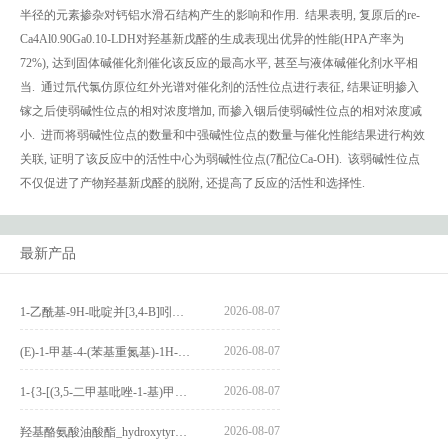
半径的元素掺杂对钙铝水滑石结构产生的影响和作用. 结果表明, 复原后的re-
Ca4Al0.90Ga0.10-LDH对羟基新戊醛的生成表现出优异的性能(HPA产率为
72%), 达到固体碱催化剂催化该反应的最高水平, 甚至与液体碱催化剂水平相
当. 通过氘代氯仿原位红外光谱对催化剂的活性位点进行表征, 结果证明掺入
镓之后使弱碱性位点的相对浓度增加, 而掺入铟后使弱碱性位点的相对浓度减
小. 进而将弱碱性位点的数量和中强碱性位点的数量与催化性能结果进行构效
关联, 证明了该反应中的活性中心为弱碱性位点(7配位Ca-OH). 该弱碱性位点
不仅促进了产物羟基新戊醛的脱附, 还提高了反应的活性和选择性.
最新产品
2026-08-07
1-乙酰基-9H-吡啶并[3,4-B]吲哚-3-羧酸_1-Acetyl-9H-pyrido[3,4-b]indole-3-carboxylic acid_CAS:73818-29-8
2026-08-07
(E)-1-甲基-4-(苯基重氮基)-1H-吡唑_(E)-1-methyl-4-(phenyldiazenyl)-1H-pyrazole_CAS:1621915-52-3
2026-08-07
1-{3-[(3,5-二甲基吡唑-1-基)甲基]-4-甲氧基苯基}-2,3,4,9-四氢-1H-吡啶并[3,4-b]吲哚_1-{3-[(3,5-dimethylpyrazol-1-yl)methyl]-4-methoxyphenyl}-2,3,4,9-tetrahydro-1H-pyrido[3,4-b]indole_CAS:1594931-46-0
2026-08-07
羟基酪氨酸油酸酯_hydroxytyrosyl oleate_CAS:611237-25-3