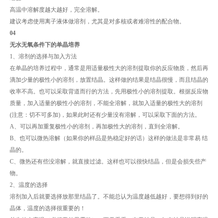
高温中溶解度越大越好，完全溶解。
建议考虑使用离子液体做溶剂，尤其是对多核或者难溶性的配合物。
04
无水无氧条件下的单晶培养
1、溶剂的选择与加入方法
在单晶的培养过程中，通常是用适量极性大的溶剂提取你的反应物质，然后再
滴加少量的极性小的溶剂，放置结晶。这样做的结果是结晶很慢，而且结晶的
收率不高。也可以采取背道而行的方法，先用极性小的溶剂提取。根据反应物
质量，加入适量的极性小的溶剂，不能全溶解，就加入适量的极性大的溶剂
(注意：切不可多加)，如果此时还有少量没有溶解，可以采取下面的方法。
A、可以再加重复极性小的溶剂，再加极性大的溶剂，直到全溶解。
B、也可以微热溶解（如果你的样品是热稳定好的话）这样的做法是非常易 结
晶的。
C、微热还有些没溶解，就直接过滤。这样也可以很快结晶，但是会损失些产
物。
2、温度的选择
溶剂加入后就要选择放那里结晶了。不能总认为温度越低越好，要想得到好的
晶体，温度的选择很重要的！