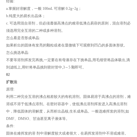
经验:
a.掌握好溶解度，一般 100mL 可溶解 0.2g~2g；
b.纯度大的易长出晶体；
c. 可选用混合溶剂，但必须遵循高沸点的难溶低沸点易容的原则，混合溶剂必
须选用完全互溶的二种或多种溶剂。
怎么看是否形成单晶:
如果析出的固体有发亮的颗粒或者在显微镜下可观察到凹凸的多面体形状。
怎么挑选单晶:
不要等溶剂挥发完再挑,一定要在有母液存在下挑单晶,用毛细管将晶体吸出,滴
到滤纸上,用针将单晶挑到密封管中,3～5 颗即可。
02
扩散法
原理:
利用二种完全互溶的沸点相差较大的有机溶剂。固体易溶于高沸点的溶剂，难
溶或不溶于低沸点溶剂。在密封容器中，使低沸点溶剂挥发进入高沸点溶剂
中，降低固体的溶解度，从而析出晶核,生长成单晶。一般选难挥发的溶剂,如
DMF、DMSO、甘油甚至离子液体等。
条件:
固体在难挥发的溶 剂中溶解度较大或者很大，在易挥发溶剂中不溶或难溶。