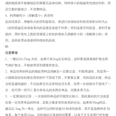
感的物质就不能够稳定到测量完晶体结构。同样很小的核磁管也很好封的，而
且它要的量很少，不浪费样品。
4、利用极性小（溶解度小）的溶剂
反应结束后，用极性大的溶剂提取后。再进行浓缩恰好到有溶质析出时为止
（此时因减压浓缩体系内的温度应该低于外界）等到温度升到室温，拿到手套
箱内，用针筒向上面的溶液面上轻轻的滴加几滴极性小的（溶解度小的）溶
剂。这样处理会很易得到很好的晶体。
05
注意事项
1、一般以10-25mg 为佳，如果只有2mg左右样品，这时要选择液相扩散法和
气相扩散法，不能使用溶剂缓慢挥发法。
2、单晶培养的样品的预处理样品溶解后一定要过滤，不能用滤纸，而是用一
小团棉花轻轻的塞在滴管的中下部或下部，不要塞太紧，否则流的太慢。样品
当然是越纯越好，不过如果没办法弄纯也没关系，培养一次就相当于提纯了一
次，也可用一些TLC 显示有杂点的东西长单晶，但要多养几次。
3、一定要做好记录，一次就得到单晶的可能性比较小。因此最好的方法就是
在第一次培养单晶的时候，采取少量多溶剂体系的办法。如果有50mg样品，
建议以 5mg 为一单位，这样可以同时实验10 种溶剂体系，而不是选两种溶 剂
体系，每个体系25mg。这时做好记录就特别重要，以免下次又采用已经失败