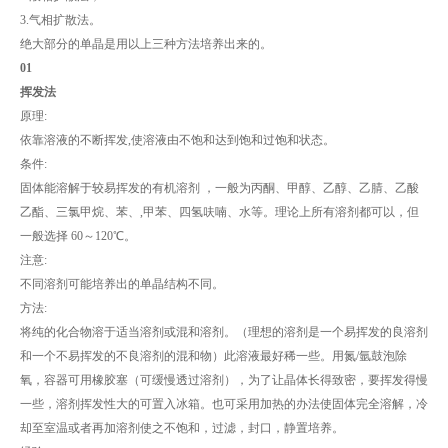
3.气相扩散法。
绝大部分的单晶是用以上三种方法培养出来的。
01
挥发法
原理:
依靠溶液的不断挥发,使溶液由不饱和达到饱和过饱和状态。
条件:
固体能溶解于较易挥发的有机溶剂 ，一般为丙酮、甲醇、乙醇、乙腈、乙酸
乙酯、三氯甲烷、苯、,甲苯、四氢呋喃、水等。理论上所有溶剂都可以，但
一般选择 60～120℃。
注意:
不同溶剂可能培养出的单晶结构不同。
方法:
将纯的化合物溶于适当溶剂或混和溶剂。（理想的溶剂是一个易挥发的良溶剂
和一个不易挥发的不良溶剂的混和物）此溶液最好稀一些。用氮/氩鼓泡除
氧，容器可用橡胶塞（可缓慢透过溶剂），为了让晶体长得致密，要挥发得慢
一些，溶剂挥发性大的可置入冰箱。也可采用加热的办法使固体完全溶解，冷
却至室温或者再加溶剂使之不饱和，过滤，封口，静置培养。