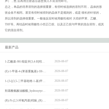
声），然 后再用注射器沿器壁加入不良溶剂即可。
总之，单晶的培养溶剂的选择很重要，有些时候选择的溶剂不同， 晶体的形
状会各不相同。甚至有些时候得到的晶体不是规则的，或是 细长的针状的，
所以溶剂的选择很重要。一般做反应时候用极性相对 大些的甲苯、乙醚、
THF等。再结晶时候用极性小些正己烷、以及正己烷与甲苯的混合溶剂，或其
它的混合溶剂。
最新产品
2026-08-07
1-乙酰基-9H-吡啶并[3,4-B]吲哚-3-羧酸_1-Acetyl-9H-pyrido[3,4-b]indole-3-carboxylic acid_CAS:73818-29-8
2026-08-07
(E)-1-甲基-4-(苯基重氮基)-1H-吡唑_(E)-1-methyl-4-(phenyldiazenyl)-1H-pyrazole_CAS:1621915-52-3
2026-08-07
1-{3-[(3,5-二甲基吡唑-1-基)甲基]-4-甲氧基苯基}-2,3,4,9-四氢-1H-吡啶并[3,4-b]吲哚_1-{3-[(3,5-dimethylpyrazol-1-yl)methyl]-4-methoxyphenyl}-2,3,4,9-tetrahydro-1H-pyrido[3,4-b]indole_CAS:1594931-46-0
2026-08-07
羟基酪氨酸油酸酯_hydroxytyrosyl oleate_CAS:611237-25-3
2026-08-07
(R)-N-(2,3-环氧丙基)吲哚_(R) N – (2,3-epoxypropyl) indolee_CAS:1919872-97-1