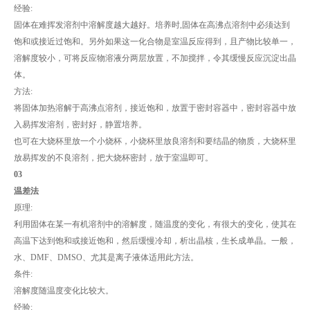
经验:
固体在难挥发溶剂中溶解度越大越好。培养时,固体在高沸点溶剂中必须达到
饱和或接近过饱和。另外如果这一化合物是室温反应得到，且产物比较单一，
溶解度较小，可将反应物溶液分两层放置，不加搅拌，令其缓慢反应沉淀出晶
体。
方法:
将固体加热溶解于高沸点溶剂，接近饱和，放置于密封容器中，密封容器中放
入易挥发溶剂，密封好，静置培养。
也可在大烧杯里放一个小烧杯，小烧杯里放良溶剂和要结晶的物质，大烧杯里
放易挥发的不良溶剂，把大烧杯密封，放于室温即可。
03
温差法
原理:
利用固体在某一有机溶剂中的溶解度，随温度的变化，有很大的变化，使其在
高温下达到饱和或接近饱和，然后缓慢冷却，析出晶核，生长成单晶。一般，
水、DMF、DMSO、尤其是离子液体适用此方法。
条件:
溶解度随温度变化比较大。
经验: