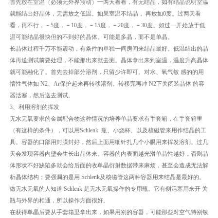
首先放在室温（必须无外界震动）一两天看看，有无结晶，如有结晶说明室温
就能结出好晶体，无需放之低温。如果室温不结晶， 再放如0度。过两天看
看，再不行，－5度，－10度，－15度，－20度，－30度。如过一开始放于低
温可能结晶很快但的不到好的晶体。可能是多晶，而不是单晶。
长晶体过程千万不能震动，有条件的单独一间房间来结晶最好。低温结出的晶
体再送测试前要处理，不能那出来就去测。晶体拿出来到室温，温度升高晶体
就可能融化了。首先去掉部分溶剂，只留少许即可。对水、氧气敏 感的的用
惰性气体如 N2、Ar保护起来再转移溶剂。转移完再冲 N2下关闭装晶体 的容
器活塞，然后送去测试。
3、利用溶剂的挥发
无水无氧要求的金属配合物这种情况的培养单晶要求有手套箱，在手套箱里
（有这样的条件），可以用Schlenk 瓶、小烧杯、以及核磁管来用作结晶的工
具。容器的口部用封膜封好，然后上面用细针扎几个小眼用来挥发溶剂。过几
天会发现容器内壁会生长出晶体来。容器的内表面越光滑单晶性越好，否则晶
体形状不好缺陷多就会给后面的收单晶衍射数据带来麻烦，甚至会造成无法解
析晶体结构；要强调的是用 Schlenk及核磁管这两种容器用来结晶是最好的。
做无水无氧的人知道 Schlenk 是无水无氧操作的专用瓶。它有侧活塞用来开 关
瓶与外界的相通，所以操作方面很好。
在获得单晶后要从手套箱里拿出来，如果用别的容器，可能那些对空气特别敏