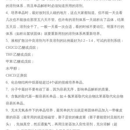
的溶剂体系，而且单晶解析时必须知道所用的溶剂。
4、培养单晶时，最好放到没人碰的地方，这点大家都知道。但不能一天去看
几次也不能放在那里五六天不管。也许有的溶剂体系一天就析出了晶体，结果
五天后，溶剂全干了。一般一天看一次合适，看的时候不要动它。明显不行的
体系（如析出絮状固体）就要重新用别的溶剂体系再重新培养。
5、液相扩散法中良溶剂与不良溶剂的比例最好为1:2－1:4，可试的溶剂系统：
CH2Cl2/乙醚或戊烷；
THF/乙醚或戊烷；
甲苯/乙醚或戊烷；
水/甲醇；
CHCl3/正庚烷
6、化合物结构中烷基链超过4个碳的很难培养单晶。
7、分子中最好不要有叔丁基，因为容易无序，影响单晶解析的质量。
8、含氯的取代基一般容易长单晶，如 4–氯苯基取代化合物比苯基取代化合物
容易长单晶。
9、无水无氧条件下的单晶培养，最简单的方法就是将固体样品加入一带橡皮
塞的容器（最常用的就是核磁管，塞子是软的橡皮塞（塞子要能密封且能扎针
头），先抽真空，然后通氮气，再用注射器加入良性溶剂，充分溶解（超