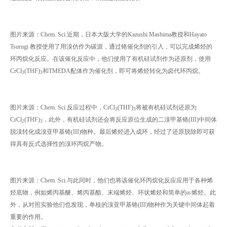
图片来源：Chem. Sci.近期，日本大阪大学的Kazushi Mashima教授和Hayato
Tsurugi 教授使用了用溴仿作为碳源，通过铬催化剂的引入，可以完成烯烃的
环丙烷化反应。在该催化反应中，他们使用了有机硅试剂作为还原剂，使用
CrCl
(THF)
和TMEDA配体作为催化剂，即可将烯烃转化为卤代环丙烷。
3
3
图片来源：Chem. Sci.反应过程中，CrCl
(THF)
将被有机硅试剂还原为
3
3
CrCl
(THF)
，此外，有机硅试剂还会将反应原位生成的二溴甲基铬(III)中间体
2
3
脱溴转化成溴亚甲基铬(III)物种。最后烯烃进入成环，经过了还原脱除即可获
得具有反式选择性的溴环丙烷产物。
图片来源：Chem. Sci.与此同时，他们也将该催化环丙烷化反应应用于各种烯
烃底物，例如烯丙基醚、烯丙基酯、末端烯烃、环状烯烃和简单的α-烯烃。此
外，从对照实验他们也发现，单核的溴亚甲基铬(III)物种作为关键中间体起着
重要的作用。