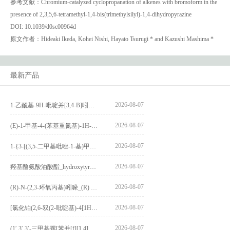
参考文献：Chromium-catalyzed cyclopropanation of alkenes with bromoform in the
presence of 2,3,5,6-tetramethyl-1,4-bis(trimethylsilyl)-1,4-dihydropyrazine
DOI: 10.1039/d0sc00964d
原文作者：Hideaki Ikeda, Kohei Nishi, Hayato Tsurugi * and Kazushi Mashima *
最新产品
2026-08-07
1-乙酰基-9H-吡啶并[3,4-B]吲哚-3-羧酸_1-Acetyl-9H-pyrido[3,4-b]indole-3-carboxylic acid_CAS:73818-29-8
2026-08-07
(E)-1-甲基-4-(苯基重氮基)-1H-吡唑_(E)-1-methyl-4-(phenyldiazenyl)-1H-pyrazole_CAS:1621915-52-3
2026-08-07
1-{3-[(3,5-二甲基吡唑-1-基)甲基]-4-甲氧基苯基}-2,3,4,9-四氢-1H-吡啶并[3,4-b]吲哚_1-{3-[(3,5-dimethylpyrazol-1-yl)methyl]-4-methoxyphenyl}-2,3,4,9-tetrahydro-1H-pyrido[3,4-b]indole_CAS:1594931-46-0
2026-08-07
羟基酪氨酸油酸酯_hydroxytyrosyl oleate_CAS:611237-25-3
2026-08-07
(R)-N-(2,3-环氧丙基)吲哚_(R) N – (2,3-epoxypropyl) indolee_CAS:1919872-97-1
2026-08-07
[氯化铂(2,6-双(2-吡啶基)-4[1H]-吡啶酮)氯化物]_[Pt(2,6-bis(2-pyridyl)-4[1H]-pyridone)Cl]Cl_CAS:3036295-88-9
2026-08-07
(1′,3′,3′-三甲基螺[苯并[f][1,4]苯并噁嗪-3,2′-吲哚]-9-基) 4-丁氧基苯甲酸酯_(1′,3′,3′-trimethylspiro[benzo[f][1,4]benzoxazine-3,2′-indole]-9-yl) 4-butoxybenzoate_CAS:400020-54-4