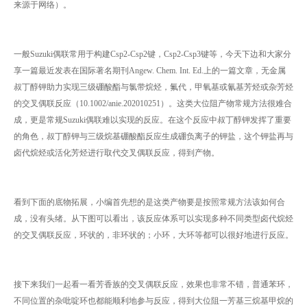
来源于网络）。
一般Suzuki偶联常用于构建Csp2-Csp2键，Csp2-Csp3键等，今天下边和大家分
享一篇最近发表在国际著名期刊Angew. Chem. Int. Ed.上的一篇文章，无金属
叔丁醇钾助力实现三级硼酸酯与氯带烷烃，氟代，甲氧基或氰基芳烃或杂芳烃
的交叉偶联反应（10.1002/anie.202010251）。这类大位阻产物常规方法很难合
成，更是常规Suzuki偶联难以实现的反应。在这个反应中叔丁醇钾发挥了重要
的角色，叔丁醇钾与三级烷基硼酸酯反应生成硼负离子的钾盐，这个钾盐再与
卤代烷烃或活化芳烃进行取代交叉偶联反应，得到产物。
看到下面的底物拓展，小编首先想的是这类产物要是按照常规方法该如何合
成，没有头绪。从下图可以看出，该反应体系可以实现多种不同类型卤代烷烃
的交叉偶联反应，环状的，非环状的；小环，大环等都可以很好地进行反应。
接下来我们一起看一看芳香族的交叉偶联反应，效果也非常不错，普通苯环，
不同位置的杂吡啶环也都能顺利地参与反应，得到大位阻一芳基三烷基甲烷的