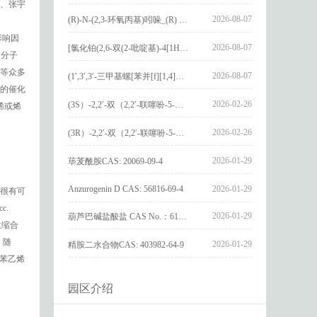
、张宇
2026-08-07
(R)-N-(2,3-环氧丙基)吲哚_(R) N – (2,3-epoxypropyl) indolee_CAS:1919872-97-1
影响因
2026-08-07
[氯化铂(2,6-双(2-吡啶基)-4[1H]-吡啶酮)氯化物]_[Pt(2,6-bis(2-pyridyl)-4[1H]-pyridone)Cl]Cl_CAS:3036295-88-9
性分子
等众多
2026-08-07
(1′,3′,3′-三甲基螺[苯并[f][1,4]苯并噁嗪-3,2′-吲哚]-9-基) 4-丁氧基苯甲酸酯_(1′,3′,3′-trimethylspiro[benzo[f][1,4]benzoxazine-3,2′-indole]-9-yl) 4-butoxybenzoate_CAS:400020-54-4
的催化
2026-02-26
(3S）-2,2′-双（2,2′-联噻吩-5-基）-3,3′-联环烷_(3S)-2,2′-bis(2,2′-bithiophene-5-yl)-3,3′-bithianaphthene_CAS:1594931-46-0
烯或烯
2026-02-26
(3R）-2,2′-双（2,2′-联噻吩-5-基）-3,3′-联环烷_(3R)-2,2′-bis(2,2′-bithiophene-5-yl)-3,3′-bithianaphthene_CAS:1594931-42-6
2026-01-29
荜茇酰胺CAS: 20069-09-4
Anzurogenin D CAS: 56816-69-4
2026-01-29
很有可
c.
2026-01-29
葫芦巴碱盐酸盐 CAS No.：6138-41-6
发生缩合
。随
2026-01-29
精胺二水合物CAS: 403982-64-9
性苯乙烯
园区介绍