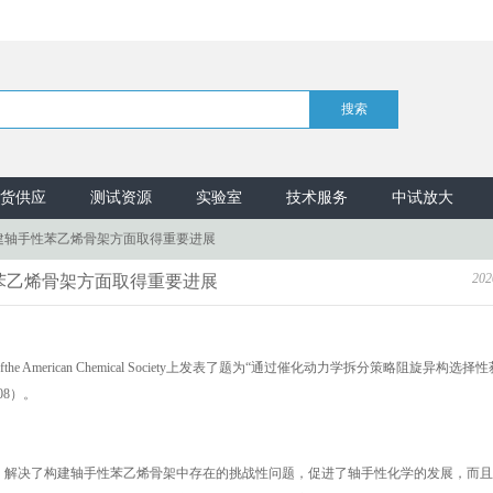
货供应
测试资源
实验室
技术服务
中试放大
构建轴手性苯乙烯骨架方面取得重要进展
202
性苯乙烯骨架方面取得重要进展
 American Chemical Society上发表了题为“通过催化动力学拆分策略阻旋异构选择
08）。
，解决了构建轴手性苯乙烯骨架中存在的挑战性问题，促进了轴手性化学的发展，而且