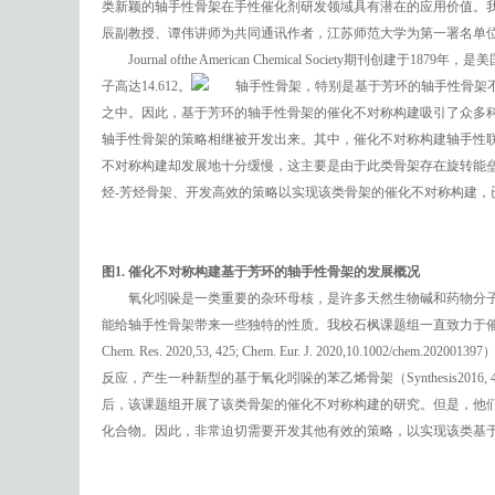
类新颖的轴手性骨架在手性催化剂研发领域具有潜在的应用价值。
辰副教授、谭伟讲师为共同通讯作者，江苏师范大学为第一署名单
Journal ofthe American Chemical Society
子高达14.612。
轴手性骨架，特别是基于芳环的轴手性骨架不
之中。因此，基于芳环的轴手性骨架的催化不对称构建吸引了众多
轴手性骨架的策略相继被开发出来。其中，催化不对称构建轴手性
不对称构建却发展地十分缓慢，这主要是由于此类骨架存在旋转能
烃-芳烃骨架、开发高效的策略以实现该类骨架的催化不对称构建，
图1. 催化不对称构建基于芳环的轴手性骨架的发展概况
氧化吲哚是一类重要的杂环母核，是许多天然生物碱和药物分子
能给轴手性骨架带来一些独特的性质。我校石枫课题组一直致力于催化不对称构建吲
Chem. Res. 2020,53, 425; Chem. Eur. J. 2020,10.
反应，产生一种新型的基于氧化吲哚的苯乙烯骨架（Synthesis201
后，该课题组开展了该类骨架的催化不对称构建的研究。但是，他们
化合物。因此，非常迫切需要开发其他有效的策略，以实现该类基