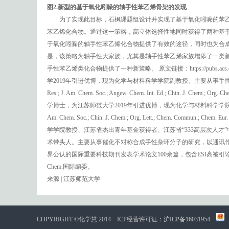
图2.新型的基于氧化吲哚的轴手性苯乙烯骨架的发现
为了实现此目标，石枫课题组设计并实现了基于氧化吲哚的苯乙
苯乙烯化合物。通过这一策略，高立体选择性地同时获得了两种基于氧化吲哚的轴手性
于氧化吲哚的轴手性苯乙烯化合物提供了有效的途径，同时也为合成
是，该策略为轴手性大家族，尤其是轴手性苯乙烯家族增添了一类
手性苯乙烯类化合物提供了一种新策略。 原文链接：https://pubs.acs.org/doi/
学2019年引进优博，现为化学与材料科学学院副教授。主要从事手性
Res.; J. Am. Chem. Soc.; Angew. Chem. Int. Ed.; Chin. J.
学博士，为江苏师范大学2019年引进优博，现为化学与材料科学学
Am. Chem. Soc.; Chin. J. Chem.; Org. Lett.; Chem. Co
学学院教授、江苏省杰出青年基金获得者、江苏省“333高层次人才
术带头人。主要从事催化不对称合成手性杂环分子的研究，以通讯作者在Acc. Chem. Res.;J.
界公认的国际重要科技期刊发表学术论文100余篇，包含ESI高被引论文9篇，ES
Chem.国际编委。
来源 | 江苏师范大学
COPYRIGHT ©化学慧 2014
ICP经营许可证：沪ICP备16031954