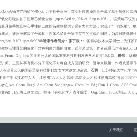
烯化合物与吖内酯的催化动力学拆分反应，首次对映选择性地合成了基于氧化吲哚的
苯乙烯化合物（up to 94:6 dr, 98% ee, S up to 106）。该策略不仅
兼具轴手性及中心手性的二酰胺衍生物提供了强有力的方法，实现了“一箭双雕”。更
新成员。该反应解决了合成轴手性苯乙烯化合物中存在的挑战性问题，为高对映选择性
10.1021/jacs.0c00208
通讯作者简介：
张宇辰：
中国科学技术大学博士，为江苏
生物活性骨架的催化不对称构建方面的研究，近年来以第一作者或通讯作者在Acc. Che
 Chem.; Org. Chem. Front.; Org. Lett.等业界公认的国际重要科技期刊发表学术论文10余篇。
谭伟：
华东
院讲师。主要从事有机小分子催化不对称合成方面的研究，近年来以第一作者或通讯作者
mmun.; Chem. Eur. J.等业界公认的国际重要科技期刊发表学术论文10余篇。
石枫：
江苏师范大学化学与
”中青年学术技术带头人、江苏省“六大人才高峰”高层次人才和江苏省高校“青蓝工程”
 Am. Chem. Soc.; Angew. Chem. Int. Ed.; Chin. J. Chem.; ACS Cata
I热点论文1篇。担任《有机化学》青年编委、Org. Chem. Front.和Eur. J. Org
关于我们