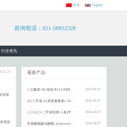
中文
English
咨询电话：021-58952328
行业资讯
0-11-25
最新产品
2026-08-07
1-乙酰基-9H-吡啶并[3,4-B]吲哚-3-羧酸_1-Acetyl-9H-pyrido[3,4-b]indole-3-carboxylic acid_CAS:73818-29-8
性获得基
2026-08-07
(E)-1-甲基-4-(苯基重氮基)-1H-吡唑_(E)-1-methyl-4-(phenyldiazenyl)-1H-pyrazole_CAS:1621915-52-3
2026-08-07
1-{3-[(3,5-二甲基吡唑-1-基)甲基]-4-甲氧基苯基}-2,3,4,9-四氢-1H-吡啶并[3,4-b]吲哚_1-{3-[(3,5-dimethylpyrazol-1-yl)methyl]-4-methoxyphenyl}-2,3,4,9-tetrahydro-1H-pyrido[3,4-b]indole_CAS:1594931-46-0
发现该
2026-08-07
羟基酪氨酸油酸酯_hydroxytyrosyl oleate_CAS:611237-25-3