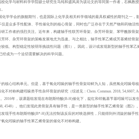
我校化学与材料科学学院硕士研究生马纯和盛风涛为该论文的等同第一作者，石枫教授
位。
期刊创建于1879年，是美国化学学会的旗舰期刊，也是国际上化学及相关科学领域的最具权威性的期刊之一，
仅是众多手性配体、手性催化剂的核心骨架，同时也广泛存在于天然产物和药物活
科研工作者的强烈关注。近年来，构建轴手性联芳环骨架、杂芳环骨架、苯甲酰胺骨架
联芳环、杂芳环骨架的策略发展地尤为迅速。与之相比，轴手性苯乙烯或芳基烯烃骨架
垒较低、构型稳定性较弱等挑战性问题（图1）。因此，设计或发现新型的轴手性苯乙
已经成为一个迫切需要解决的科学问题。
的核心结构单元。但是，基于氧化吲哚的轴手性骨架却鲜为人知，虽然氧化吲哚母核
哚类手性杂环骨架的研究（综述见：Chem. Commun. 2018, 54,6607; Ac
1002/chem.202001397）。2016年，该课题组发现在布朗斯特酸(B-H)催化下，靛红和邻氨基苄基吲哚可以
6, 48, 4548）。他们发现此类骨架具有轴手性，是一类新型的轴手性苯乙烯骨架（图2）
发现手性布朗斯特酸(B*-H)无法控制该反应的对映选择性，只能得到外消旋的轴手
于氧化吲哚的轴手性苯乙烯骨架的催化不对称构建。