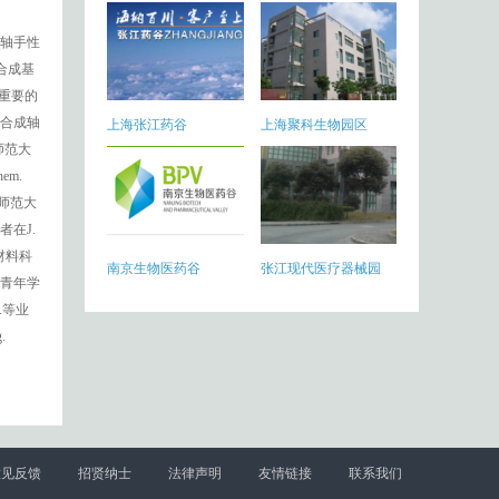
轴手性
为合成基
重要的
合成轴
上海张江药谷
上海聚科生物园区
师范大
m.
师范大
在J.
材料科
南京生物医药谷
张江现代医疗器械园
中青年学
l.等业
.
意见反馈
招贤纳士
法律声明
友情链接
联系我们