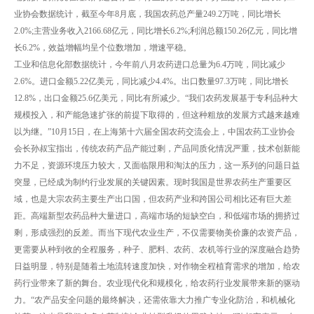
业协会数据统计，截至今年8月底，我国农药总产量249.2万吨，同比增长
2.0%;主营业务收入2166.68亿元，同比增长6.2%;利润总额150.26亿元，同比增
长6.2%，效益增幅均呈个位数增加，增速平稳。
工业和信息化部数据统计，今年前八月农药进口总量为6.4万吨，同比减少
2.6%。进口金额5.22亿美元，同比减少4.4%。出口数量97.3万吨，同比增长
12.8%，出口金额25.6亿美元，同比有所减少。“我们农药发展基于专利品种大
规模投入，和产能急速扩张的前提下取得的，但这种粗放的发展方式越来越难
以为继。”10月15日，在上海第十六届全国农药交流会上，中国农药工业协会
会长孙叔宝指出，传统农药产品产能过剩，产品同质化情况严重，技术创新能
力不足，资源环境压力较大，又面临限用和淘汰的压力，这一系列的问题日益
突显，已经成为制约行业发展的关键因素。现时我国是世界农药生产重要区
域，也是大宗农药主要生产出口国，但农药产业和跨国公司相比还有巨大差
距。高端新型农药品种大量进口，高端市场的短缺空白，和低端市场的拥挤过
剩，形成强烈的反差。而当下现代农业生产，不仅需要物美价廉的农资产品，
更需要从种到收的全程服务，种子、肥料、农药、农机等行业的深度融合趋势
日益明显，特别是随着土地流转速度加快，对作物全程植育需求的增加，给农
药行业带来了新的舞台。农业现代化和规模化，给农药行业发展带来新的驱动
力。“农产品安全问题的最终解决，还需依靠大力推广专业化防治，和机械化