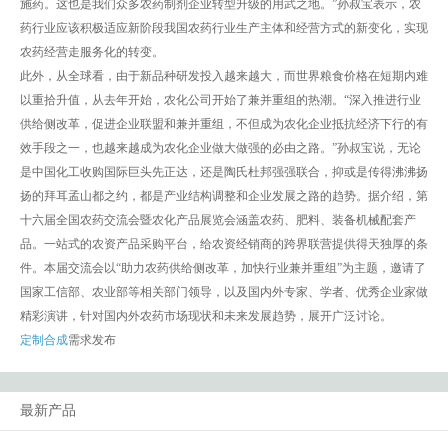
施药。这也是我们众多农药制剂企业转型升级的用武之地。”孙叔宝表示，农
药行业应该积极适应新阶段我国农药行业生产主体和经营方式的新变化，实现
农药经营走服务化的转变。
此外，从全球看，由于新品种研发投入越来越大，而世界粮食价格在短期内难
以重拾升值，从去年开始，农化公司开始了兼并重组的热潮。“深入推进行业
供给侧改革，促进企业联盟和兼并重组，不但成为农化企业抵抗经济下行的有
效手段之一，也越来越成为农化企业做大做强的必由之路。”孙叔宝说，无论
是中国化工收购国际巨头先正达，还是陶氏杜邦强强联合，抑或是传得沸沸扬
扬的拜耳孟山都之约，都是产业结构调整和企业发展之路的趋势。据介绍，第
十六届全国农药交流会暨农化产品展览会涵盖农药、肥料、装备机械配套产
品。一站式的农资产品采购平台，给农资经销商的跨界联营提供得天独厚的条
件。本届交流会以“助力农药供给侧改革，加快行业兼并重组”为主题，邀请了
国家工信部、农业部等相关部门领导，以及国内外专家、学者、优秀企业家做
精彩演讲，针对国内外农药市场现状和未来发展趋势，展开广泛讨论。
定制合成
需求发布
最新产品