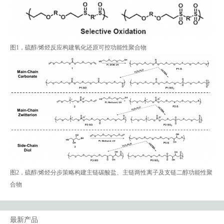
图1，硫醇/烯烃反应构建氧化还原可控功能性聚合物
图2，硫醇/烯烃分步策略构建主链碳酸盐、主链两性离子及支链二醇功能性聚
合物
最新产品