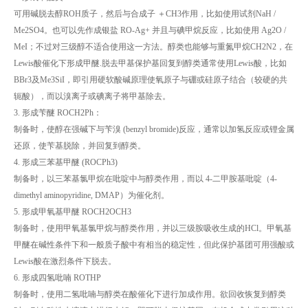
可用碱脱去醇ROH质子，然后与合成子 ＋CH3作用，比如使用试剂NaH /
Me2SO4。也可以先作成银盐 RO-Ag+ 并且与碘甲烷反应，比如使用 Ag2O /
MeI；不过对三级醇不适合使用这一方法。醇类也能够与重氮甲烷CH2N2，在
Lewis酸催化下形成甲醚.脱去甲基保护基回复到醇类通常使用Lewis酸，比如
BBr3及Me3SiI，即引用硬软酸碱原理使氧原子与硼或硅原子结合（较硬的共
轭酸），而以溴离子或碘离子将甲基除去。
3. 形成苄醚 ROCH2Ph：
制备时，使醇在强碱下与苄溴 (benzyl bromide)反应，通常以加氢反应或锂金属
还原，使苄基脱除，并回复到醇类。
4. 形成三苯基甲醚 (ROCPh3)
制备时，以三苯基氯甲烷在吡啶中与醇类作用，而以 4-二甲胺基吡啶（4-
dimethyl aminopyridine, DMAP）为催化剂。
5. 形成甲氧基甲醚 ROCH2OCH3
制备时，使用甲氧基氯甲烷与醇类作用，并以三级胺吸收生成的HCl。甲氧基
甲醚在碱性条件下和一般质子酸中有相当的稳定性，但此保护基团可用强酸或
Lewis酸在激烈条件下脱去。
6. 形成四氢吡喃 ROTHP
制备时，使用二氢吡喃与醇类在酸催化下进行加成作用。欲回收恢复到醇类