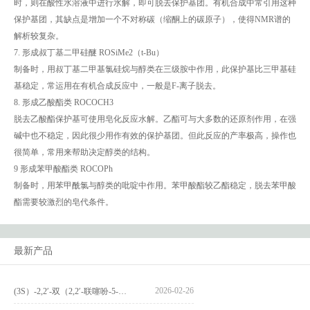
时，则在酸性水溶液中进行水解，即可脱去保护基团。有机合成中常引用这种
保护基团，其缺点是增加一个不对称碳（缩酮上的碳原子），使得NMR谱的
解析较复杂。
7. 形成叔丁基二甲硅醚 ROSiMe2（t-Bu）
制备时，用叔丁基二甲基氯硅烷与醇类在三级胺中作用，此保护基比三甲基硅
基稳定，常运用在有机合成反应中，一般是F-离子脱去。
8. 形成乙酸酯类 ROCOCH3
脱去乙酸酯保护基可使用皂化反应水解。乙酯可与大多数的还原剂作用，在强
碱中也不稳定，因此很少用作有效的保护基团。但此反应的产率极高，操作也
很简单，常用来帮助决定醇类的结构。
9 形成苯甲酸酯类 ROCOPh
制备时，用苯甲酰氯与醇类的吡啶中作用。苯甲酸酯较乙酯稳定，脱去苯甲酸
酯需要较激烈的皂代条件。
最新产品
2026-02-26
(3S）-2,2′-双（2,2′-联噻吩-5-基）-3,3′-联环烷_(3S)-2,2′-bis(2,2′-bithiophene-5-yl)-3,3′-bithianaphthene_CAS:1594931-46-0