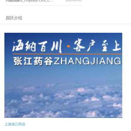
丙酰辅酶A_Propionyl CoA_CAS:317-66-8
园区介绍
上海张江药谷