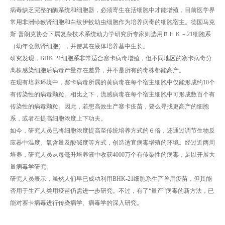
病毒缺乏完整的酶系统和细胞器，必须寄生在活细胞中才能增殖，目前医学界
常用非洲绿猴肾细胞和白纹伊蚊幼虫细胞作为培养病毒的细胞宿主。德国马克
斯·普朗克协会下属复杂技术系统动力学研究所专家则选用ＢＨＫ－21细胞系
（幼年仓鼠肾细胞），并使其在液体培养基中生长。
研究发现，BHK-21细胞系非常适合寨卡病毒增殖，但不同地区的寨卡病毒分
离株感染细胞后病毒产量存在差异，并不是所有的毒株都能高产。
在现有培养环境中，寨卡病毒所属的黄病毒在每个宿主细胞中仅能形成约10个
有传染性的病毒颗粒。相比之下，流感病毒在每个宿主细胞中可形成数百个有
传染性的病毒颗粒。因此，若想高效生产寨卡疫苗，要么寻找更高产的细胞
系，或者在提高细胞浓度上下功夫。
如今，研究人员已将细胞浓度提高至传统培养方式的６倍，还通过调节生物反
应器中温度、氧含量及酸碱度等方式，创造适宜病毒增殖的环境。经过近两周
培养，研究人员从每毫升培养液中收获4000万个有传染性的病毒，足以开展大
量病毒学研究。
研究人员表示，虽然人们早已成功利用BHK-21细胞系生产兽用疫苗，但其能
否用于生产人类用疫苗仍需进一步研究。不过，有了“量产”病毒的新方法，已
能对寨卡病毒进行传染病学、病毒学的深入研究。