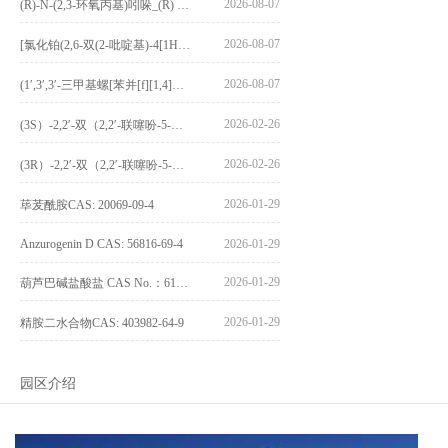
2026-08-07
(R)-N-(2,3-环氧丙基)吲哚_(R) N – (2,3-epoxypropyl) indolee_CAS:1919872-97-1
2026-08-07
[氯化铂(2,6-双(2-吡啶基)-4[1H]-吡啶酮)氯化物]_[Pt(2,6-bis(2-pyridyl)-4[1H]-pyridone)Cl]Cl_CAS:3036295-88-9
2026-08-07
(1′,3′,3′-三甲基螺[苯并[f][1,4]苯并噁嗪-3,2′-吲哚]-9-基) 4-丁氧基苯甲酸酯_(1′,3′,3′-trimethylspiro[benzo[f][1,4]benzoxazine-3,2′-indole]-9-yl) 4-butoxybenzoate_CAS:400020-54-4
2026-02-26
(3S）-2,2′-双（2,2′-联噻吩-5-基）-3,3′-联环烷_(3S)-2,2′-bis(2,2′-bithiophene-5-yl)-3,3′-bithianaphthene_CAS:1594931-46-0
2026-02-26
(3R）-2,2′-双（2,2′-联噻吩-5-基）-3,3′-联环烷_(3R)-2,2′-bis(2,2′-bithiophene-5-yl)-3,3′-bithianaphthene_CAS:1594931-42-6
2026-01-29
荜茇酰胺CAS: 20069-09-4
Anzurogenin D CAS: 56816-69-4
2026-01-29
2026-01-29
葫芦巴碱盐酸盐 CAS No.：6138-41-6
2026-01-29
精胺二水合物CAS: 403982-64-9
园区介绍