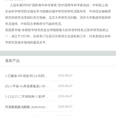
入选本届HHMI“国际青年科学家奖”的中国青年科学家包括：中科院上海
生命科学研究院生物化学与细胞生物学研究所研究员陈玲玲、中科院生物物理
研究所研究员李国红和王艳丽、北京大学研究员刘颖、清华大学教授祁海和研
究员颉伟、中科院古脊椎所付巧妹研究员。
美国霍华德·休斯医学研究所是全球规模最大的非营利性私立医学研究机构之
一，成立于1953年。目前有17位诺贝尔奖得主在该机构工作，代表美国生命科
学研究及相关领域的最高水平。
最新产品
2026-08-07
1-乙酰基-9H-吡啶并[3,4-B]吲哚-3-羧酸_1-Acetyl-9H-pyrido[3,4-b]indole-3-carboxylic acid_CAS:73818-29-8
2026-08-07
(E)-1-甲基-4-(苯基重氮基)-1H-吡唑_(E)-1-methyl-4-(phenyldiazenyl)-1H-pyrazole_CAS:1621915-52-3
2026-08-07
1-{3-[(3,5-二甲基吡唑-1-基)甲基]-4-甲氧基苯基}-2,3,4,9-四氢-1H-吡啶并[3,4-b]吲哚_1-{3-[(3,5-dimethylpyrazol-1-yl)methyl]-4-methoxyphenyl}-2,3,4,9-tetrahydro-1H-pyrido[3,4-b]indole_CAS:1594931-46-0
2026-08-07
羟基酪氨酸油酸酯_hydroxytyrosyl oleate_CAS:611237-25-3