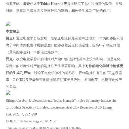
有鉴于此，
康奈尔大学
Tobias Hanrath
等
报道研究了脉冲过电势的数值、持续
时间、形状对电极界面反应微环境的影响，和改善生成C
产物的作用。
2
本文要点
要点1.
通过电化学分析发现，阳极正电流的最高脉冲过电势（作为能够指示阴
离子中间体共吸附作用的强度）能够改善反应的稳定性，提高C
产物选择性
2
（最高能够达到76 %的法拉第效率）。
要点2.
改变电化学脉冲的时间对产物C2的选择性基本上没有影响，但是电化
学脉冲的对称性对产物的选择性产生显著影响，其中
对称的电化学脉冲能够更
好的生成
C
产物
。讨论了电化学脉冲的对称性、产物选择性有关的CO
覆盖
2
ads
率、C-C偶联反应能量变化情况随着阴离子共吸附、界面电荷、电场变化效应
的关系。
Rileigh Casebolt DiDomenico and Tobias Hanrath*, Pulse Symmetry Impacts the
C
Product Selectivity in Pulsed Electrochemical CO
Reduction, ACS Energy
2
2
Lett. 2022, 7, 292–299
DOI: 10.1021/acsenergylett.1c02166
https://pubs.acs.org/doi/10.1021/acsenergylett.1c02166