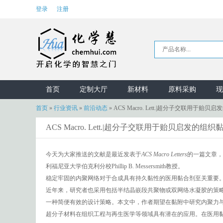
登录
注册
首页
定制大厅
新材料
原料采购
现
首页
»
行业资讯
»
前沿动态
»
ACS Macro. Lett.|超分子交联用于贻贝
ACS Macro. Lett.|超分子交联用于贻贝启发的组织
今天为大家推送的文献是最近发表于
ACS Macro Letters
的一篇文章，
利福尼亚大学伯克利分校Phillip B. Messersmith教授。
稳定牢固的内聚网络对于合成具有持久黏性的医用黏合剂至关重要
近年来，研究者也采用包括半结晶嵌段共聚物或双网络水凝胶的策
一种简便有效的设计策略。本文中，作者期望在黏附中研究内聚力
超分子材料在组织工程与再生医学等领域具有潜在的应用。在医用黏