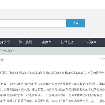
货供应
测试资源
实验室
技术服务
中试放大
启发的组织黏合
202
黏合
标题为“
Supramolecular Cross-Links in Mussel-Inspired Tissue Adhesives
”。本文的通讯作
。目前，多数临床认可的黏合剂仅依靠单个共价反应性基元，建立起黏合界面与内聚网
略，改善网络的内聚作用。相比而言，内聚作用与黏合作用对整体黏附的贡献研究较少
与黏合力的相对贡献，改进材料设计，以得到具有临床上适当生物学特征的强黏合剂。
合剂领域，往往采用氢键、金属配位或主客体相互作用等动态相互作用。其中，脲基-