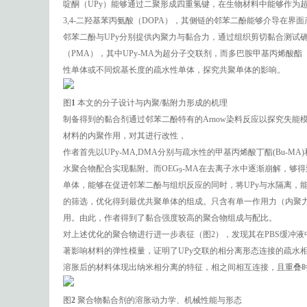
啶酮（UPy）能够通过二聚形成四重氢键，在生物材料中能够作为
3,4-二羟基苯丙氨酸（DOPA），其侧链的邻苯二酚能够介导在界
邻苯二酚与UPy分别提供内聚力与黏合力，通过组织剪切黏合测试
（PMA），其中UPy-MA为超分子交联剂，而多巴胺甲基丙烯酸
性单体或不同烷基长度的疏水性单体，探究共聚单体的影响。
图
1
本文的分子设计与内聚/黏附力形成的机理
制备得到的黏合剂通过邻苯二酚特有的Arnow染料反应以探究失能
材料的内聚作用，对其进行改性，
作者首先以UPy-MA,DMA分别与疏水性的甲基丙烯酸丁酯(Bu-MA
水聚合物配合实现黏附。而OEG
-MA在去离子水中逐渐崩解，够得到
9
单体，能够在促进邻苯二酚与组织反应的同时，将UPy与水隔离，
的筛选，优化得到最优共聚单体的组成。只含有单一作用力（内聚
用。由此，作者得到了黏合强度较高的聚合物组成与配比。
对上述优化的聚合物进行进一步表征（图2），发现其在PBS缓冲
著影响材料的弹性模量，证明了UPy交联的相分离形态连接的疏水
溶胀后的材料体现出纳米相分离的特征，相之间相互连接，且重叠
图
2
聚合物黏合剂的溶胀动力学、机械性能与形态