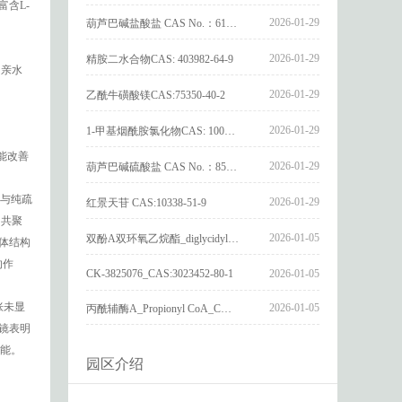
含L-
2026-01-29
葫芦巴碱盐酸盐 CAS No.：6138-41-6
2026-01-29
精胺二水合物CAS: 403982-64-9
的亲水
2026-01-29
乙酰牛磺酸镁CAS:75350-40-2
2026-01-29
1-甲基烟酰胺氯化物CAS: 1005-24-9
能改善
2026-01-29
葫芦巴碱硫酸盐 CAS No.：856959-29-0
法与纯疏
2026-01-29
红景天苷 CAS:10338-51-9
的共聚
2026-01-05
双酚A双环氧乙烷酯_diglycidyl ether diphenolate glycidyl ester_CAS:4204-81-3
体结构
的作
CK-3825076_CAS:3023452-80-1
2026-01-05
胀未显
2026-01-05
丙酰辅酶A_Propionyl CoA_CAS:317-66-8
镜表明
能。
园区介绍