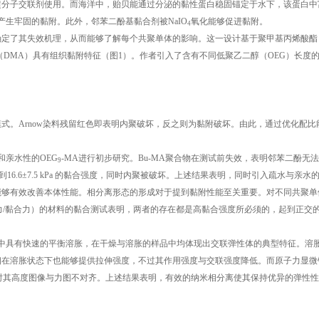
超分子交联剂使用。而海洋中，贻贝能通过分泌的黏性蛋白稳固锚定于水下，该蛋白中富
面产生牢固的黏附。此外，邻苯二酚基黏合剂被NaIO
氧化能够促进黏附。
4
确定了其失效机理，从而能够了解每个共聚单体的影响。这一设计基于聚甲基丙烯酸酯
酯（DMA）具有组织黏附特征（图1）。作者引入了含有不同低聚乙二醇（OEG）长度
模式。Arnow染料残留红色即表明内聚破坏，反之则为黏附破坏。由此，通过优化配比
)和亲水性的OEG
-MA进行初步研究。Bu-MA聚合物在测试前失效，表明邻苯二酚无
9
16.6±7.5 kPa 的黏合强度，同时内聚被破坏。上述结果表明，同时引入疏水与亲水
能够有效改善本体性能。相分离形态的形成对于提到黏附性能至关重要。对不同共聚单
力/黏合力）的材料的黏合测试表明，两者的存在都是高黏合强度所必须的，起到正交
液中具有快速的平衡溶胀，在干燥与溶胀的样品中均体现出交联弹性体的典型特征。溶
相在溶胀状态下也能够提供拉伸强度，不过其作用强度与交联强度降低。而原子力显微
时其高度图像与力图不对齐。上述结果表明，有效的纳米相分离使其保持优异的弹性性