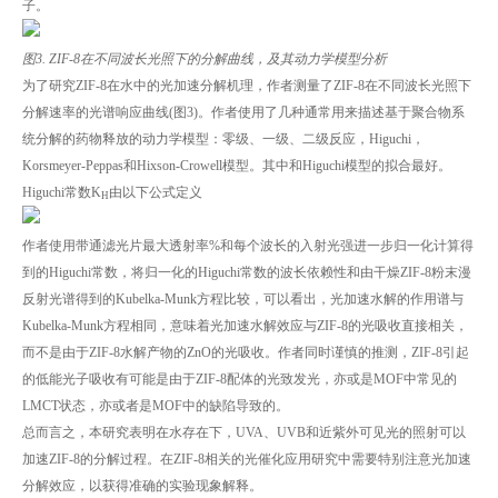
子。
图3. ZIF-8在不同波长光照下的分解曲线，及其动力学模型分析
为了研究ZIF-8在水中的光加速分解机理，作者测量了ZIF-8在不同波长光照下
分解速率的光谱响应曲线(图3)。作者使用了几种通常用来描述基于聚合物系
统分解的药物释放的动力学模型：零级、一级、二级反应，Higuchi，
Korsmeyer-Peppas和Hixson-Crowell模型。其中和Higuchi模型的拟合最好。
Higuchi常数K
由以下公式定义
H
作者使用带通滤光片最大透射率%和每个波长的入射光强进一步归一化计算得
到的Higuchi常数，将归一化的Higuchi常数的波长依赖性和由干燥ZIF-8粉末漫
反射光谱得到的Kubelka-Munk方程比较，可以看出，光加速水解的作用谱与
Kubelka-Munk方程相同，意味着光加速水解效应与ZIF-8的光吸收直接相关，
而不是由于ZIF-8水解产物的ZnO的光吸收。作者同时谨慎的推测，ZIF-8引起
的低能光子吸收有可能是由于ZIF-8配体的光致发光，亦或是MOF中常见的
LMCT状态，亦或者是MOF中的缺陷导致的。
总而言之，本研究表明在水存在下，UVA、UVB和近紫外可见光的照射可以
加速ZIF-8的分解过程。在ZIF-8相关的光催化应用研究中需要特别注意光加速
分解效应，以获得准确的实验现象解释。