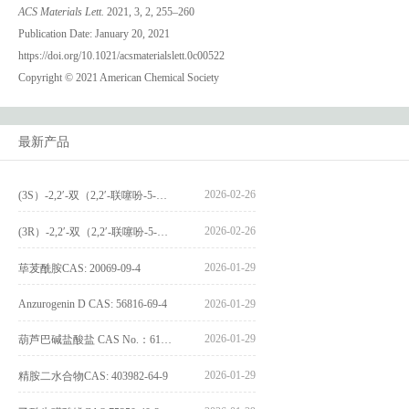
ACS Materials Lett.
2021, 3, 2, 255–260
Publication Date: January 20, 2021
https://doi.org/10.1021/acsmaterialslett.0c00522
Copyright © 2021 American Chemical Society
最新产品
2026-02-26
(3S）-2,2′-双（2,2′-联噻吩-5-基）-3,3′-联环烷_(3S)-2,2′-bis(2,2′-bithiophene-5-yl)-3,3′-bithianaphthene_CAS:1594931-46-0
2026-02-26
(3R）-2,2′-双（2,2′-联噻吩-5-基）-3,3′-联环烷_(3R)-2,2′-bis(2,2′-bithiophene-5-yl)-3,3′-bithianaphthene_CAS:1594931-42-6
2026-01-29
荜茇酰胺CAS: 20069-09-4
Anzurogenin D CAS: 56816-69-4
2026-01-29
2026-01-29
葫芦巴碱盐酸盐 CAS No.：6138-41-6
2026-01-29
精胺二水合物CAS: 403982-64-9