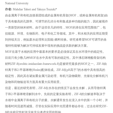
National University
作者:
Mahdiar Taheri and Takuya Tsuzuki*
由金属离子和有机连接基团组成的金属有机骨架(MOF，或称金属有机框架)由
于具有极高的孔隙率、可调节的孔径分布和集成多种功能的能力，因此被视作
一类新型的纳米材料。由于这些非凡的特性，MOF的潜在应用范围很广，包
括能源、环境、生物医药、电子和化工等领域。其中，和水相关的应用近期受
到持续关注，例如废水处理和太阳能-燃料转换。研究者希望MOF可调节的各
项特性能够为解决可持续发展中现有的挑战提供新的解决方案。
MOF在基于水相的应用中最基本的要求是必须保证其在水环境中的稳定性。
目前只有少数几种MOF在水中具有可靠的稳定性。其中沸石咪唑酯骨架结构
材料ZIF-8(zeolitic-imidazolate-framework-8)是被研究最多的MOF之一。ZIF-8由
锌离子和2-甲基咪唑(Hmlm)配体组成。ZIF-8在pH高于7的水相中具有很高的
稳定性，因此其在诸如重金属污染处理、有机污染物吸附、光催化分解有机污
染物和药物输送等方面具有重大应用前景。
但是，最近的研究表明，ZIF-8在水存在的情况下会发生水解，从而导致锌离
子和2-甲基咪唑溶解到水中。先前的定量实验表明，ZIF-8的分解速率取决于
水相中金属离子和有机分子的量。水解通常发生在浸入水中的第一个小时，并
随着时间流逝而减慢。尽管在实际应用中光照通常都会存在，过去在研究ZIF-
8的水稳定性时并没有充分考虑光照的影响。