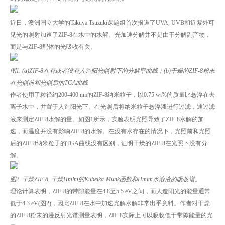
近日，澳洲国立大学的Takuya Tsuzuki课题组首次报道了UVA, UVB和近紫外可
见光的照射加速了ZIF-8在水中的水解。光加速分解并不是由于分解副产物，
而是与ZIF-8配体的光吸收有关。
图1. (a)ZIF-8在有或者没有人造阳光照射下的分解率曲线；(b)干燥的ZIF-8粉末
在光照前和光照后的TGA曲线
作者使用了粒径约200-400 nm的ZIF-8纳米粒子，以0.75 wt%的质量比悬浮在去
离子水中，并置于人造阳光下。在光照后将纳米粒子悬浮液进行过滤，通过滤
液来测定ZIF-8水解的量。如图1所示，实验表明光照导致了ZIF-8水解的加
速，而温度并没有影响ZIF-8的水解。在没有水存在的情况下，光照前和光照
后的ZIF-8纳米粒子的TGA曲线没有区别，证明干燥的ZIF-8在光照下没有分
解。
图2. 干燥ZIF-8, 干燥Hmlm的Kubelka-Munk函数和Hmlm水溶液的吸收谱。
理论计算表明，ZIF-8的带隙能量在4.8至5.5 eV之间，而人造阳光的能量通常
低于4.3 eV(图2)，因此ZIF-8在水中加速光解水解非常出乎意料。作者对干燥
的ZIF-8粉末的漫反射光谱测量表明，ZIF-8实际上可以吸收低于带隙能量的光