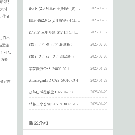
面和配
2026-08-07
(R)-N-(2,3-环氧丙基)吲哚_(R) N – (2,3-epoxypropyl) indolee_CAS:1919872-97-1
大时，
，作者
2026-08-07
[氯化铂(2,6-双(2-吡啶基)-4[1H]-吡啶酮)氯化物]_[Pt(2,6-bis(2-pyridyl)-4[1H]-pyridone)Cl]Cl_CAS:3036295-88-9
2026-08-07
(1′,3′,3′-三甲基螺[苯并[f][1,4]苯并噁嗪-3,2′-吲哚]-9-基) 4-丁氧基苯甲酸酯_(1′,3′,3′-trimethylspiro[benzo[f][1,4]benzoxazine-3,2′-indole]-9-yl) 4-butoxybenzoate_CAS:400020-54-4
进而出
2026-02-26
(3S）-2,2′-双（2,2′-联噻吩-5-基）-3,3′-联环烷_(3S)-2,2′-bis(2,2′-bithiophene-5-yl)-3,3′-bithianaphthene_CAS:1594931-46-0
团簇
18
行为可以
2026-02-26
(3R）-2,2′-双（2,2′-联噻吩-5-基）-3,3′-联环烷_(3R)-2,2′-bis(2,2′-bithiophene-5-yl)-3,3′-bithianaphthene_CAS:1594931-42-6
金纳米
2026-01-29
荜茇酰胺CAS: 20069-09-4
Anzurogenin D CAS: 56816-69-4
2026-01-29
起决定性
2026-01-29
葫芦巴碱盐酸盐 CAS No.：6138-41-6
2026-01-29
精胺二水合物CAS: 403982-64-9
园区介绍