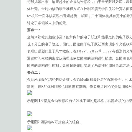
衍射揭示出来。这些超小的金属纳米颗粒，由于量子限域效应，表现出
体外壳。金属内核的原子堆积方式在控制团簇光学性质和带宽方面
fcc核和十面体核表现出普遍趋势，然而，二十面体核具有更小的带
讨论了该领域未来的前景。
要点一：
金纳米颗粒的颜色涉及了能带内部的电子跃迁和能带之间的电子跃迁。
现了分立的电子轨道，因此，团簇由于电子跃迁而出现多个光吸收峰
表现出强烈的量子尺寸效应，在1.8 eV，2.8 eV和3.1 e
通过时间依赖的密度泛函理论依据团簇的结构进行描述。金团簇低能
团簇的结构进行控制，金荣超课题组发展了系统性的团簇合成方法，包
要点二：
金纳米团簇的结构包括金核，金硫Motifs和最外层的配体外壳。相
影响，但R配体对团簇也对轨道有影响。作者重点讨论了金硫团簇
示意图 1
左部是金纳米颗粒自组装成不同的超晶格，右部金核的内
示意图2
团簇结构可控合成的综合。