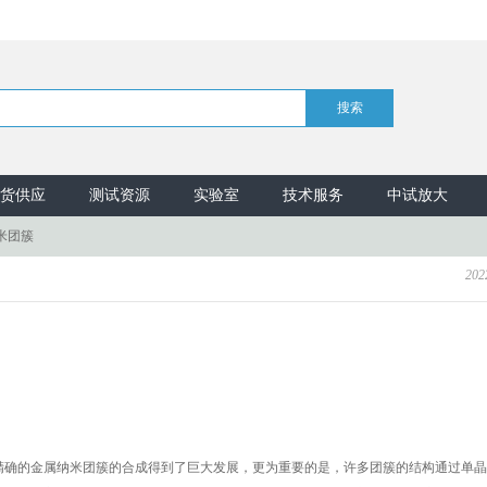
货供应
测试资源
实验室
技术服务
中试放大
纳米团簇
202
精确的金属纳米团簇的合成得到了巨大发展，更为重要的是，许多团簇的结构通过单晶