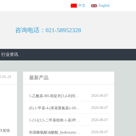
中文
English
咨询电话：021-58952328
行业资讯
2-01-24
最新产品
2026-08-07
1-乙酰基-9H-吡啶并[3,4-B]吲哚-3-羧酸_1-Acetyl-9H-pyrido[3,4-b]indole-3-carboxylic acid_CAS:73818-29-8
2026-08-07
(E)-1-甲基-4-(苯基重氮基)-1H-吡唑_(E)-1-methyl-4-(phenyldiazenyl)-1H-pyrazole_CAS:1621915-52-3
2026-08-07
1-{3-[(3,5-二甲基吡唑-1-基)甲基]-4-甲氧基苯基}-2,3,4,9-四氢-1H-吡啶并[3,4-b]吲哚_1-{3-[(3,5-dimethylpyrazol-1-yl)methyl]-4-methoxyphenyl}-2,3,4,9-tetrahydro-1H-pyrido[3,4-b]indole_CAS:1594931-46-0
X射线
2026-08-07
羟基酪氨酸油酸酯_hydroxytyrosyl oleate_CAS:611237-25-3