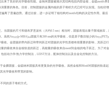
来了良好的光学吸收性能。金纳米团簇被揭示其结构包括内部金核，金硫motifs界
扮演重要的角色。目前，控制团簇的金属内核的原子堆积方式已经可以实现。当粒径增
宽偏离了普遍趋势。通过比较，进一步证明了核结构对motifs结构的决定性作用。最后
当团簇的尺寸和德布罗意波长（大约0.5 nm）相当时，团簇表现出量子限域效应，
。虽然Au
(
p
-MBA)
团簇只有269 nm的光学吸收，但是原子数目较少的Au
(PET)
102
44
25
V有强烈的光学吸收。金团簇的带内跃迁和带间跃迁对团簇的光学性质都有很重要的影响，其跃迁
量的吸收来自金核轨道的跃迁，高能量的吸收来自motif到金核的电子跃迁。为了对
括动力学/热力学控制法，LEIST方法，配体控制法以及合金化控制的方法。
比于金膦团簇，金硫纳米团簇具有更复杂的光学吸收。虽然金核和Motif对团簇的轨道
对其光学吸收和带宽的影响。
部不同的原子堆积方式。