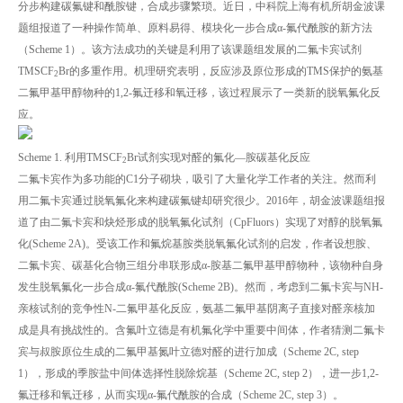
分步构建碳氟键和酰胺键，合成步骤繁琐。近日，中科院上海有机所胡金波课
题组报道了一种操作简单、原料易得、模块化一步合成α-氟代酰胺的新方法
（Scheme 1）。该方法成功的关键是利用了该课题组发展的二氟卡宾试剂
TMSCF
Br的多重作用。机理研究表明，反应涉及原位形成的TMS保护的氨基
2
二氟甲基甲醇物种的1,2-氟迁移和氧迁移，该过程展示了一类新的脱氧氟化反
应。
Scheme 1. 利用TMSCF
Br试剂实现对醛的氟化—胺碳基化反应
2
二氟卡宾作为多功能的C1分子砌块，吸引了大量化学工作者的关注。然而利
用二氟卡宾通过脱氧氟化来构建碳氟键却研究很少。2016年，胡金波课题组报
道了由二氟卡宾和炔烃形成的脱氧氟化试剂（CpFluors）实现了对醇的脱氧氟
化(Scheme 2A)。受该工作和氟烷基胺类脱氧氟化试剂的启发，作者设想胺、
二氟卡宾、碳基化合物三组分串联形成α-胺基二氟甲基甲醇物种，该物种自身
发生脱氧氟化一步合成α-氟代酰胺(Scheme 2B)。然而，考虑到二氟卡宾与NH-
亲核试剂的竞争性N-二氟甲基化反应，氨基二氟甲基阴离子直接对醛亲核加
成是具有挑战性的。含氟叶立德是有机氟化学中重要中间体，作者猜测二氟卡
宾与叔胺原位生成的二氟甲基氮叶立德对醛的进行加成（Scheme 2C, step
1），形成的季胺盐中间体选择性脱除烷基（Scheme 2C, step 2），进一步1,2-
氟迁移和氧迁移，从而实现α-氟代酰胺的合成（Scheme 2C, step 3）。