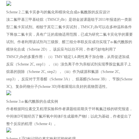
Scheme 2.二氟卡宾参与的氟化和模块化合成α-氟酰胺的反应设计
溴二氟甲基三甲基硅烷（TMSCF
Br）是胡金波课题组于2011年报道的一类新
2
型二氟卡宾试剂。相较于其它二氟卡宾试剂，TMSCF
Br可以在多种温和条件
2
下释放二氟卡宾，具有广泛的底物适用范围，已成为研究二氟卡宾化学的重要
试剂。作者利用该试剂与三级胺、醛三组分串联反应成功实现了α-氟代酰胺的
模块化合成（Scheme 2D）。该反应与以往不同，作者巧妙地利用了
+
TMSCF
Br的多重作用：（i）TMS
稳定1,4-两性离子加合物，从而促进加成
2
反应（Scheme 2C, step1），（ii）溴负离子作为亲核试剂实现季胺盐氮原子上
烷基的脱除（Scheme 2C, step2），（iii）作为碳源和氟源（Scheme 2C,
step3）。反应对于芳香醛（Scheme 3A）、烷基醛(Scheme 3B）、苄胺(Scheme
3C)、复杂药物分子(Scheme 3D)等都展现出良好的底物普适性。
Scheme 3.α-氟代酰胺的合成实例
作者根据同位素交叉机理实验和作者课题组前期关于环氧氟迁移的研究报道，
中间体D可能经历了氟环氧中间体F生成最终产物I；以此为基础，作者提出了
整个反应的机理（Scheme 4）。
18
Scheme 4.
O标记同位素实验和可能的机理