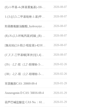
2026-08-07
(E)-1-甲基-4-(苯基重氮基)-1H-吡唑_(E)-1-methyl-4-(phenyldiazenyl)-1H-pyrazole_CAS:1621915-52-3
2026-08-07
1-{3-[(3,5-二甲基吡唑-1-基)甲基]-4-甲氧基苯基}-2,3,4,9-四氢-1H-吡啶并[3,4-b]吲哚_1-{3-[(3,5-dimethylpyrazol-1-yl)methyl]-4-methoxyphenyl}-2,3,4,9-tetrahydro-1H-pyrido[3,4-b]indole_CAS:1594931-46-0
2026-08-07
羟基酪氨酸油酸酯_hydroxytyrosyl oleate_CAS:611237-25-3
2026-08-07
(R)-N-(2,3-环氧丙基)吲哚_(R) N – (2,3-epoxypropyl) indolee_CAS:1919872-97-1
2026-08-07
[氯化铂(2,6-双(2-吡啶基)-4[1H]-吡啶酮)氯化物]_[Pt(2,6-bis(2-pyridyl)-4[1H]-pyridone)Cl]Cl_CAS:3036295-88-9
2026-08-07
(1′,3′,3′-三甲基螺[苯并[f][1,4]苯并噁嗪-3,2′-吲哚]-9-基) 4-丁氧基苯甲酸酯_(1′,3′,3′-trimethylspiro[benzo[f][1,4]benzoxazine-3,2′-indole]-9-yl) 4-butoxybenzoate_CAS:400020-54-4
2026-02-26
(3S）-2,2′-双（2,2′-联噻吩-5-基）-3,3′-联环烷_(3S)-2,2′-bis(2,2′-bithiophene-5-yl)-3,3′-bithianaphthene_CAS:1594931-46-0
2026-02-26
(3R）-2,2′-双（2,2′-联噻吩-5-基）-3,3′-联环烷_(3R)-2,2′-bis(2,2′-bithiophene-5-yl)-3,3′-bithianaphthene_CAS:1594931-42-6
2026-01-29
荜茇酰胺CAS: 20069-09-4
Anzurogenin D CAS: 56816-69-4
2026-01-29
2026-01-29
葫芦巴碱盐酸盐 CAS No.：6138-41-6