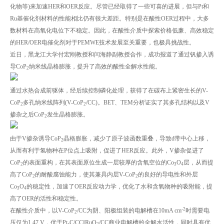
化物等)来加速HER和OER反应。尽管已经取得了一些可喜的进展，但与Pt和
Ru基催化剂材料的性能相比仍有很大差距。特别是在酸性OER过程中，大多
数材料在高氧化电位下不稳定。因此，在酸性介质中探索价格低廉、高效稳定
的HER/OER电催化剂对于PEMWE技术发展至关重要，也极具挑战性。
近日，黑龙江大学付宏刚教授和闫海静副教授合作，成功报道了通过钒掺入诱
导CoP
纳米线晶格膨胀，提升了高效的酸性全解水性能。
2
通过水热合成前驱体，经后续控制磷化处理，获得了在碳布上紧密生长的V-
CoP
多孔纳米线阵列(V-CoP
/CC)。BET、TEM分析证实了其多孔结构以及V
2
2
掺杂之后CoP
发生晶格膨胀。
2
由于V掺杂诱导CoP
晶格膨胀，减少了原子波函数重叠，导致d带中心上移，
2
从而有利于氢物种在P位点上吸附，促进了HER反应。此外，V掺杂促进了
CoP
的表面重构，在其表面原位生成一层较厚的含氧空位的Co
O
层，从而提
2
3
4
高了CoP
的耐酸腐蚀能力，使其兼具内层V-CoP
的良好的导电性和外层
2
2
Co
O
的稳定性，加速了OER反应动力学，优化了水和含氧物种的吸附能，提
3
4
高了OER的活性和稳定性。
-2
在酸性介质中，以V-CoP
/CC为阴、阳极组装的电解槽在10mA cm
时需要电
2
压仅为1.47 V，优于Pt-C/CC||RuO
/CC商业电解槽的全解水活性，同时具有优