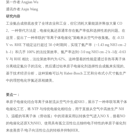
第一作者:Angjian Wu
通讯作者:Aiqin Wang
研究内容
工业氨合成彻底改变了全球农业和工业，但它消耗大量能源并释放大量 CO
2。一种替代方法是，电催化氮还原通常存在氨产率低和选择性差的问题。在
这里，提出了一种串联的“等离子体电催化”策略来从空气中收集氨。在 -0.33
V vs. RHE 下稳定运行超过 50 小时期间，实现了氨产率（~1.43 mg NH3 cm -2
h -1）和几乎 100% 的法拉第效率。氨产率达到~3.0 mg NH3 cm -2 h -1在 -0.63
V 与 RHE 相比，法拉第效率约为 62%。这种显着的性能是通过非热等离子体
分离稳定氮分子的活化，然后通过钴单原子电催化剂选择性合成氨来实现的。
基于技术经济分析，这种策略可以与 Haber-Bosch 工艺和分布式小尺寸氨生产
中的理想电化学氮还原相媲美。
要点一：
单原子电催化结合等离子体射流从空气中生成NH3，展示了一种串联等离子体
电催化工艺，将 NTP 与传统电催化相结合，用于直接从空气中高效生产 NH
3。温暖的等离子体（滑动弧）中的溶液采用以转换空气进入NO X，接着NO
的电催化还原X为NH3。使用具有孤立活性位点独特电子特性的单原子催化剂
来改善质子/电子向活性位点的转移并抑制HER。