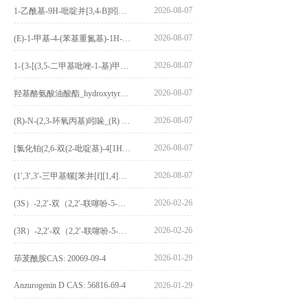
2026-08-07
1-乙酰基-9H-吡啶并[3,4-B]吲哚-3-羧酸_1-Acetyl-9H-pyrido[3,4-b]indole-3-carboxylic acid_CAS:73818-29-8
2026-08-07
(E)-1-甲基-4-(苯基重氮基)-1H-吡唑_(E)-1-methyl-4-(phenyldiazenyl)-1H-pyrazole_CAS:1621915-52-3
2026-08-07
1-{3-[(3,5-二甲基吡唑-1-基)甲基]-4-甲氧基苯基}-2,3,4,9-四氢-1H-吡啶并[3,4-b]吲哚_1-{3-[(3,5-dimethylpyrazol-1-yl)methyl]-4-methoxyphenyl}-2,3,4,9-tetrahydro-1H-pyrido[3,4-b]indole_CAS:1594931-46-0
2026-08-07
羟基酪氨酸油酸酯_hydroxytyrosyl oleate_CAS:611237-25-3
2026-08-07
(R)-N-(2,3-环氧丙基)吲哚_(R) N – (2,3-epoxypropyl) indolee_CAS:1919872-97-1
2026-08-07
[氯化铂(2,6-双(2-吡啶基)-4[1H]-吡啶酮)氯化物]_[Pt(2,6-bis(2-pyridyl)-4[1H]-pyridone)Cl]Cl_CAS:3036295-88-9
2026-08-07
(1′,3′,3′-三甲基螺[苯并[f][1,4]苯并噁嗪-3,2′-吲哚]-9-基) 4-丁氧基苯甲酸酯_(1′,3′,3′-trimethylspiro[benzo[f][1,4]benzoxazine-3,2′-indole]-9-yl) 4-butoxybenzoate_CAS:400020-54-4
2026-02-26
(3S）-2,2′-双（2,2′-联噻吩-5-基）-3,3′-联环烷_(3S)-2,2′-bis(2,2′-bithiophene-5-yl)-3,3′-bithianaphthene_CAS:1594931-46-0
2026-02-26
(3R）-2,2′-双（2,2′-联噻吩-5-基）-3,3′-联环烷_(3R)-2,2′-bis(2,2′-bithiophene-5-yl)-3,3′-bithianaphthene_CAS:1594931-42-6
2026-01-29
荜茇酰胺CAS: 20069-09-4
Anzurogenin D CAS: 56816-69-4
2026-01-29