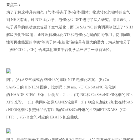
要点二：
为了了解这种具有四态（气体-等离子体-液体-固体）物质转化的独特的空气
到 NH 3路线，对 NTP 动力学、电催化和 DFT 进行了深入研究。结果表明，
电子诱导的振动激发促进了空气活化，而 Co SAs/NC 的协调调制促进了*NH3
解吸强化*H吸附。通过理解和优化NTP和电催化之间的协同作用，使用间歇
性可再生能源的串联“等离子体-电催化”策略具有巨大的潜力，为从惰性分子
（例如CO 2，CH）合成其他重要平台化学品开辟了一条新途径。
图1。(A)从空气模式合成NH 3的串联 NTP-电催化方案。(B) Co
SAs/NC 的 HR-TEM 图像。比例尺：20 nm。(C) Co SAs/NC 催化剂
的 HAADF-STEM 图像，比例尺：2 nm。(D) NC 和 Co SAs/NC 催化剂的 N1s
XPS 光谱。（E）共同K-边缘XANES轮廓和（F）联合K边缘ķ 2加权在钴SAS
/ NC催化剂和参照样品含有Co箔的CoO和Co卟啉的r2空间FT-EXAFS（CO-
PTT）。(G) R 空间对应的 EXAFS 拟合曲线。
图 2。基于等离子体-电催化策略的NH 3生产活性。(A) 等离子体射流和电解液