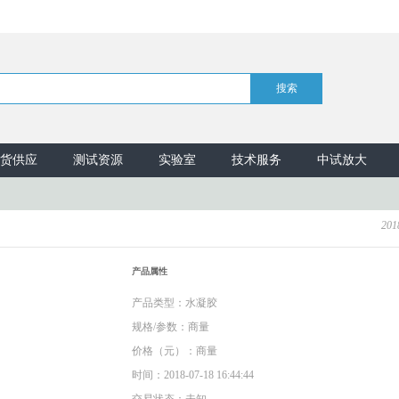
货供应
测试资源
实验室
技术服务
中试放大
201
产品属性
产品类型：水凝胶
规格/参数：商量
价格（元）：商量
时间：2018-07-18 16:44:44