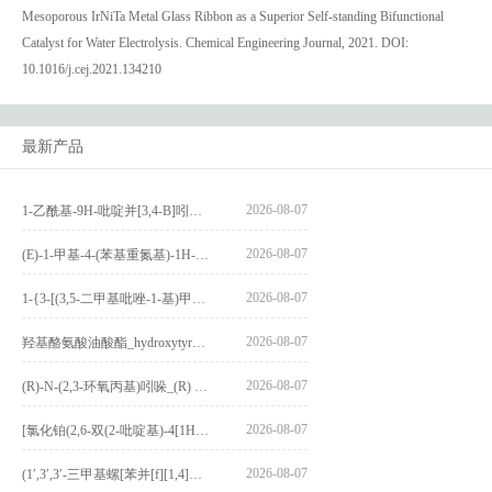
Mesoporous IrNiTa Metal Glass Ribbon as a Superior Self-standing Bifunctional
Catalyst for Water Electrolysis. Chemical Engineering Journal, 2021. DOI:
10.1016/j.cej.2021.134210
最新产品
2026-08-07
1-乙酰基-9H-吡啶并[3,4-B]吲哚-3-羧酸_1-Acetyl-9H-pyrido[3,4-b]indole-3-carboxylic acid_CAS:73818-29-8
2026-08-07
(E)-1-甲基-4-(苯基重氮基)-1H-吡唑_(E)-1-methyl-4-(phenyldiazenyl)-1H-pyrazole_CAS:1621915-52-3
2026-08-07
1-{3-[(3,5-二甲基吡唑-1-基)甲基]-4-甲氧基苯基}-2,3,4,9-四氢-1H-吡啶并[3,4-b]吲哚_1-{3-[(3,5-dimethylpyrazol-1-yl)methyl]-4-methoxyphenyl}-2,3,4,9-tetrahydro-1H-pyrido[3,4-b]indole_CAS:1594931-46-0
2026-08-07
羟基酪氨酸油酸酯_hydroxytyrosyl oleate_CAS:611237-25-3
2026-08-07
(R)-N-(2,3-环氧丙基)吲哚_(R) N – (2,3-epoxypropyl) indolee_CAS:1919872-97-1
2026-08-07
[氯化铂(2,6-双(2-吡啶基)-4[1H]-吡啶酮)氯化物]_[Pt(2,6-bis(2-pyridyl)-4[1H]-pyridone)Cl]Cl_CAS:3036295-88-9
2026-08-07
(1′,3′,3′-三甲基螺[苯并[f][1,4]苯并噁嗪-3,2′-吲哚]-9-基) 4-丁氧基苯甲酸酯_(1′,3′,3′-trimethylspiro[benzo[f][1,4]benzoxazine-3,2′-indole]-9-yl) 4-butoxybenzoate_CAS:400020-54-4