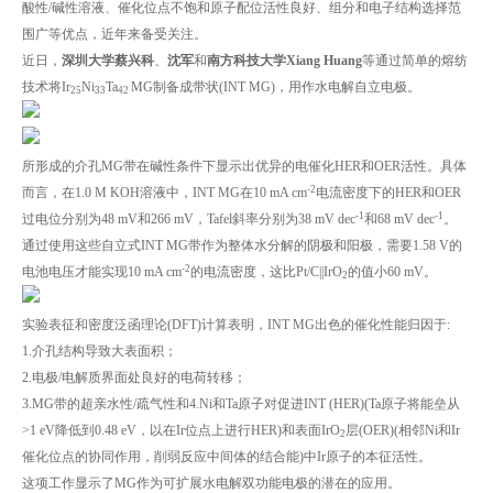
酸性/碱性溶液、催化位点不饱和原子配位活性良好、组分和电子结构选择范
围广等优点，近年来备受关注。
近日，
深圳大学蔡兴科
、
沈军
和
南方科技大学Xiang Huang
等通过简单的熔纺
技术将Ir
Ni
Ta
MG制备成带状(INT MG)，用作水电解自立电极。
25
33
42
所形成的介孔MG带在碱性条件下显示出优异的电催化HER和OER活性。具体
-2
而言，在1.0 M KOH溶液中，INT MG在10 mA cm
电流密度下的HER和OER
-1
-1
过电位分别为48 mV和266 mV，Tafel斜率分别为38 mV dec
和68 mV dec
。
通过使用这些自立式INT MG带作为整体水分解的阴极和阳极，需要1.58 V的
-2
电池电压才能实现10 mA cm
的电流密度，这比Pt/C||IrO
的值小60 mV。
2
实验表征和密度泛函理论(DFT)计算表明，INT MG出色的催化性能归因于:
1.介孔结构导致大表面积；
2.电极/电解质界面处良好的电荷转移；
3.MG带的超亲水性/疏气性和4.Ni和Ta原子对促进INT (HER)(Ta原子将能垒从
>1 eV降低到0.48 eV，以在Ir位点上进行HER)和表面IrO
层(OER)(相邻Ni和Ir
2
催化位点的协同作用，削弱反应中间体的结合能)中Ir原子的本征活性。
这项工作显示了MG作为可扩展水电解双功能电极的潜在的应用。