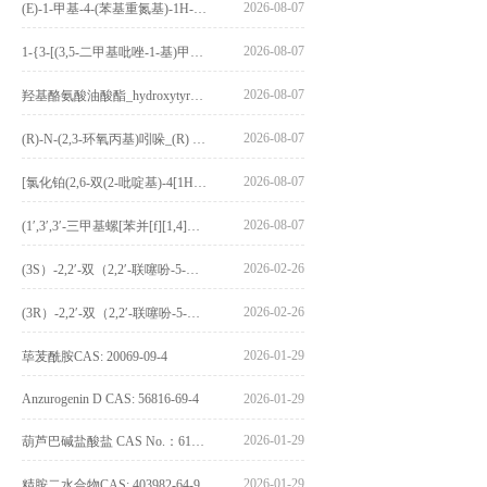
2026-08-07
(E)-1-甲基-4-(苯基重氮基)-1H-吡唑_(E)-1-methyl-4-(phenyldiazenyl)-1H-pyrazole_CAS:1621915-52-3
2026-08-07
1-{3-[(3,5-二甲基吡唑-1-基)甲基]-4-甲氧基苯基}-2,3,4,9-四氢-1H-吡啶并[3,4-b]吲哚_1-{3-[(3,5-dimethylpyrazol-1-yl)methyl]-4-methoxyphenyl}-2,3,4,9-tetrahydro-1H-pyrido[3,4-b]indole_CAS:1594931-46-0
2026-08-07
羟基酪氨酸油酸酯_hydroxytyrosyl oleate_CAS:611237-25-3
2026-08-07
(R)-N-(2,3-环氧丙基)吲哚_(R) N – (2,3-epoxypropyl) indolee_CAS:1919872-97-1
2026-08-07
[氯化铂(2,6-双(2-吡啶基)-4[1H]-吡啶酮)氯化物]_[Pt(2,6-bis(2-pyridyl)-4[1H]-pyridone)Cl]Cl_CAS:3036295-88-9
2026-08-07
(1′,3′,3′-三甲基螺[苯并[f][1,4]苯并噁嗪-3,2′-吲哚]-9-基) 4-丁氧基苯甲酸酯_(1′,3′,3′-trimethylspiro[benzo[f][1,4]benzoxazine-3,2′-indole]-9-yl) 4-butoxybenzoate_CAS:400020-54-4
2026-02-26
(3S）-2,2′-双（2,2′-联噻吩-5-基）-3,3′-联环烷_(3S)-2,2′-bis(2,2′-bithiophene-5-yl)-3,3′-bithianaphthene_CAS:1594931-46-0
2026-02-26
(3R）-2,2′-双（2,2′-联噻吩-5-基）-3,3′-联环烷_(3R)-2,2′-bis(2,2′-bithiophene-5-yl)-3,3′-bithianaphthene_CAS:1594931-42-6
2026-01-29
荜茇酰胺CAS: 20069-09-4
Anzurogenin D CAS: 56816-69-4
2026-01-29
2026-01-29
葫芦巴碱盐酸盐 CAS No.：6138-41-6
2026-01-29
精胺二水合物CAS: 403982-64-9