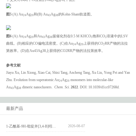
43
38
图
5
(A) Au
Ag
和(B) Au
Ag
的Kohn-Sham轨道图。
24
20
43
38
图
6
(A) Au
Ag
和Au
Ag
簇催化剂在0.5 M KHCO
饱和CO
溶液中的LSV
24
20
43
38
3
2
曲线。(B)相应的CO偏电流密度。(C)在Au
Ag
上获得的CO
RR产物的法拉
24
20
2
第效率。(D)在Au43Ag38上获得的CO2RR产物的法拉第效率。
参考文献
Jiayu Xu, Lin Xiong, Xiao Cai, Shisi Tang, Ancheng Tang, Xu Liu, Yong Pei and Yan
Zhu. Evolution from superatomic Au
Ag
monomers into molecular-like
24
20
Au
Ag
dimeric nanoclusters.
Chem. S
ci
.
2022
. DOI: 10.1039/d1cc07268d.
43
38
最新产品
2026-08-07
1-乙酰基-9H-吡啶并[3,4-B]吲哚-3-羧酸_1-Acetyl-9H-pyrido[3,4-b]indole-3-carboxylic acid_CAS:73818-29-8