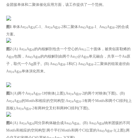
金团簇单体和二聚体催化应用方面，该工作提供了一个范例。
图1
单体Au
Ag
C-1、Au
Ag
-2和二聚体Au
Ag
-1
Au
Ag
-2的合成
24
20
24
20
43
38
、
43
38
方案。
图2
(A) Au
Ag
的内核解剖包含一个空心的Au
二十面体，被类似富勒烯的
24
20
12
Ag
包围，Au
Ag
的内核解剖由两个Au
@Ag
单元融合，共享一个Au原
20
43
38
12
20
子，取代一个Ag原子。(B) Au
Ag
-1和(C) Au
Ag
-2二聚体的组装途径由
43
38
43
38
Au
Ag
单体演化而来。
24
20
图
3
(A)两个Au
Ag
-1对映体(上图);Au
Ag
-2的两个对映体(下图)。(B)
24
20
24
20
Au
Ag
的Motifs和相应的空间构型:Au
Ag
-1有两个Motifs和两个Cl排列(上
24
20
24
20
面板);Au
Ag
-2有两种交叉钉和两种Cl排列(下图)。
24
20
图
4
(A) Au
Ag
同分异构体融合成Au
Ag
。(B) Au
Ag
纳米团簇的不同
24
20
43
38
43
38
Motifs和相应的空间构型:两个平行Motifs和两个Cl位置的Au
Ag
-1(上图);两
43
38
个交叉钉和两个Cl位置的Au
Ag
-2(下图)。