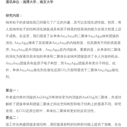
通讯单位：湘潭大学，南京大学
研究内容：
纳米粒子的多级组装已经吸引了广泛的兴趣，其可以实现先进性能。然而，将
人造纳米粒子的结构演化操纵成具有原子精度的组装体的能力在很大程度上还
不成熟。在这里，我们报道了从单体Au
Au
到二聚体Au
Ag
纳米团簇的
24
20
43
38
演化: Au
Ag
继承了其前驱体Au
Au
的内核框架，但其拥有不同的表面基
43
38
24
20
序; Au
Au
是外消旋体，Au
Ag
是内消旋体。重要的是，从单体到二聚体
24
20
43
38
的演化为探索目前未知的单体和二聚体合金纳米团簇提供了令人兴奋的机会。
Au
Au
团簇具有超原子电子构型，而Au
Ag
团簇具有类分子特征。此
24
20
43
38
外，单体Au
Au
催化剂在催化还原CO
方面明显优于二聚体Au
Ag
催化
24
20
2
43
38
剂。
要点一：
作者成功将外消旋的Au24Ag20单体转变为内消旋的Au43Ag28二聚体，并成功
解析了团簇单体和团簇二聚体之间在空间构型和电子结构上的显著不同。研究
发现，在CO2还原过程中，单体比二聚体有更好的反应活性。
要点二：
该工作在构建团簇多级结构，调控簇基材料的结构和功能上提供了策略。在合