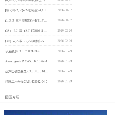
2026-08-07
[氯化铂(2,6-双(2-吡啶基)-4[1H]-吡啶酮)氯化物]_[Pt(2,6-bis(2-pyridyl)-4[1H]-pyridone)Cl]Cl_CAS:3036295-88-9
2026-08-07
(1′,3′,3′-三甲基螺[苯并[f][1,4]苯并噁嗪-3,2′-吲哚]-9-基) 4-丁氧基苯甲酸酯_(1′,3′,3′-trimethylspiro[benzo[f][1,4]benzoxazine-3,2′-indole]-9-yl) 4-butoxybenzoate_CAS:400020-54-4
2026-02-26
(3S）-2,2′-双（2,2′-联噻吩-5-基）-3,3′-联环烷_(3S)-2,2′-bis(2,2′-bithiophene-5-yl)-3,3′-bithianaphthene_CAS:1594931-46-0
2026-02-26
(3R）-2,2′-双（2,2′-联噻吩-5-基）-3,3′-联环烷_(3R)-2,2′-bis(2,2′-bithiophene-5-yl)-3,3′-bithianaphthene_CAS:1594931-42-6
2026-01-29
荜茇酰胺CAS: 20069-09-4
Anzurogenin D CAS: 56816-69-4
2026-01-29
2026-01-29
葫芦巴碱盐酸盐 CAS No.：6138-41-6
2026-01-29
精胺二水合物CAS: 403982-64-9
园区介绍