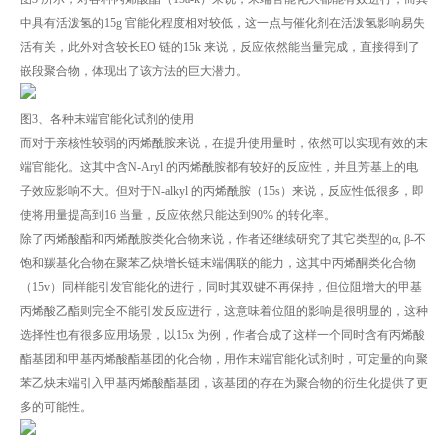
中具有活泼氢的15g 官能化程度相对较低，这一点与催化剂在活泼氢影响易失
活有关，此外对含较长EO 链的15k 来说，反应依然能当量完成，直接得到了
嵌段聚合物，体现出了该方法的巨大潜力。
图3、各种末端官能化试剂的使用
而对于亲核性较弱的丙烯酰胺来说，在提升使用量时，依然可以实现有效的末
端官能化。这其中含N-Aryl 的丙烯酰胺都有较好的反应性，并且芳基上的电
子效应影响不大。但对于N-alkyl 的丙烯酰胺（15s）来说，反应性低很多，即
使将用量提高到16 当量，反应依然只能达到90% 的转化率。
除了丙烯酸酯和丙烯酰胺类化合物来说，作者还继续研究了其它类型的α, β-不
饱和羰基化合物在聚苯乙炔增长链末端偶联的能力，这其中丙烯酮类化合物
（15v）同样能引发官能化的进行，同时其双键不再保持，但位阻增大的甲基
丙烯酸乙酯则完全不能引发反应进行，这意味着位阻的影响是很明显的，这种
选择性也有很多应用场景，以15x 为例，作者合成了这样一个同时含有丙烯酸
酯基团和甲基丙烯酸酯基团的化合物，用作末端官能化试剂时，可定量的向聚
苯乙炔末端引入甲基丙烯酸酯基团，该基团的存在为聚合物的衍生化提供了更
多的可能性。