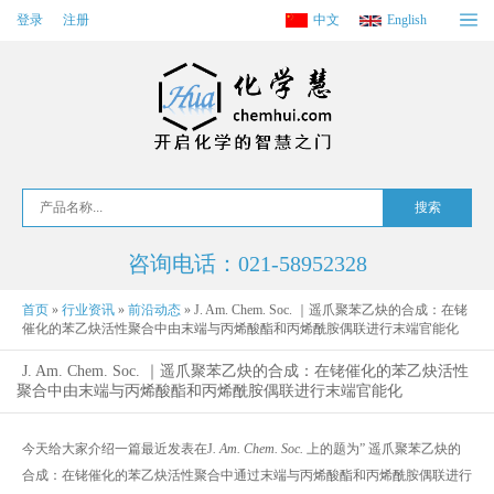
登录
注册
中文
English
咨询电话：021-58952328
首页
»
行业资讯
»
前沿动态
»
J. Am. Chem. Soc. ｜遥爪聚苯乙炔的合成：在铑
催化的苯乙炔活性聚合中由末端与丙烯酸酯和丙烯酰胺偶联进行末端官能化
J. Am. Chem. Soc. ｜遥爪聚苯乙炔的合成：在铑催化的苯乙炔活性
聚合中由末端与丙烯酸酯和丙烯酰胺偶联进行末端官能化
今天给大家介绍一篇最近发表在J
. Am. Chem. Soc.
上的题为” 遥爪聚苯乙炔的
合成：在铑催化的苯乙炔活性聚合中通过末端与丙烯酸酯和丙烯酰胺偶联进行