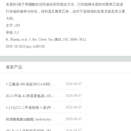
发展的J基于苯硼酸的活性催化和官能化方法，已经能够全面的对聚苯乙炔进
行末端的修饰与转化，得到遥爪聚苯乙炔，这对于该领域的发展无疑是意义重
大的。
文字 | ZH
审核 | LJ
K. Maeda, et al.
J. Am. Chem. Soc.
2021
,
143
, 3604−3612.
DOI: 10.1021/jacs.1c00150.
最新产品
2026-08-07
1-乙酰基-9H-吡啶并[3,4-B]吲哚-3-羧酸_1-Acetyl-9H-pyrido[3,4-b]indole-3-carboxylic acid_CAS:73818-29-8
2026-08-07
(E)-1-甲基-4-(苯基重氮基)-1H-吡唑_(E)-1-methyl-4-(phenyldiazenyl)-1H-pyrazole_CAS:1621915-52-3
2026-08-07
1-{3-[(3,5-二甲基吡唑-1-基)甲基]-4-甲氧基苯基}-2,3,4,9-四氢-1H-吡啶并[3,4-b]吲哚_1-{3-[(3,5-dimethylpyrazol-1-yl)methyl]-4-methoxyphenyl}-2,3,4,9-tetrahydro-1H-pyrido[3,4-b]indole_CAS:1594931-46-0
2026-08-07
羟基酪氨酸油酸酯_hydroxytyrosyl oleate_CAS:611237-25-3
2026-08-07
(R)-N-(2,3-环氧丙基)吲哚_(R) N – (2,3-epoxypropyl) indolee_CAS:1919872-97-1