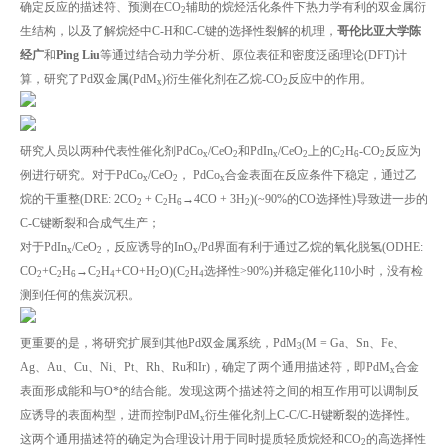
确定反应的描述符、预测在CO
辅助的烷烃活化条件下热力学有利的双金属衍
2
生结构，以及了解烷烃中C-H和C-C键的选择性裂解的机理，
哥伦比亚大学陈
经广
和
Ping Liu
等通过结合动力学分析、原位表征和密度泛函理论(DFT)计
算，研究了Pd双金属(PdM
)衍生催化剂在乙烷-CO
反应中的作用。
x
2
研究人员以两种代表性催化剂PdCo
/CeO
和PdIn
/CeO
上的C
H
-CO
反应为
x
2
x
2
2
6
2
例进行研究。对于PdCo
/CeO
， PdCo
合金表面在反应条件下稳定，通过乙
x
2
x
烷的干重整(DRE: 2CO
+ C
H
→4CO + 3H
)(~90%的CO选择性)导致进一步的
2
2
6
2
C-C键断裂和合成气生产；
对于PdIn
/CeO
，反应诱导的InO
/Pd界面有利于通过乙烷的氧化脱氢(ODHE:
x
2
x
CO
+C
H
→C
H
+CO+H
O)(C
H
选择性>90%)并稳定催化110小时，没有检
2
2
6
2
4
2
2
4
测到任何的焦炭沉积。
更重要的是，将研究扩展到其他Pd双金属系统，PdM
(M = Ga、Sn、Fe、
3
Ag、Au、Cu、Ni、Pt、Rh、Ru和Ir)，确定了两个通用描述符，即PdM
合金
x
表面形成能和与O*的结合能。发现这两个描述符之间的相互作用可以调制反
应诱导的表面构型，进而控制PdM
衍生催化剂上C-C/C-H键断裂的选择性。
x
这两个通用描述符的确定为合理设计用于同时提质轻质烷烃和CO
的高选择性
2