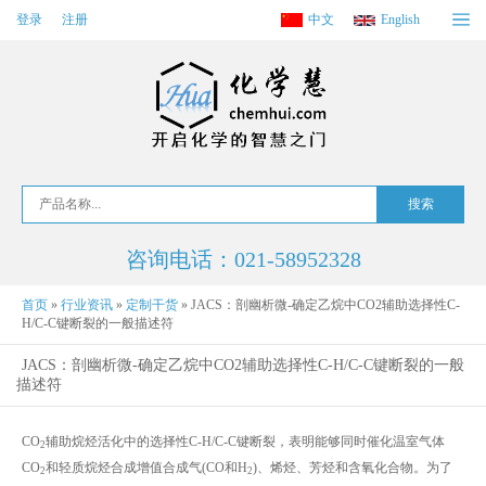
登录
注册
中文
English
咨询电话：021-58952328
首页
»
行业资讯
»
定制干货
»
JACS：剖幽析微-确定乙烷中CO2辅助选择性C-
H/C-C键断裂的一般描述符
JACS：剖幽析微-确定乙烷中CO2辅助选择性C-H/C-C键断裂的一般
描述符
CO
辅助烷烃活化中的选择性C-H/C-C键断裂，表明能够同时催化温室气体
2
CO
和轻质烷烃合成增值合成气(CO和H
)、烯烃、芳烃和含氧化合物。为了
2
2