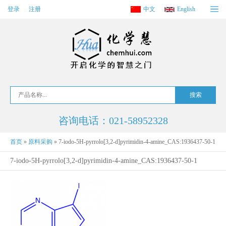
登录
注册
中文
English
咨询电话：021-58952328
首页
»
原料采购
»
7-iodo-5H-pyrrolo[3,2-d]pyrimidin-4-amine_CAS:1936437-50-1
7-iodo-5H-pyrrolo[3,2-d]pyrimidin-4-amine_CAS:1936437-50-1