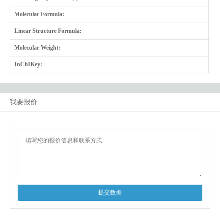
Molecular Formula:
C
6
Linear Structure Formula:
C
6
Molecular Weight:
26
InChIKey:
I
我要报价
提交数据