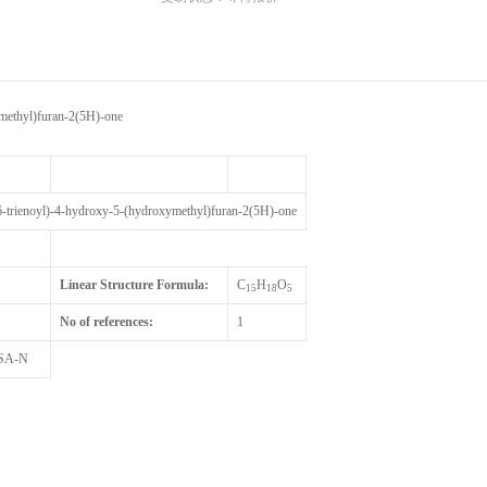
ymethyl)furan-2(5H)-one
,6-trienoyl)-4-hydroxy-5-(hydroxymethyl)furan-2(5H)-one
Linear Structure Formula:
C
H
O
15
18
5
No of references:
1
SA-N