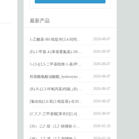
最新产品
2026-08-07
1-乙酰基-9H-吡啶并[3,4-B]吲哚-3-羧酸_1-Acetyl-9H-pyrido[3,4-b]indole-3-carboxylic acid_CAS:73818-29-8
2026-08-07
(E)-1-甲基-4-(苯基重氮基)-1H-吡唑_(E)-1-methyl-4-(phenyldiazenyl)-1H-pyrazole_CAS:1621915-52-3
2026-08-07
1-{3-[(3,5-二甲基吡唑-1-基)甲基]-4-甲氧基苯基}-2,3,4,9-四氢-1H-吡啶并[3,4-b]吲哚_1-{3-[(3,5-dimethylpyrazol-1-yl)methyl]-4-methoxyphenyl}-2,3,4,9-tetrahydro-1H-pyrido[3,4-b]indole_CAS:1594931-46-0
2026-08-07
羟基酪氨酸油酸酯_hydroxytyrosyl oleate_CAS:611237-25-3
2026-08-07
(R)-N-(2,3-环氧丙基)吲哚_(R) N – (2,3-epoxypropyl) indolee_CAS:1919872-97-1
2026-08-07
[氯化铂(2,6-双(2-吡啶基)-4[1H]-吡啶酮)氯化物]_[Pt(2,6-bis(2-pyridyl)-4[1H]-pyridone)Cl]Cl_CAS:3036295-88-9
2026-08-07
(1′,3′,3′-三甲基螺[苯并[f][1,4]苯并噁嗪-3,2′-吲哚]-9-基) 4-丁氧基苯甲酸酯_(1′,3′,3′-trimethylspiro[benzo[f][1,4]benzoxazine-3,2′-indole]-9-yl) 4-butoxybenzoate_CAS:400020-54-4
2026-02-26
(3S）-2,2′-双（2,2′-联噻吩-5-基）-3,3′-联环烷_(3S)-2,2′-bis(2,2′-bithiophene-5-yl)-3,3′-bithianaphthene_CAS:1594931-46-0
2026-02-26
(3R）-2,2′-双（2,2′-联噻吩-5-基）-3,3′-联环烷_(3R)-2,2′-bis(2,2′-bithiophene-5-yl)-3,3′-bithianaphthene_CAS:1594931-42-6