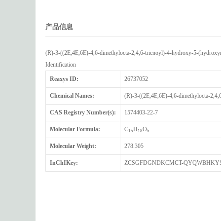
产品信息
(R)-3-((2E,4E,6E)-4,6-dimethylocta-2,4,6-trienoyl)-4-hydroxy-5-(hydrox
Identification
Reaxys ID:
26737052
Chemical Names:
(R)-3-((2E,4E,6E)-4,6-dimethylocta-2,4
CAS Registry Number(s):
1574403-22-7
Molecular Formula:
C
H
O
15
18
5
Molecular Weight:
278.305
InChIKey:
ZCSGFDGNDKCMCT-QYQWBHKY