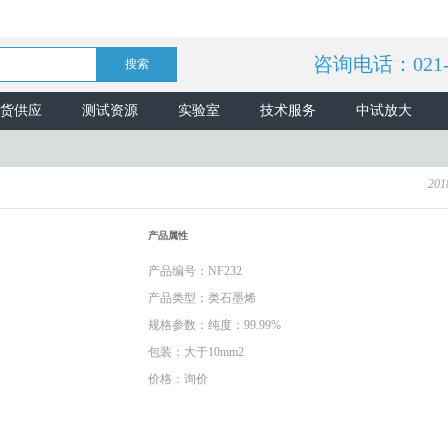
咨询电话：021-5
货供应
测试资源
实验室
技术服务
中试放大
201
产品属性
产品编号：NF232
产品类型：类石墨烯
规格参数：纯度：99.99%
包装：大于10mm2
价格：询价