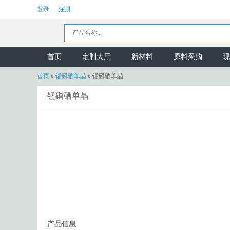
登录
注册
首页
定制大厅
新材料
原料采购
现
首页
»
锰磷硒单晶
»
锰磷硒单晶
锰磷硒单晶
产品信息