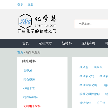
登录
注册
首页
定制大厅
新材料
原料采购
现
首页
» 纳米氧化钼
纳米材料
纳米金
纳米银
石墨烯
纳米氧化钨
纳米
类石墨烯
纳米氢氧化镍
钛
碳纳米管
羧基化磁性微球
特殊碳材料
铁纳米线
分子筛
无机纳米材料