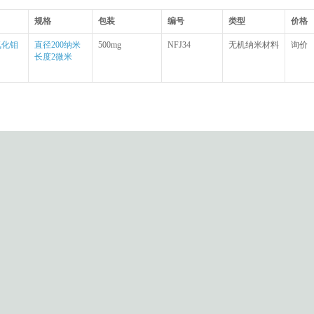
规格
包装
编号
类型
价格
s氧化钼
直径200纳米
500mg
NFJ34
无机纳米材料
询价
长度2微米