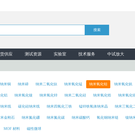
货供应
测试资源
实验室
技术服务
中试放大
纳米铜
纳米碲
纳米二氧化钛
纳米氧化锰
纳米氧化钼
纳米氧化钒
氧化铝
纳米氧化镍
纳米氧化锌
纳米二氧化硅
纳米氧化锆
纳米氧化
酸纳米线
碳化硅纳米线
纳米四氧化三铁
锰锌铁氧体纳米晶
纳米三氧化
纳米金刚石
纳米氮化硼
纳米氮化碳
纳米碳酸钙
氧化铜纳米链
镍纳
MOF 材料
磁性微球