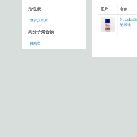
活性炭
图片
名称
Novarial
电容活性炭
纳米线
高分子聚合物
树酯类