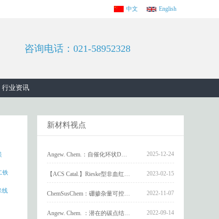
中文
English
咨询电话：021-58952328
行业资讯
新材料视点
2025-12-24
Angew. Chem.：自催化环状DNA驱动的等离子体CRISPR/Cas12a平台用于非核酸靶标检测
镁
二铁
2023-02-15
【ACS Catal.】Rieske型非血红素铁酶Stc2催化的光驱动氧化脱甲基反应
米线
2022-11-07
ChemSusChem：硼掺杂量可控的碳包覆磷酸钒钠正极材料用于快速、稳定的钠存储
2022-09-14
Angew. Chem. ：潜在的碳点结构简化模型——单晶态有机纳米点