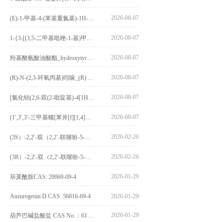
2026-08-07
(E)-1-甲基-4-(苯基重氮基)-1H-吡唑_(E)-1-methyl-4-(phenyldiazenyl)-1H-pyrazole_CAS:1621915-52-3
2026-08-07
1-{3-[(3,5-二甲基吡唑-1-基)甲基]-4-甲氧基苯基}-2,3,4,9-四氢-1H-吡啶并[3,4-b]吲哚_1-{3-[(3,5-dimethylpyrazol-1-yl)methyl]-4-methoxyphenyl}-2,3,4,9-tetrahydro-1H-pyrido[3,4-b]indole_CAS:1594931-46-0
2026-08-07
羟基酪氨酸油酸酯_hydroxytyrosyl oleate_CAS:611237-25-3
2026-08-07
(R)-N-(2,3-环氧丙基)吲哚_(R) N – (2,3-epoxypropyl) indolee_CAS:1919872-97-1
2026-08-07
[氯化铂(2,6-双(2-吡啶基)-4[1H]-吡啶酮)氯化物]_[Pt(2,6-bis(2-pyridyl)-4[1H]-pyridone)Cl]Cl_CAS:3036295-88-9
2026-08-07
(1′,3′,3′-三甲基螺[苯并[f][1,4]苯并噁嗪-3,2′-吲哚]-9-基) 4-丁氧基苯甲酸酯_(1′,3′,3′-trimethylspiro[benzo[f][1,4]benzoxazine-3,2′-indole]-9-yl) 4-butoxybenzoate_CAS:400020-54-4
2026-02-26
(3S）-2,2′-双（2,2′-联噻吩-5-基）-3,3′-联环烷_(3S)-2,2′-bis(2,2′-bithiophene-5-yl)-3,3′-bithianaphthene_CAS:1594931-46-0
2026-02-26
(3R）-2,2′-双（2,2′-联噻吩-5-基）-3,3′-联环烷_(3R)-2,2′-bis(2,2′-bithiophene-5-yl)-3,3′-bithianaphthene_CAS:1594931-42-6
2026-01-29
荜茇酰胺CAS: 20069-09-4
Anzurogenin D CAS: 56816-69-4
2026-01-29
2026-01-29
葫芦巴碱盐酸盐 CAS No.：6138-41-6