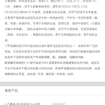
可燃液体。和水发生反应。密度1.4；沸点106 °C；闪点-31 °C；折光率1.47-
1.48 。溶解性：溶于大多数有机溶剂，通常在CH2Cl2, CHCl3, CCl4,
ClCH2CH2Cl和MeCN 中使用。高度吸水性化合物，对空气和湿气非常敏感。
主要用于脱烷基化及相关反应中的一种高效试剂，可作为一些活性基团（氨
基、羟基）的保护剂，可用于头孢的合成。使用注意：储存中易变红（主要是
分解出单质碘），因此在储存中加入铜粉。在空气中易发烟，且使溶液发红
（原因：与水反应）；重要的合成试剂，用于头孢他啶的合成；用于有机合
成。
三甲基碘硅烷(TMSI)是有机合成中最常见的反应试剂之一，有着非常广泛的
用途。它具有许多其它试剂不可替代的性质和功能，特别是它能够在极其温和
的条件下选择性地和高产率地断裂醚、酯、碳酸酯、缩酮和内酯。
断裂醚官能团的C-O 键可能是TMSI 最重要和应用最频繁的化学功能。该反应
可在中性条件下数分钟至数小时内完成，即使甲基醚也给出很好的结果。烷基
被断裂的次序是：叔烃基 >苄基 >烯丙基 >仲烃基 >伯烃。
最新产品
2026-08-07
1-乙酰基-9H-吡啶并[3,4-B]吲哚-3-羧酸_1-Acetyl-9H-pyrido[3,4-b]indole-3-carboxylic acid_CAS:73818-29-8