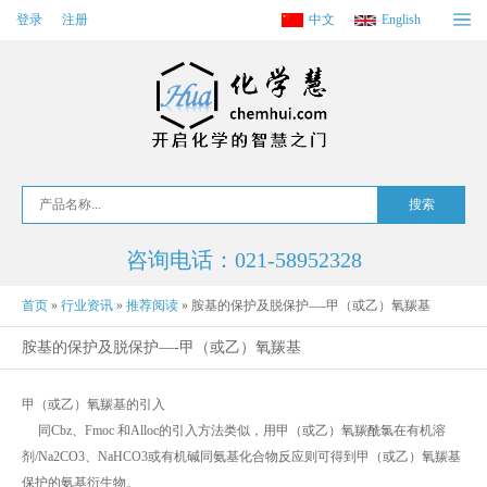
登录
注册
中文
English
咨询电话：021-58952328
首页
»
行业资讯
»
推荐阅读
»
胺基的保护及脱保护—-甲（或乙）氧羰基
胺基的保护及脱保护—-甲（或乙）氧羰基
甲（或乙）氧羰基的引入
同Cbz、Fmoc 和Alloc的引入方法类似，用甲（或乙）氧羰酰氯在有机溶
剂/Na2CO3、NaHCO3或有机碱同氨基化合物反应则可得到甲（或乙）氧羰基
保护的氨基衍生物。