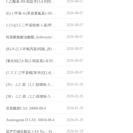
2026-08-07
1-乙酰基-9H-吡啶并[3,4-B]吲哚-3-羧酸_1-Acetyl-9H-pyrido[3,4-b]indole-3-carboxylic acid_CAS:73818-29-8
2026-08-07
(E)-1-甲基-4-(苯基重氮基)-1H-吡唑_(E)-1-methyl-4-(phenyldiazenyl)-1H-pyrazole_CAS:1621915-52-3
2026-08-07
1-{3-[(3,5-二甲基吡唑-1-基)甲基]-4-甲氧基苯基}-2,3,4,9-四氢-1H-吡啶并[3,4-b]吲哚_1-{3-[(3,5-dimethylpyrazol-1-yl)methyl]-4-methoxyphenyl}-2,3,4,9-tetrahydro-1H-pyrido[3,4-b]indole_CAS:1594931-46-0
2026-08-07
羟基酪氨酸油酸酯_hydroxytyrosyl oleate_CAS:611237-25-3
2026-08-07
(R)-N-(2,3-环氧丙基)吲哚_(R) N – (2,3-epoxypropyl) indolee_CAS:1919872-97-1
2026-08-07
[氯化铂(2,6-双(2-吡啶基)-4[1H]-吡啶酮)氯化物]_[Pt(2,6-bis(2-pyridyl)-4[1H]-pyridone)Cl]Cl_CAS:3036295-88-9
2026-08-07
(1′,3′,3′-三甲基螺[苯并[f][1,4]苯并噁嗪-3,2′-吲哚]-9-基) 4-丁氧基苯甲酸酯_(1′,3′,3′-trimethylspiro[benzo[f][1,4]benzoxazine-3,2′-indole]-9-yl) 4-butoxybenzoate_CAS:400020-54-4
2026-02-26
(3S）-2,2′-双（2,2′-联噻吩-5-基）-3,3′-联环烷_(3S)-2,2′-bis(2,2′-bithiophene-5-yl)-3,3′-bithianaphthene_CAS:1594931-46-0
2026-02-26
(3R）-2,2′-双（2,2′-联噻吩-5-基）-3,3′-联环烷_(3R)-2,2′-bis(2,2′-bithiophene-5-yl)-3,3′-bithianaphthene_CAS:1594931-42-6
2026-01-29
荜茇酰胺CAS: 20069-09-4
Anzurogenin D CAS: 56816-69-4
2026-01-29
2026-01-29
葫芦巴碱盐酸盐 CAS No.：6138-41-6