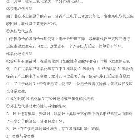
盐，其中，吡啶三氧化硫为一个好的磺化试剂。
②亲电取代反应
由于吡啶环上氮原子的存在，使得环上电子云密度比苯低，发生亲电取代反应
较困难，取代基主要进攻3位C。
③亲核取代反应
由于氮原子的吸电子作用使环上电子云密度下降，亲核取代反应更容易进行，
反应主要发生在2、4位C。这里还有一个齐齐巴宾反应，简单看下即可。
④氧化还原反应
吡啶环带有侧链时，在强氧化剂（如酸性高锰酸钾溶液）作用下发生侧链氧
化，而在过氧酸或环氧化氢存在下生成吡啶-N-氧化物。生成的吡啶-N-氧化物
提高了环上的电子云密度，尤其2、4位显著升高，使亲电取代反应更容易发
生；又由于此时N上带有正电荷，使得2、4位电子云密度降低，亲核取代反应
也容易发生。
生成的吡啶-N-氧化物又可经过还原或三氯化磷脱去氧。
⑤环上取代基对水溶性与碱性的影响
A、环上连有氨基、羟基时，吡啶环上氮原子它们当中的氢形成氢键从而阻碍
了与水分子的缔合，使溶解度下降。
B、环上存在供电基时碱性增强，存在吸电基时碱性减弱。
2、喹啉与异喹啉