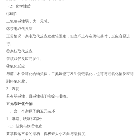
（2）化学性质
①碱性
二氮嗪碱性弱，为一元碱。
②亲电取代反应
正常情况下亲电取代反应发生较困难，但当环上存在供电基时，反应容易进
行。
③亲核取代反应
亲核取代反应易发生。
④氧化反应
与前几种杂环化合物类似，二氮嗪也可发生侧链氧化，也可与过氧化物反应得
到N-氧化物。
2、喋啶
具有弱碱性，且碱性强于嘧啶与吡嗪。
五元杂环化合物
一、含一个杂原子的五元杂环
1、吡咯、呋喃和噻吩
（1）结构与物理性质
要掌握这三者的结构、偶极矩大小方向与溶解度。