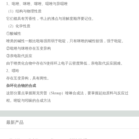
1、吡唑、咪唑、噻唑、噁唑与异噁唑
（1）结构与物理性质
它们都具有芳香性，书上的沸点与溶解度顺序要记住。
（2）化学性质
①酸碱性
唑类的碱性一般比吡咯强而弱于吡啶，只有咪唑的碱性较强，强于吡啶。
②吡唑与咪唑存在互变异构
③亲电取代反应
由于唑类化合物中存在N使得环上电子云密度降低，亲电取代反应困难。
2、嘌呤
存在互变异构，具有两性。
杂环化合物的合成
这部分重点掌握斯克劳普（Skraup）喹啉合成法，要掌握起始原料与反应过
程。嘧啶与吲哚的合成方法
最新产品