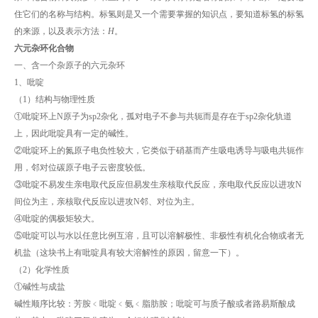
住它们的名称与结构。标氢则是又一个需要掌握的知识点，要知道标氢的标氢
的来源，以及表示方法：
H
。
六元杂环化合物
一、含一个杂原子的六元杂环
1、吡啶
（1）结构与物理性质
①吡啶环上N原子为sp2杂化，孤对电子不参与共轭而是存在于sp2杂化轨道
上，因此吡啶具有一定的碱性。
②吡啶环上的氮原子电负性较大，它类似于硝基而产生吸电诱导与吸电共轭作
用，邻对位碳原子电子云密度较低。
③吡啶不易发生亲电取代反应但易发生亲核取代反应，亲电取代反应以进攻N
间位为主，亲核取代反应以进攻N邻、对位为主。
④吡啶的偶极矩较大。
⑤吡啶可以与水以任意比例互溶，且可以溶解极性、非极性有机化合物或者无
机盐（这块书上有吡啶具有较大溶解性的原因，留意一下）。
（2）化学性质
①碱性与成盐
碱性顺序比较：芳胺﹤吡啶﹤氨﹤脂肪胺；吡啶可与质子酸或者路易斯酸成