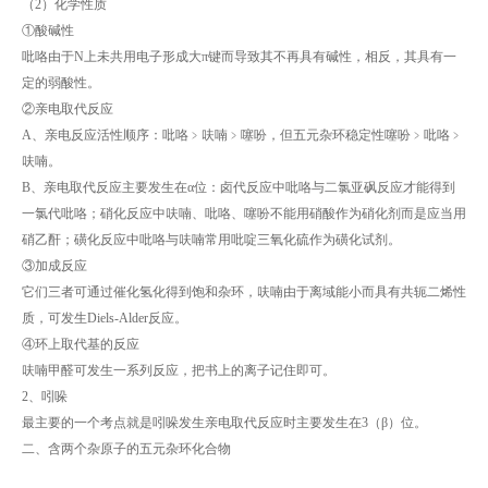
（2）化学性质
①酸碱性
吡咯由于N上未共用电子形成大π键而导致其不再具有碱性，相反，其具有一
定的弱酸性。
②亲电取代反应
A、亲电反应活性顺序：吡咯﹥呋喃﹥噻吩，但五元杂环稳定性噻吩﹥吡咯﹥
呋喃。
B、亲电取代反应主要发生在α位：卤代反应中吡咯与二氯亚砜反应才能得到
一氯代吡咯；硝化反应中呋喃、吡咯、噻吩不能用硝酸作为硝化剂而是应当用
硝乙酐；磺化反应中吡咯与呋喃常用吡啶三氧化硫作为磺化试剂。
③加成反应
它们三者可通过催化氢化得到饱和杂环，呋喃由于离域能小而具有共轭二烯性
质，可发生Diels-Alder反应。
④环上取代基的反应
呋喃甲醛可发生一系列反应，把书上的离子记住即可。
2、吲哚
最主要的一个考点就是吲哚发生亲电取代反应时主要发生在3（β）位。
二、含两个杂原子的五元杂环化合物