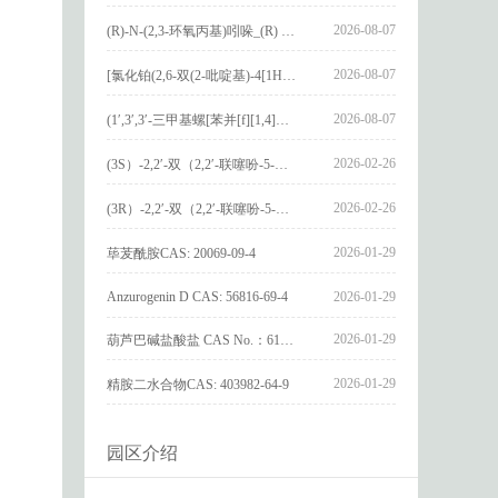
2026-08-07
(R)-N-(2,3-环氧丙基)吲哚_(R) N – (2,3-epoxypropyl) indolee_CAS:1919872-97-1
2026-08-07
[氯化铂(2,6-双(2-吡啶基)-4[1H]-吡啶酮)氯化物]_[Pt(2,6-bis(2-pyridyl)-4[1H]-pyridone)Cl]Cl_CAS:3036295-88-9
2026-08-07
(1′,3′,3′-三甲基螺[苯并[f][1,4]苯并噁嗪-3,2′-吲哚]-9-基) 4-丁氧基苯甲酸酯_(1′,3′,3′-trimethylspiro[benzo[f][1,4]benzoxazine-3,2′-indole]-9-yl) 4-butoxybenzoate_CAS:400020-54-4
2026-02-26
(3S）-2,2′-双（2,2′-联噻吩-5-基）-3,3′-联环烷_(3S)-2,2′-bis(2,2′-bithiophene-5-yl)-3,3′-bithianaphthene_CAS:1594931-46-0
2026-02-26
(3R）-2,2′-双（2,2′-联噻吩-5-基）-3,3′-联环烷_(3R)-2,2′-bis(2,2′-bithiophene-5-yl)-3,3′-bithianaphthene_CAS:1594931-42-6
2026-01-29
荜茇酰胺CAS: 20069-09-4
Anzurogenin D CAS: 56816-69-4
2026-01-29
2026-01-29
葫芦巴碱盐酸盐 CAS No.：6138-41-6
2026-01-29
精胺二水合物CAS: 403982-64-9
园区介绍