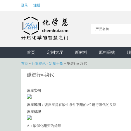
登录
注册
首页
定制大厅
新材料
原料采购
现
首页
»
行业资讯
»
定制干货
»
酮进行α-溴代
酮进行α-溴代
反应实例
反应说明：
该反应是在酸性条件下酮的α位进行溴代的反应
反应机理
A：酸催化酮变为烯醇