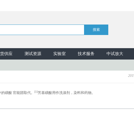
货供应
测试资源
实验室
技术服务
中试放大
201
[1]
的磺酸 官能团取代。
芳基磺酸用作洗涤剂，染料和药物。