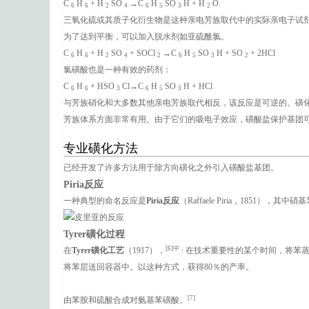
C
H
+ H
SO
→C
H
SO
H + H
O.
6
6
2
4
6
5
3
2
三氧化硫或其质子化衍生物是这种亲电芳族取代中的实际亲电子试
为了达到平衡，可以加入脱水剂如亚硫酰氯。
C
H
+ H
SO
+ SOCl
→C
H
SO
H + SO
+ 2HCl
6
6
2
4
2
6
5
3
2
氯磺酸也是一种有效的药剂：
C
H
+ HSO
Cl→C
H
SO
H + HCl
6
6
3
6
5
3
与芳族硝化和大多数其他亲电芳族取代相反，该反应是可逆的。磺
芳族体系方面非常有用。由于它们的吸电子效应，磺酸盐保护基团
专业磺化方法
已经开发了许多方法用于除方向磺化之外引入磺酸盐基团。
Piria反应
一种典型的命名反应是
Piria反应
（Raffaele Piria，185
Tyrer磺化过程
[6]中，
在
Tyrer磺化工艺
（1917），
在技​​术重要性的某个时间，将苯
将苯层送回容器中。以这种方式，获得80％的产率。
[7]
由苯胺和硫酸合成对氨基苯磺酸。