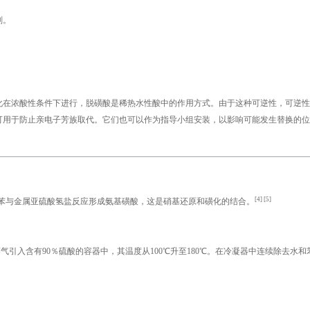
剂。
化在浓酸性条件下进行，脱磺酸是稀热水性酸中的作用方式。由于这种可逆性，可逆性
可用于防止亲电子芳族取代。它们也可以作为指导小组安装，以影响可能发生替换的位
[4]
[5]
1），其中硝基苯与金属亚硫酸氢盐反应形成氨基磺酸，这是硝基还原和磺化的结合。
蒸气引入含有90％硫酸的容器中，其温度从100℃升至180℃。在冷凝器中连续除去水和