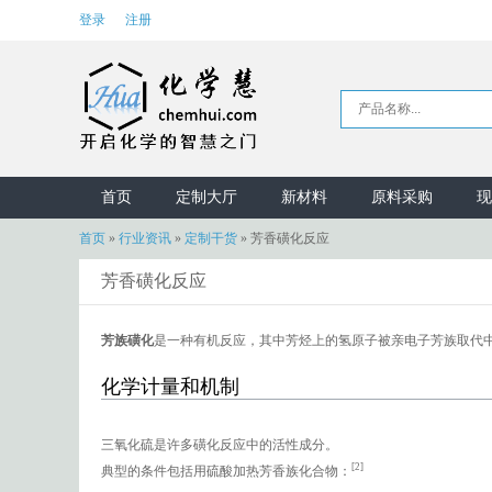
登录
注册
首页
定制大厅
新材料
原料采购
现
首页
»
行业资讯
»
定制干货
»
芳香磺化反应
芳香磺化反应
芳族磺化
是一种有机反应，其中芳烃上的氢原子被亲电子芳族取代中
化学计量和机制
三氧化硫是许多磺化反应中的活性成分。
[2]
典型的条件包括用硫酸加热芳香族化合物：