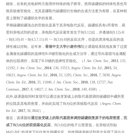
砌块，在有机光电材料方面用作特殊的电子阱等。然而碳硼烷的特殊性质也导
致其较难官能化，尤其是硼取代碳硼烷衍生物的合成方法更为有限，在某种程
度上限制了碳硼烷化学的发展。
早期碳硼烷硼顶点的官能化是基于其亲电取代反应。碳硼烷具有σ芳香性，易
受到亲电试剂的进攻，亲电取代反应最常发生于B(9,12)位，并遵循B(9,12)-H
> B(8,10)-H > B(4,5,7,11)-H >> B(3,6)-H的反应次序，但是此类亲电反应的选
择性难以控制。近年来，
香港中文大学
的
谢作伟
院士课题组系统地发展了过渡
金属催化碳硼烷的选择性B-H键官能化的合成方法学，通过导向基团与金属配
体的位阻调控，实现了B-H键的选择性官能化。（
J. Am. Chem. Soc.
,
2013
,
135
,
12192;
J. Am. Chem. Soc.
,
2014
,
136
, 15513;
Angew. Chem. Int. Ed
.,
2015
,
54
,
10623;
Angew. Chem. Int. Ed
.,
2016
,
55
, 1295;
Chem. Sci
.,
2016
,
7
, 5838;
Angew.
Chem. Int. Ed
.,
2016
,
55
, 11840;
J. Am. Chem. Soc
.,
2016
,
138
, 12727;
Nat.
Commun
.,
2017
,
8
, 14827;
J. Am. Chem. Soc
.,
2018
,
140
, 4508）。
此外,该课题组同时发现可以通过改变笼碳上的取代基团调控碳硼烷中硼所受
的位阻及其电荷密度，并由此实现了B(4)位的亲核取代反应（
Angew. Chem.
Int. Ed.
,
2017
,
56
, 8642）。
最近，该课题组
通过改变碳上的取代基团来调控碳硼烷笼原子的电荷密度，完
成了B(3,6)位的双烷基化反应
。B(3,6)位的电子云密度低，在亲核试剂如
‑
–
MeO
与F
的进攻下往往发生脱硼反应，但使用碳亲核试剂首次实现了该位点