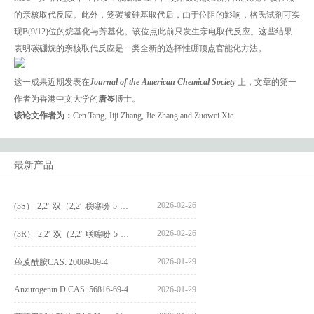
的亲核取代反应。此外，笼碳被硅基取代后，由于位阻的影响，格氏试剂可实
现B(9/12)位的烷基化与芳基化。该位点此前只发生亲电取代反应。这些结果
表明碳硼烷的亲核取代反应是一类全新的选择性硼顶点官能化方法。
这一成果近期发表在
Journal of the American Chemical Society
上，文章的第一
作者为香港中文大学的
唐岑
博士。
该论文作者为：
Cen Tang, Jiji Zhang, Jie Zhang and Zuowei Xie
最新产品
2026-02-26
(3S）-2,2′-双（2,2′-联噻吩-5-基）-3,3′-联环烷_(3S)-2,2′-bis(2,2′-bithiophene-5-yl)-3,3′-bithianaphthene_CAS:1594931-46-0
2026-02-26
(3R）-2,2′-双（2,2′-联噻吩-5-基）-3,3′-联环烷_(3R)-2,2′-bis(2,2′-bithiophene-5-yl)-3,3′-bithianaphthene_CAS:1594931-42-6
2026-01-29
荜茇酰胺CAS: 20069-09-4
Anzurogenin D CAS: 56816-69-4
2026-01-29